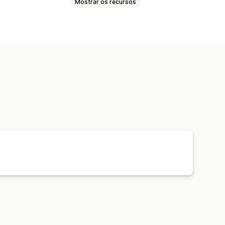
Mostrar os recursos
as de frete
e frete