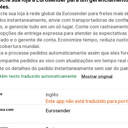
les.
te sua loja à rede global da Eurosender para fretes mais si
dos instantaneamente, envie com transportadoras de confi
as, e gerencie tudo em um só lugar. Conte com rastreamen
 opções de entrega expressa para atender às expectativas 
cado e o gerente de conta. Economize tempo, reduza cust
cobertura mundial.
a e processe pedidos automaticamente assim que eles fore
ompanhe pedidos ao vivo com atualizações em tempo real 
te os detalhes do pedido instantaneamente sem sair do pain
tém texto traduzido automaticamente
Mostrar original
as
inglês
Este app não está traduzido para port
ona com
Eurosender