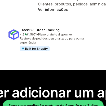
Clientes, produtos, pedidos, admin da
Ver informações
Track123 Order Tracking
de 5 estrelas
4,9
(1.567)
•
Plano gratuito disponível
1567 avaliações ao todo
Rastreio de pedidos personalizado para ótima
experiência
Built for Shopify
r adicionar um 
Faça uma avaliação gratuita da Shopify por 3 dias