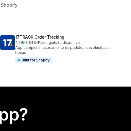
 Shopify
17TRACK Order Tracking
de 5 estrelas
4,9
(3.841)
•
Plano gratuito disponível
3841 avaliações ao todo
App completo: rastreamento de pedidos, devoluções e
trocas
Built for Shopify
app?