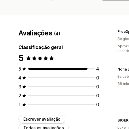
Avaliações
FreeXp
(4)
Bélgic
Aprox
Classificação geral
usand
5
5
4
Nona 
Eslovê
4
0
38 min
3
0
2
0
1
0
Escrever avaliação
BIOEKO
Todas as avaliações
Luxem