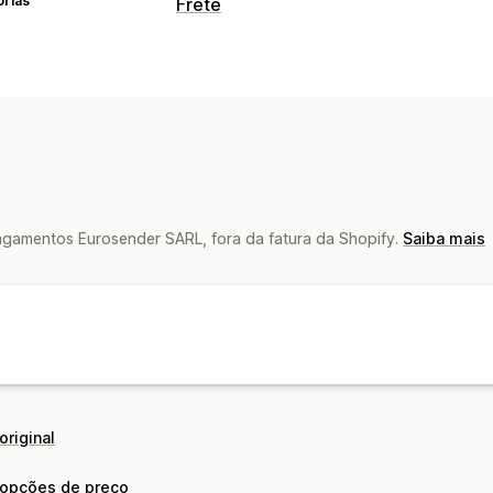
orias
Frete
Etiquetas e embalagem
Regras de frete
Data de entrega
Tax
Gerenciamento de remessas
Sincronização de pedidos
Análises d
gamentos Eurosender SARL, fora da fatura da Shopify.
Saiba mais
original
 opções de preço