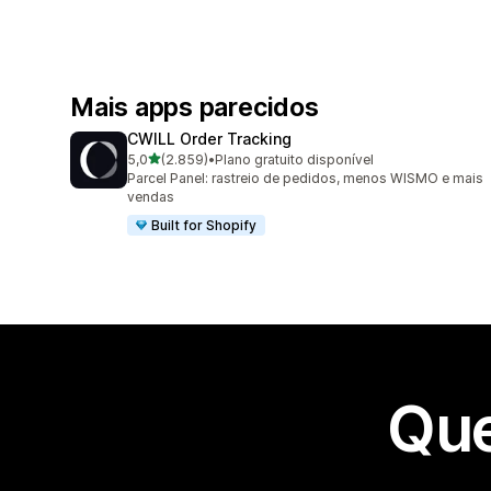
Mais apps parecidos
CWILL Order Tracking
de 5 estrelas
5,0
(2.859)
•
Plano gratuito disponível
2859 avaliações ao todo
Parcel Panel: rastreio de pedidos, menos WISMO e mais
vendas
Built for Shopify
Que