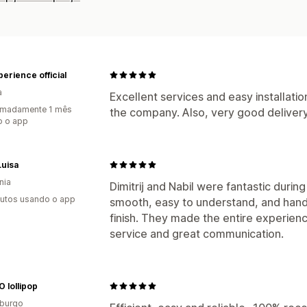
erience official
a
Excellent services and easy installati
imadamente 1 mês
the company. Also, very good delivery 
o o app
Luisa
nia
Dimitrij and Nabil were fantastic duri
utos usando o app
smooth, easy to understand, and handl
finish. They made the entire experien
service and great communication.
 lollipop
burgo