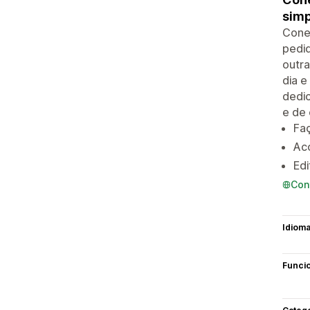
simp
Conec
pedi
outr
dia e
dedi
e de 
Faç
Ac
Edi
Con
Idiom
Funci