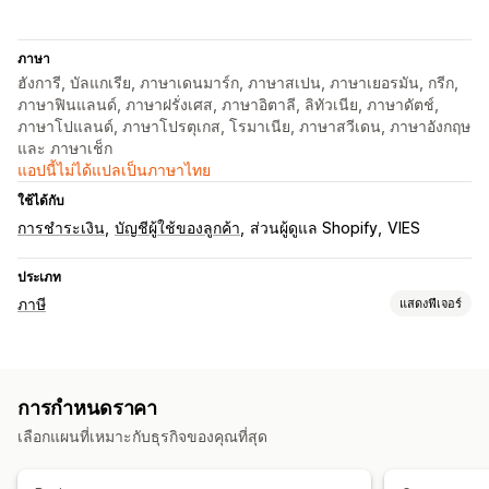
ภาษา
ฮังการี, บัลแกเรีย, ภาษาเดนมาร์ก, ภาษาสเปน, ภาษาเยอรมัน, กรีก,
ภาษาฟินแลนด์, ภาษาฝรั่งเศส, ภาษาอิตาลี, ลิทัวเนีย, ภาษาดัตช์,
ภาษาโปแลนด์, ภาษาโปรตุเกส, โรมาเนีย, ภาษาสวีเดน, ภาษาอังกฤษ
และ ภาษาเช็ก
แอปนี้ไม่ได้แปลเป็นภาษาไทย
ใช้ได้กับ
การชำระเงิน
บัญชีผู้ใช้ของลูกค้า
ส่วนผู้ดูแล Shopify
VIES
ประเภท
ภาษี
แสดงฟีเจอร์
การติดตามความรับผิด
การคำนวณความรับผิดชอบ
การติดตามเกณฑ์
การกำหนดราคา
การคำนวณภาษี
เลือกแผนที่เหมาะกับธุรกิจของคุณที่สุด
การจัดการการยกเว้น
หลายสกุลเงิน