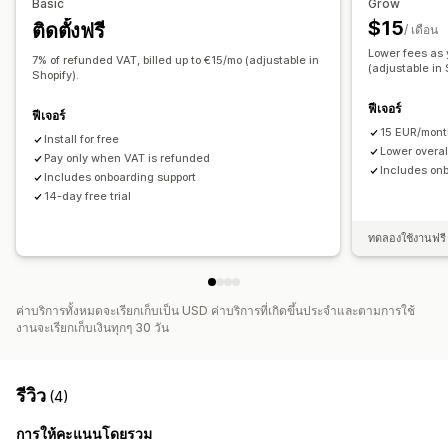
การลงทะเบียน
Basic
Grow
$15
ติดตั้งฟรี
การตรวจสอบหมายเลขภาษี
EU (VAT)
/ เดือน
Lower fees as 
7% of refunded VAT, billed up to €15/mo (adjustable in
การรายงานและการยื่น
(adjustable in 
Shopify).
การยื่นแบบหลายรัฐ
การคืนภาษีท้องถิ่น
ฟีเจอร์
ฟีเจอร์
15 EUR/mon
Install for free
Lower overal
Pay only when VAT is refunded
Includes on
Includes onboarding support
14-day free trial
ทดลองใช้งานฟรี 
ค่าบริการทั้งหมดจะเรียกเก็บเป็น USD ค่าบริการที่เกิดขึ้นประจำและตามการใช้
งานจะเรียกเก็บเงินทุกๆ 30 วัน
รีวิว
(4)
การให้คะแนนโดยรวม