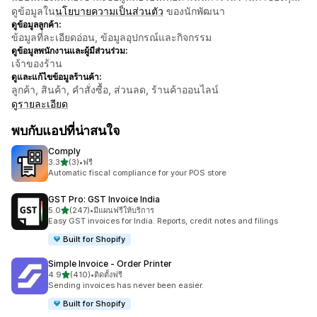
ดูข้อมูลใน
นโยบายความเป็นส่วนตัว
ของนักพัฒนา
ดูข้อมูลลูกค้า:
ข้อมูลที่ละเอียดอ่อน, ข้อมูลอุปกรณ์และกิจกรรม
ดูข้อมูลพนักงานและผู้มีส่วนร่วม:
เจ้าของร้าน
ดูและแก้ไขข้อมูลร้านค้า:
ลูกค้า, สินค้า, คำสั่งซื้อ, ส่วนลด, ร้านค้าออนไลน์
ดูรายละเอียด
พบกับแอปที่น่าสนใจ
Comply
เต็ม 5 ดาว
3.3
(3)
•
ฟรี
ทั้งหมด 3 รีวิว
Automatic fiscal compliance for your POS store
GST Pro: GST Invoice India
เต็ม 5 ดาว
5.0
(247)
•
มีแผนฟรีให้บริการ
ทั้งหมด 247 รีวิว
Easy GST invoices for India. Reports, credit notes and filings
Built for Shopify
Simple Invoice ‑ Order Printer
เต็ม 5 ดาว
4.9
(410)
•
ติดตั้งฟรี
ทั้งหมด 410 รีวิว
Sending invoices has never been easier.
Built for Shopify