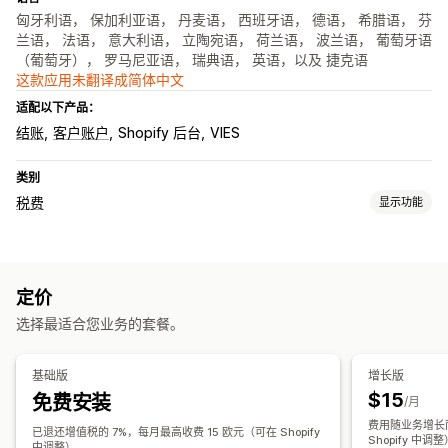
匈牙利语， 保加利亚语， 丹麦语， 西班牙语， 德语， 希腊语， 芬
兰语， 法语， 意大利语， 立陶宛语， 荷兰语， 波兰语， 葡萄牙语
（葡萄牙）， 罗马尼亚语， 瑞典语， 英语，以及 捷克语
这款应用未翻译成简体中文
适配以下产品：
结账
客户账户
Shopify 后台
VIES
类别
税费
显示功能
责任跟踪
责任计算
门槛跟踪
定价
税务计算
选择最适合您业务的套餐。
免税管理
多币种
注册
基础版
增长版
$15
免费安装
税号验证
欧盟 (VAT)
/月
费用随业务增长
已退还增值税的 7%，每月最高收费 15 欧元（可在 Shopify
报告和申报
Shopify 中调
中调整）。