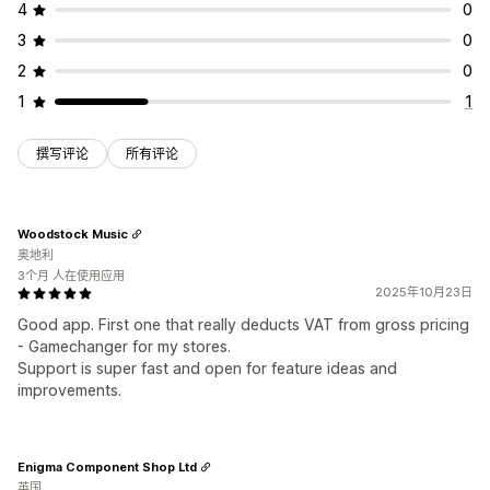
4
0
3
0
2
0
1
1
撰写评论
所有评论
Woodstock Music
奥地利
3个月 人在使用应用
2025年10月23日
Good app. First one that really deducts VAT from gross pricing
- Gamechanger for my stores.
Support is super fast and open for feature ideas and
improvements.
Enigma Component Shop Ltd
英国