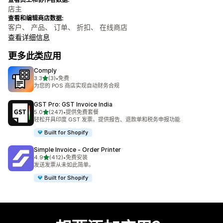
店主
查看和编辑商店数据:
客户、 产品、 订单、 折扣、 在线商店
查看详细信息
更多此类应用
Comply
星（满分 5 星）
3.3
(3)
•
免费
总共 3 条评论
为您的 POS 商店实现自动财务合规
GST Pro: GST Invoice India
星（满分 5 星）
5.0
(247)
•
提供免费套餐
总共 247 条评论
轻松开具印度 GST 发票。提供报告、退款单和税务申报功能
Built for Shopify
Simple Invoice ‑ Order Printer
星（满分 5 星）
4.9
(412)
•
免费安装
总共 412 条评论
发送发票从未如此简单。
Built for Shopify