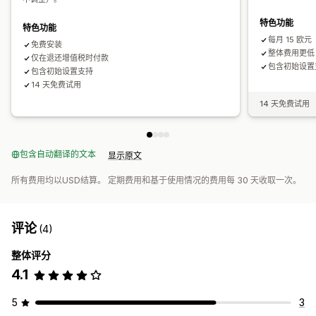
多州申报
地方税申报
特色功能
特色功能
每月 15 欧元
免费安装
整体费用更低：
仅在退还增值税时付款
包含初始设置
包含初始设置支持
14 天免费试用
14 天免费试用
包含自动翻译的文本
显示原文
所有费用均以USD结算。 定期费用和基于使用情况的费用每 30 天收取一次。
评论
(4)
整体评分
4.1
5
3