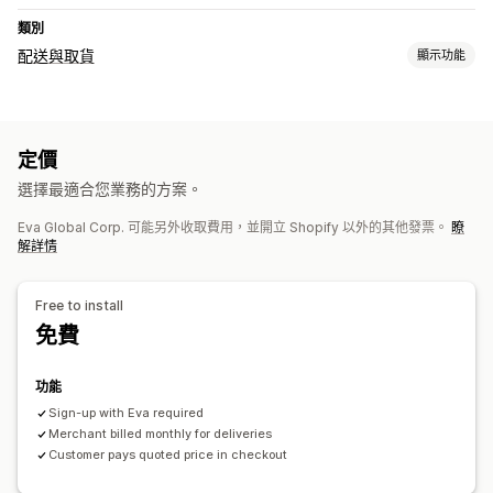
類別
配送與取貨
顯示功能
配送選項
動態費率
多個地點
定價
即時追蹤
選擇最適合您業務的方案。
簡訊通知
配送地圖
預計到達時間
司機追蹤
追蹤訂單
配送證明
Eva Global Corp. 可能另外收取費用，並開立 Shopify 以外的其他發票。
瞭
追蹤頁面
解詳情
Free to install
免費
功能
Sign-up with Eva required
Merchant billed monthly for deliveries
Customer pays quoted price in checkout