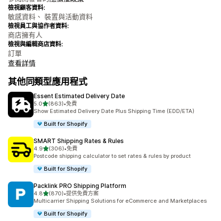
檢視顧客資料:
敏感資料、 裝置與活動資料
檢視員工與協作者資料:
商店擁有人
檢視與編輯商店資料:
訂單
查看詳情
其他同類型應用程式
Essent Estimated Delivery Date
滿分 5 顆星
5.0
(863)
•
免費
共有 863 則評價
Show Estimated Delivery Date Plus Shipping Time (EDD/ETA)
Built for Shopify
SMART Shipping Rates & Rules
滿分 5 顆星
4.9
(306)
•
免費
共有 306 則評價
Postcode shipping calculator to set rates & rules by product
Built for Shopify
Packlink PRO Shipping Platform
滿分 5 顆星
4.8
(870)
•
提供免費方案
共有 870 則評價
Multicarrier Shipping Solutions for eCommerce and Marketplaces
Built for Shopify