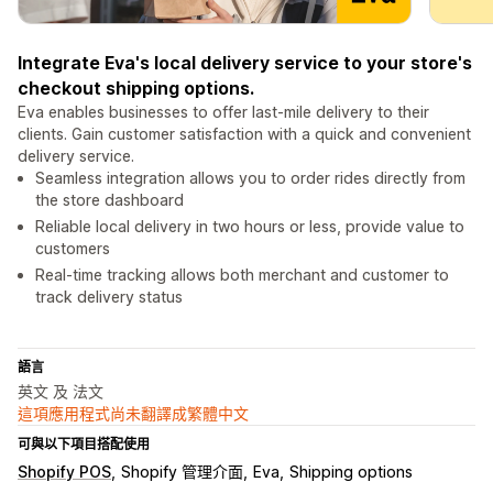
Integrate Eva's local delivery service to your store's
checkout shipping options.
Eva enables businesses to offer last-mile delivery to their
clients. Gain customer satisfaction with a quick and convenient
delivery service.
Seamless integration allows you to order rides directly from
the store dashboard
Reliable local delivery in two hours or less, provide value to
customers
Real-time tracking allows both merchant and customer to
track delivery status
語言
英文 及 法文
這項應用程式尚未翻譯成繁體中文
可與以下項目搭配使用
Shopify POS
Shopify 管理介面
Eva
Shipping options