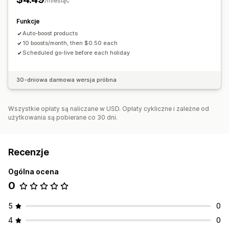
/miesiąc
Funkcje
Auto-boost products
10 boosts/month, then $0.50 each
Scheduled go-live before each holiday
30-dniowa darmowa wersja próbna
Wszystkie opłaty są naliczane w USD. Opłaty cykliczne i zależne od
użytkowania są pobierane co 30 dni.
Recenzje
Ogólna ocena
0
5
0
4
0