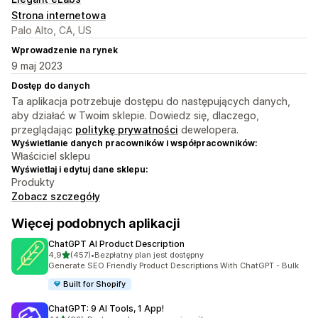
Strona internetowa
Palo Alto, CA, US
Wprowadzenie na rynek
9 maj 2023
Dostęp do danych
Ta aplikacja potrzebuje dostępu do następujących danych,
aby działać w Twoim sklepie. Dowiedz się, dlaczego,
przeglądając
politykę prywatności
dewelopera.
Wyświetlanie danych pracowników i współpracowników:
Właściciel sklepu
Wyświetlaj i edytuj dane sklepu:
Produkty
Zobacz szczegóły
Więcej podobnych aplikacji
ChatGPT AI Product Description
na 5 gwiazdek
4,9
(457)
•
Bezpłatny plan jest dostępny
Łączna liczba recenzji: 457
Generate SEO Friendly Product Descriptions With ChatGPT - Bulk
Built for Shopify
ChatGPT: 9 AI Tools, 1 App!