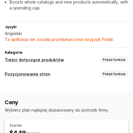
Boosts whole catalogs and new products automatically, with
a spending cap
Języki
Angielski
Ta aplikacja nie została przetłumaczona na język Polski
Kategorie
Treści dotyczące produktów
Pokaż funkcje
Typy zawartości
Pozycjonowanie stron
Pokaż funkcje
Obrazy
Narzędzia SEO
Tworzenie treści
Generowanie treści przy pomocy AI
Generowanie treści przy pomocy AI
Ceny
Optymalizacja zawartości
Automatyzacje
Automatyczne aktualizacje
Planowanie
Wybierz plan najlepiej dopasowany do potrzeb firmy.
Monitorowanie wydajności
Pozycjonowanie stron
Informacje i wskazówki
Analizy zawartości
Starter
Automatyczna optymalizacja
$4.49