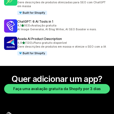
458 avaliações ao todo
Gere descrições de produtos otimizadas para SEO com ChatGPT
em massa
Built for Shopify
ChatGPT: 6 AI Tools in 1
de 5 estrelas
4,1
(63)
•
Avaliação gratuita
63 avaliações ao todo
AI Image Generator, AI Blog Writer, AI SEO Booster e mais.
Avada AI Product Description
de 5 estrelas
4,9
(120)
•
Plano gratuito disponível
120 avaliações ao todo
Gere descrições de produtos em massa e otimize o SEO com a IA
Built for Shopify
Quer adicionar um app?
Faça uma avaliação gratuita da Shopify por 3 dias