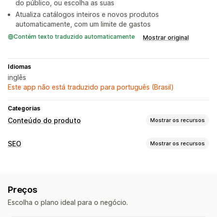
do público, ou escolha as suas
Atualiza catálogos inteiros e novos produtos
automaticamente, com um limite de gastos
Contém texto traduzido automaticamente
Mostrar original
Idiomas
inglês
Este app não está traduzido para português (Brasil)
Categorias
Conteúdo do produto
Mostrar os recursos
Tipos de conteúdo
SEO
Mostrar os recursos
Imagens
Ferramentas de SEO
Criação de conteúdo
Geração por IA
Otimização de conteúdo
Automações
Geração por IA
Atualizações automáticas
Agendamento
Preços
Monitoramento de desempenho
Escolha o plano ideal para o negócio.
SEO
Insights e dicas
Análise de conteúdo
Otimização automática