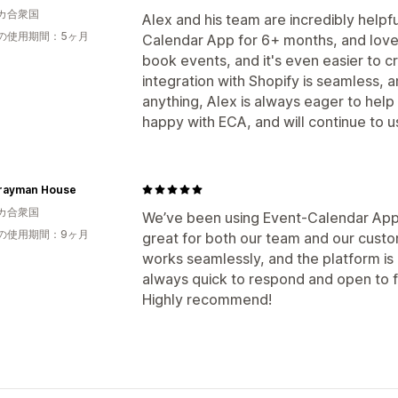
カ合衆国
Alex and his team are incredibly helpf
の使用期間：5ヶ月
Calendar App for 6+ months, and love t
book events, and it's even easier to c
integration with Shopify is seamless, 
anything, Alex is always eager to help
happy with ECA, and will continue to u
rayman House
カ合衆国
We’ve been using Event-Calendar App f
の使用期間：9ヶ月
great for both our team and our custo
works seamlessly, and the platform is i
always quick to respond and open to 
Highly recommend!