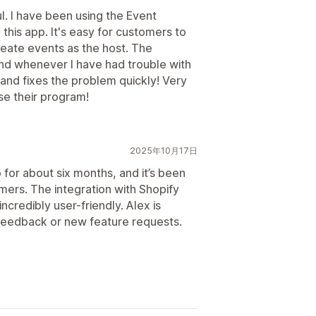
ul. I have been using the Event
his app. It's easy for customers to
reate events as the host. The
and whenever I have had trouble with
 and fixes the problem quickly! Very
se their program!
2025年10月17日
or about six months, and it’s been
mers. The integration with Shopify
ncredibly user-friendly. Alex is
feedback or new feature requests.