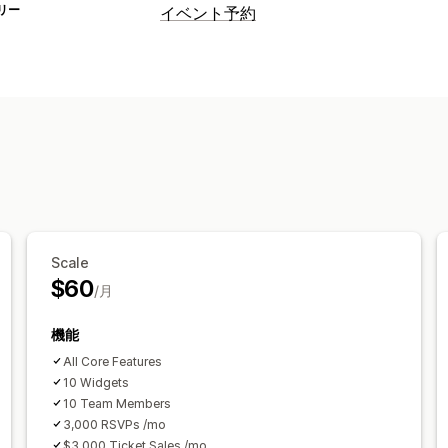
リー
イベント予約
イベントタイプ
クラス
サービス
対面
オンライン
カ
予約管理
カレンダー
予約のキャンセル
受付可
メール通知
スタッフ管理
カスタマイズ
予約ページ
カレンダーウィジェット
Scale
カスタム通知
ブランディング
カスタム
$60
/月
機能
All Core Features
10 Widgets
10 Team Members
3,000 RSVPs /mo
$3,000 Ticket Sales /mo