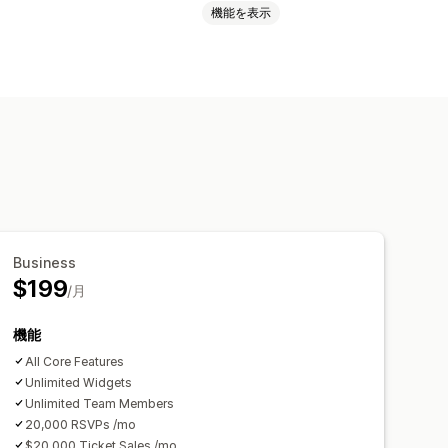
機能を表示
スタムイベント
能枠数
チケット発行
データ同期
カスタムチケット
カスタムフォーム
Business
CSS
$199
/月
機能
All Core Features
Unlimited Widgets
Unlimited Team Members
20,000 RSVPs /mo
$20,000 Ticket Sales /mo