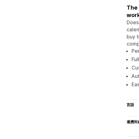
The 
wor
Does 
calen
buy t
compl
Per
Ful
Cus
Aut
Eas
言語
連携対