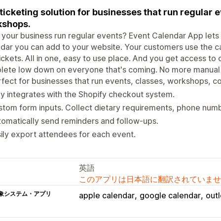
ticketing solution for businesses that run regular 
kshops.
your business run regular events? Event Calendar App lets 
dar you can add to your website. Your customers use the c
ickets. All in one, easy to use place. And you get access to
ete low down on everyone that's coming. No more manual s
fect for businesses that run events, classes, workshops, c
ly integrates with the Shopify checkout system.
tom form inputs. Collect dietary requirements, phone numb
omatically send reminders and follow-ups.
ily export attendees for each event.
英語
このアプリは日本語に翻訳されていませ
象システム・アプリ
apple calendar
google calendar
out