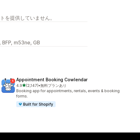
トを提供していません。
d, BFP, m53ne, GB
Appointment Booking Cowlendar
5つ星中
4.9
(2,147)
•
無料プランあり
合計レビュー数：2147件
Booking app for appointments, rentals, events & booking
forms.
Built for Shopify