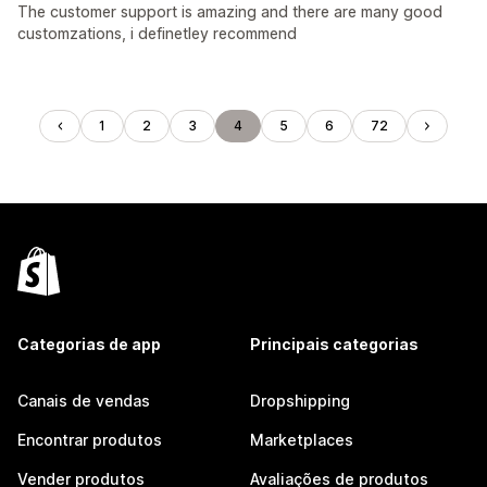
The customer support is amazing and there are many good
customzations, i definetley recommend
1
2
3
4
5
6
72
Categorias de app
Principais categorias
Canais de vendas
Dropshipping
Encontrar produtos
Marketplaces
Vender produtos
Avaliações de produtos