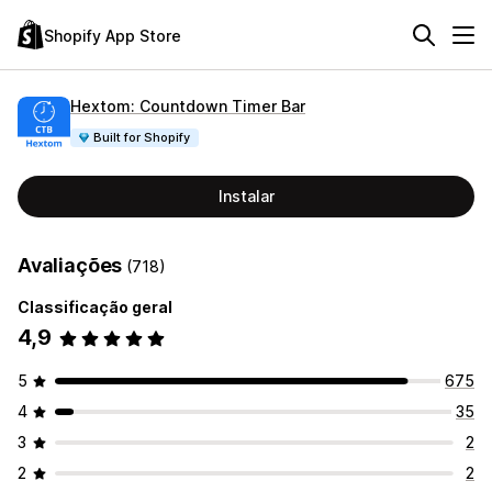
Shopify App Store
Hextom: Countdown Timer Bar
Built for Shopify
Instalar
Avaliações
(718)
Classificação geral
4,9
5
675
4
35
3
2
2
2