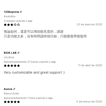
123buynow
Austrália
4 meses usando o app
23 de maio de 2025
無論如何，還是可以增加能見度的，謝謝
只是功能太多，沒有時間讀得很仔細，只能慢慢學慢慢用
BIOK LAB
Lituânia
Aproximadamente 21 horas usando o app
11 de abril de 2025
Very customizable and great support :)
Auove
Reino Unido
Aproximadamente 1 hora usando o app
5 de março de 2025