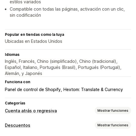
estilos variados
Compatible con todas las páginas, activación con un clic,
sin codificación
Popular en tiendas como la tuya
Ubicadas en Estados Unidos
Idiomas
Inglés, Francés, Chino (simplificado), Chino (tradicional),
Español, Italiano, Portugués (Brasil), Portugués (Portugal),
Alemán, y Japonés
Funciona con
Panel de control de Shopify
Hextom: Translate & Currency
Categorías
Cuenta atrás o regresiva
Mostrar funciones
Opciones de muestra
Descuentos
Mostrar funciones
CSS personalizado
Color y fuente
Texto personalizado