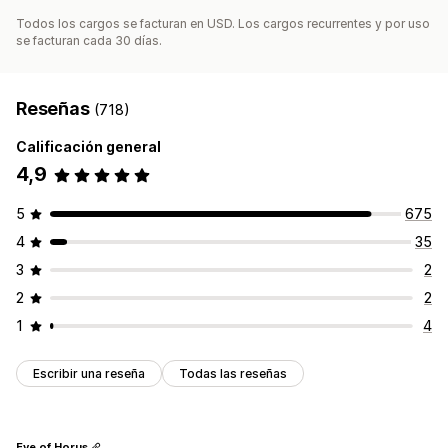
Todos los cargos se facturan en USD. Los cargos recurrentes y por uso
se facturan cada 30 días.
Reseñas
(718)
Calificación general
4,9
5
675
4
35
3
2
2
2
1
4
Escribir una reseña
Todas las reseñas
Eye of Horus