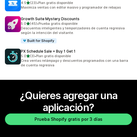
de 5 estrellas
4.5
(23)
•
Plan gratis disponible
23 reseñas en total
Maximiza ventas con editor masivo y programador de rebajas
Growth Suite Mystery Discounts
de 5 estrellas
5.0
(45)
•
Prueba gratis disponible
45 reseñas en total
Descuentos inteligentes y temporizadores de cuenta regresiva
según la intención del visitante.
Built for Shopify
PX Schedule Sale + Buy 1 Get 1
de 5 estrellas
5.0
(3)
•
Plan gratis disponible
3 reseñas en total
Crea ventas relámpago y descuentos programados con una barra
de cuenta regresiva
¿Quieres agregar una
aplicación?
Prueba Shopify gratis por 3 días