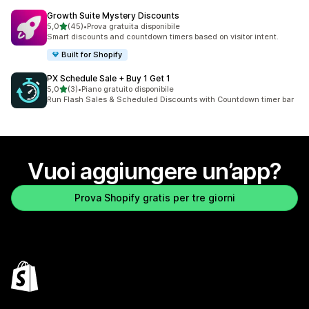
Growth Suite Mystery Discounts
stelle su 5
5,0
(45)
•
Prova gratuita disponibile
45 recensioni totali
Smart discounts and countdown timers based on visitor intent.
Built for Shopify
PX Schedule Sale + Buy 1 Get 1
stelle su 5
5,0
(3)
•
Piano gratuito disponibile
3 recensioni totali
Run Flash Sales & Scheduled Discounts with Countdown timer bar
Vuoi aggiungere un’app?
Prova Shopify gratis per tre giorni