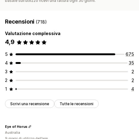
basate sull’utilizzo ricevi una fattura ogni 30 giorni.
Recensioni
(718)
Valutazione complessiva
4,9
5
675
4
35
3
2
2
2
1
4
Scrivi una recensione
Tutte le recensioni
Eye of Horus
Australia
9 giorni di utilizzo dell’app