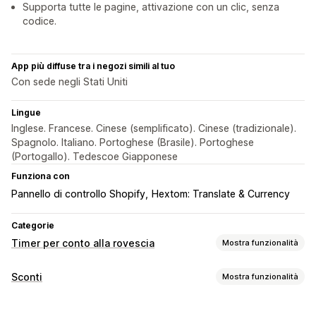
Supporta tutte le pagine, attivazione con un clic, senza
codice.
App più diffuse tra i negozi simili al tuo
Con sede negli Stati Uniti
Lingue
Inglese. Francese. Cinese (semplificato). Cinese (tradizionale).
Spagnolo. Italiano. Portoghese (Brasile). Portoghese
(Portogallo). Tedescoe Giapponese
Funziona con
Pannello di controllo Shopify
Hextom: Translate & Currency
Categorie
Timer per conto alla rovescia
Mostra funzionalità
Opzioni di visualizzazione
Sconti
Mostra funzionalità
CSS personalizzato
Colore e font
Testo personalizzato
Tipo di sconto
Posizione personalizzata
Barra degli annunci
Banner fisso