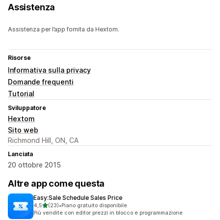
Assistenza
Assistenza per l’app fornita da Hextom.
Risorse
Informativa sulla privacy
Domande frequenti
Tutorial
Sviluppatore
Hextom
Sito web
Richmond Hill, ON, CA
Lanciata
20 ottobre 2015
Altre app come questa
Easy:Sale Schedule Sales Price
stelle su 5
4,5
(23)
•
Piano gratuito disponibile
23 recensioni totali
Più vendite con editor prezzi in blocco e programmazione