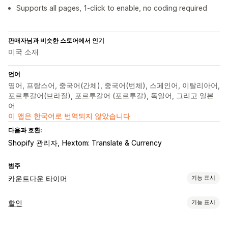
Supports all pages, 1-click to enable, no coding required
판매자님과 비슷한 스토어에서 인기
미국 소재
언어
영어, 프랑스어, 중국어(간체), 중국어(번체), 스페인어, 이탈리아어,
포르투갈어(브라질), 포르투갈어 (포르투갈), 독일어, 그리고 일본
어
이 앱은 한국어로 번역되지 않았습니다
다음과 호환:
Shopify 관리자
Hextom: Translate & Currency
범주
카운트다운 타이머
기능 표시
표시 옵션
할인
기능 표시
사용자 지정 CSS
색상 및 글꼴
사용자 지정 텍스트
할인 유형
사용자 지정 위치
공지 사항 표시줄
고정식 배너
애니메이션