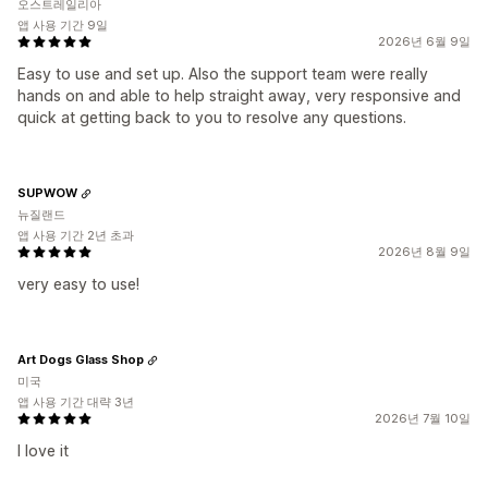
오스트레일리아
앱 사용 기간 9일
2026년 6월 9일
Easy to use and set up. Also the support team were really
hands on and able to help straight away, very responsive and
quick at getting back to you to resolve any questions.
SUPWOW
뉴질랜드
앱 사용 기간 2년 초과
2026년 8월 9일
very easy to use!
Art Dogs Glass Shop
미국
앱 사용 기간 대략 3년
2026년 7월 10일
I love it