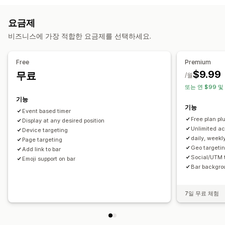
할인 코드
쿠폰
원 플러스 원
균일 할인
백분율 할인
무료 배송
카트 페이지
제품 페이지
요금제
카트 할인
시간 한정 혜택
카운트다운 타이머
팝업
배너
타이밍 옵션
비즈니스에 가장 적합한 요금제를 선택하세요.
사용자 지정 할인
반복성
예약됨
날짜 범위
이벤트 기반
방문당 재설정
할인 관리
고정 종료 날짜
고정 분
일회성
세션 기반
시간 지정 세션
Free
Premium
편집기 도구
템플릿
사용자 지정 코드
커스텀 폰트
현지화
$9.99
무료
/월
타이머 유형
캠페인
트리거 및 규칙
자동화
타게팅
위치 정보
태그 지정
또는 연 $99 및
일일 특가
반짝 세일
기간 한정 프로모션
만료 날짜
특별 행사
필터링
추적
보고
분석
A/B 테스트
기능
선주문
제품 출시
배송 마감
스토어 시작
기능
Event based timer
Free plan plu
Display at any desired position
Unlimited ac
Device targeting
daily, weekl
Page targeting
Geo targetin
Add link to bar
Social/UTM 
Emoji support on bar
Bar backgro
7일 무료 체험