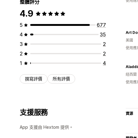
使用應
整體評分
4.9
5
677
Art Do
4
35
美國
3
2
使用應
2
2
1
4
Aladd
紐西蘭
撰寫評價
所有評價
使用應
支援服務
資源
App 支援由 Hextom 提供。