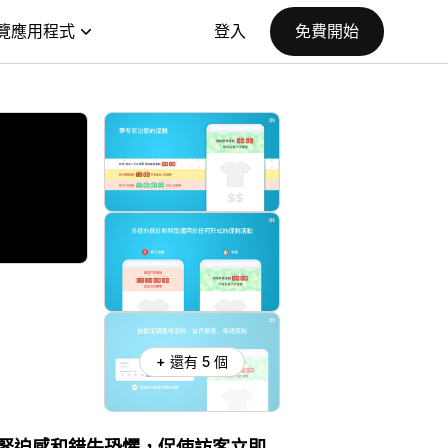
覽應用程式
登入
免費開始
+ 還有 5 個
，提升緊迫感和錯失恐懼，促使訪客立即