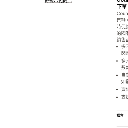
檢視示範商店
下單
Co
售額
時促
的國
銷售
多
閃
多
數
自
如
資
支
語言