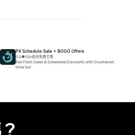
PX Schedule Sale + BOGO Offers
滿分 5 顆星
5.0
(3)
•
提供免費方案
共有 3 則評價
Run Flash Sales & Scheduled Discounts with Countdown
timer bar
嗎？