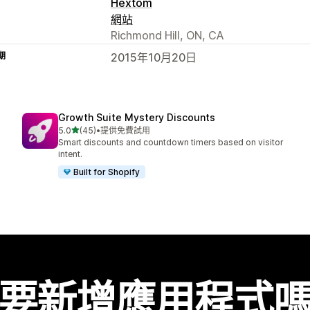
Hextom
網站
Richmond Hill, ON, CA
期
2015年10月20日
Growth Suite Mystery Discounts
滿分 5 顆星
5.0
(45)
•
提供免費試用
共有 45 則評價
Smart discounts and countdown timers based on visitor
intent.
Built for Shopify
要新增應用程式