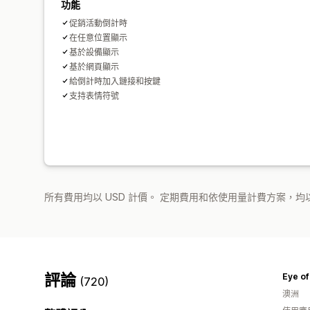
功能
促銷活動倒計時
在任意位置顯示
基於設備顯示
基於網頁顯示
給倒計時加入鏈接和按鍵
支持表情符號
所有費用均以 USD 計價。 定期費用和依使用量計費方案，均以
評論
Eye of
(720)
澳洲