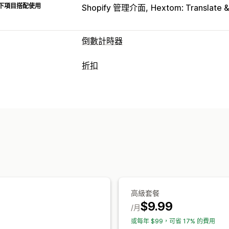
下項目搭配使用
Shopify 管理介面
Hextom: Translate 
倒數計時器
顯示選項
折扣
自訂 CSS
顏色和字型
自訂文字
自訂
折扣類型
購物車頁面
產品頁面
折扣代碼
優惠券
買一送一
固定折扣
計時選項
限時優惠
倒數計時器
彈出式視窗
橫幅
定期
已排程
日期範圍
活動
每次造訪
管理折扣
工作階段
計時工作階段
編輯工具
範本
自訂代碼
自訂字型
本
計時器類型
自動化
目標設定
地理位置
標記
篩選
每日優惠
快閃優惠
限時促銷
到期日
運送截止時間
商店開幕
高級套餐
$9.99
/月
或每年 $99，可省 17% 的費用