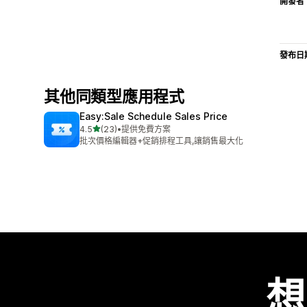
開發者
發布日
其他同類型應用程式
Easy:Sale Schedule Sales Price
滿分 5 顆星
4.5
(23)
•
提供免費方案
共有 23 則評價
批次價格編輯器+促銷排程工具,讓銷售最大化
想