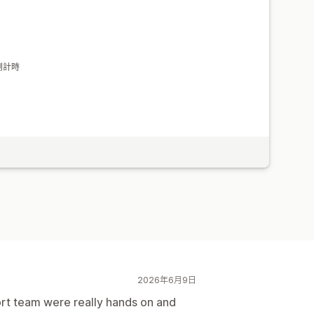
倒計時
2026年6月9日
ort team were really hands on and