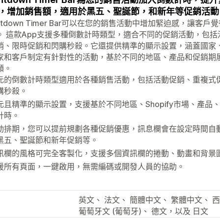
，增加銷售額，適用於黑五、聖誕節，和新年等促銷活動
untdown Timer Bar可以在您的銷售活動中增加緊迫感，讓
。 這款App支援多種倒數計時類型，適合不同的促銷活動，包
銷、限時促銷和閃購秒殺。它還提供精準的顯示設置，涵蓋國家
家和客戶制定有針對性的活動，基於不同的地區、產品和促銷期
額。
元的倒數計時類型適用於各種銷售活動，包括活動促銷、重複式
購秒殺。
元且精準的顯示設置，支援基於不同地區、Shopify市場、產
計時。
動排期，您可以提前規劃各種促銷優惠，訊息欄會在設定時間自
黑五、聖誕節和新年促銷等。
訊欄的風格可完全客製化，支援多個資訊欄的捲動、動畫和背景
援所有頁面，一鍵啟用，無需編碼或開發人員的協助。
英文、 法文、 簡體中文、 繁體中文、 西
葡萄牙文 (葡萄牙)、 德文，以及 日文