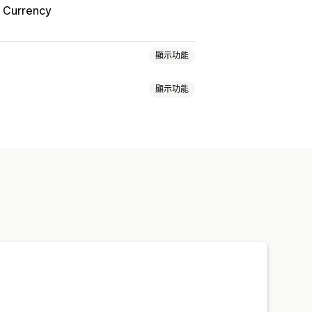
& Currency
顯示功能
顯示功能
位置
公告列
固定式橫幅
動畫
百分比折扣
免運費
購物車折扣
自訂折扣
重設
指定結束日期
指定分鐘
單次
地化
行銷活動
觸發條件與規則
追蹤
報告
分析
A/B 測試
特別活動
預購
新品上市