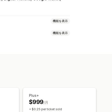
機能を表示
機能を表示
カスタムイベント
ャンセル
受付可能枠数
チケット発行
更新
メール通知
複数言語
ク
カスタムチケット
カスタムフォーム
CSS
Plus+
$999
/月
+ $0.25 per ticket sold