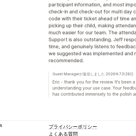
participant information, and most impo
check-in and check-out for multi day 
code with their ticket ahead of time a
picking up their child, making attendan
much easier for our team. The attendan
Support is also outstanding. Jeff respo
time, and genuinely listens to feedback
we suggested was implemented and re
recommended.
Guest Managerが返信しました 2026年7月28日
Eric - thank you for the review. It's been
understanding your use case. Your feedback
has contributed immensely to the polish a
ス
プライバシーポリシー
よくある質問