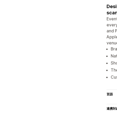
Desi
sca
Event
every
and P
Apple
venue
Bra
Nat
Sho
The
Cus
言語
連携対