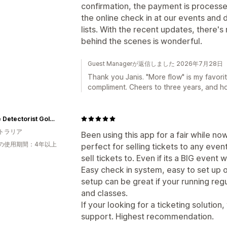
confirmation, the payment is processed 
the online check in at our events and 
lists. With the recent updates, there'
behind the scenes is wonderful.
Guest Managerが返信しました 2026年7月28日
Thank you Janis. "More flow" is my favorit
compliment. Cheers to three years, and h
Aussie Detectorist Gold Tours and Training
トラリア
Been using this app for a fair while no
の使用期間：4年以上
perfect for selling tickets to any eve
sell tickets to. Even if its a BIG event
Easy check in system, easy to set up 
setup can be great if your running reg
and classes.
If your looking for a ticketing solution
support. Highest recommendation.