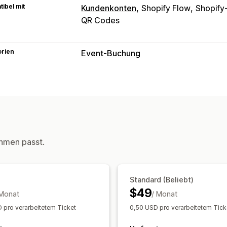
ibel mit
Kundenkonten
Shopify Flow
Shopify
QR Codes
orien
Event-Buchung
Eventart
Termine
Kurse
Dienstleistungen
Res
Benutzerdefinierte Events
Buchungsverwaltung
Kalender
Planung
Zeitfenster
Sperr
hmen passt.
Buchung stornieren
Kapazitätsgrenz
Updates in Echtzeit
E-Mail-Benachri
Mehrere Standorte
Mitarbeiterverwa
Standard (Beliebt)
$49
 Monat
/ Monat
Anpassung
 pro verarbeitetem Ticket
0,50 USD pro verarbeitetem Tick
Buchungsseiten
Kalender-Widget
Be