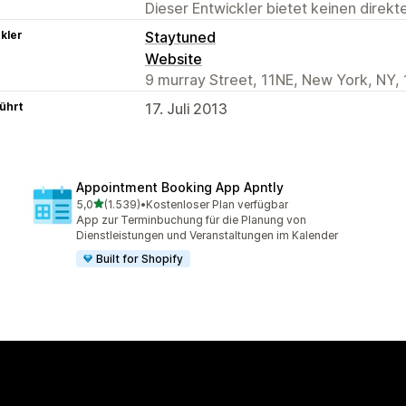
Dieser Entwickler bietet keinen direk
kler
Staytuned
Website
9 murray Street, 11NE, New York, NY,
ührt
17. Juli 2013
Appointment Booking App Apntly
von 5 Sternen
5,0
(1.539)
•
Kostenloser Plan verfügbar
1539 Rezensionen insgesamt
App zur Terminbuchung für die Planung von
Dienstleistungen und Veranstaltungen im Kalender
Built for Shopify