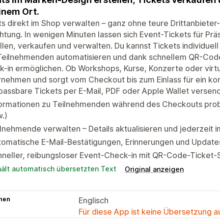
inem Ort.
s direkt im Shop verwalten – ganz ohne teure Drittanbiete
chtung. In wenigen Minuten lassen sich Event-Tickets für Pr
llen, verkaufen und verwalten. Du kannst Tickets individuel
Teilnehmenden automatisieren und dank schnellem QR-Cod
-in ermöglichen. Ob Workshops, Kurse, Konzerte oder virt
nehmen und sorgt vom Checkout bis zum Einlass für ein ko
assbare Tickets per E-Mail, PDF oder Apple Wallet versen
formationen zu Teilnehmenden während des Checkouts prob
.)
lnehmende verwalten – Details aktualisieren und jederzeit 
tomatische E-Mail-Bestätigungen, Erinnerungen und Updat
hneller, reibungsloser Event-Check-in mit QR-Code-Ticket
hält automatisch übersetzten Text
Original anzeigen
hen
Englisch
Für diese App ist keine Übersetzung 