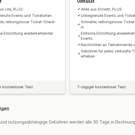
Benutzerdefinierte Formulare
Benutz
t
Umfasst
Branding
Benutzerdefiniertes CSS
us Lite, PLUS:
Alles aus Growth, PLUS:
enzte Events und Ticketarten
Unbegrenzte Events und Ticket
ler, reibungsloser Ticket-Check-
Schneller, reibungsloser Ticke
in
he Einrichtung wiederkehrender
Einfache Einrichtung wiederkeh
Events
Nachrichten an Teilnehmende 
Gebühren für jedes verkaufte T
erheben
r kostenloser Test
7-tägiger kostenloser Test
eigen
und nutzungsabhängige Gebühren werden alle 30 Tage in Rechnung 