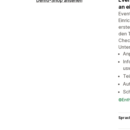
Demo-Shop ansehen
an e
Event
Einri
erste
den 
Check
Unter
Anp
In
usw
Tei
Au
Sc
Ent
Sprac