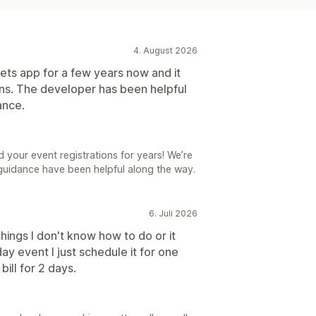
4. August 2026
ets app for a few years now and it
ons. The developer has been helpful
ance.
 your event registrations for years! We’re
guidance have been helpful along the way.
6. Juli 2026
 things I don't know how to do or it
day event I just schedule it for one
ill for 2 days.