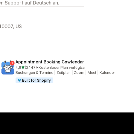
ten Support auf Deutsch an.
 10007, US
Appointment Booking Cowlendar
von 5 Sternen
4,9
(2.147)
•
Kostenloser Plan verfügbar
2147 Rezensionen insgesamt
Buchungen & Termine | Zeitplan | Zoom | Meet | Kalender
Built for Shopify