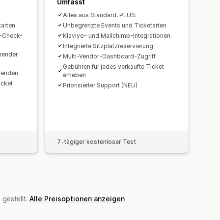
erdefinierte Benachrichtigungen
Umfasst
Alles aus Standard, PLUS:
arten
Unbegrenzte Events und Ticketarten
t-Check-
Klaviyo- und Mailchimp-Integrationen
Integrierte Sitzplatzreservierung
render
Multi-Vendor-Dashboard-Zugriff
Gebühren für jedes verkaufte Ticket
senden
erheben
icket
Priorisierter Support (NEU)
7-tägiger kostenloser Test
gestellt.
Alle Preisoptionen anzeigen