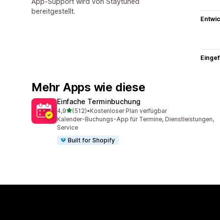
App-Support wird von Staytuned
bereitgestellt.
Entwic
Eingef
Mehr Apps wie diese
Einfache Terminbuchung
von 5 Sternen
4,9
(512)
•
Kostenloser Plan verfügbar
512 Rezensionen insgesamt
Kalender-Buchungs-App für Termine, Dienstleistungen,
Service
Built for Shopify