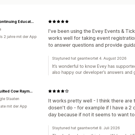
CRD Continuing Education
a
I've been using the Evey Events & Tick
ls 2 jahre mit der App
works well for taking event registrati
to answer questions and provide guid
Staytuned hat geantwortet 4. August 2026
It’s wonderful to know Evey has supported
also happy our developer’s answers and 
The Quilted Cow Raymore
igte Staaten
It works pretty well - I think there are
ate mit der App
dosen't do - for example if I have a 2 
day because if not it seems to want to b
Staytuned hat geantwortet 8. Juli 2026