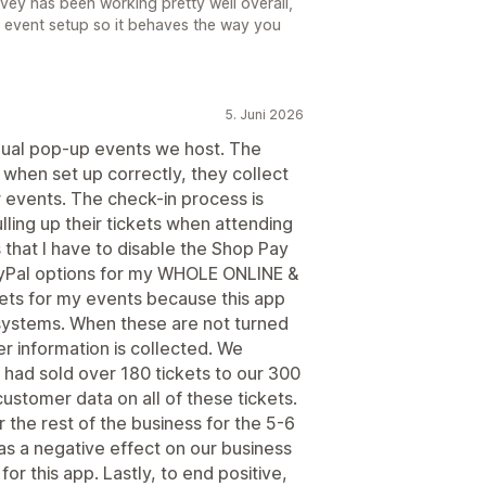
Evey has been working pretty well overall,
 event setup so it behaves the way you
5. Juni 2026
nual pop-up events we host. The
 when set up correctly, they collect
r events. The check-in process is
lling up their tickets when attending
s that I have to disable the Shop Pay
yPal options for my WHOLE ONLINE &
kets for my events because this app
systems. When these are not turned
er information is collected. We
e had sold over 180 tickets to our 300
ustomer data on all of these tickets.
r the rest of the business for the 5-6
as a negative effect on our business
or this app. Lastly, to end positive,