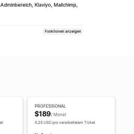
-Adminbereich
Klaviyo
Mailchimp
Funktionen anzeigen
ervierungen
Persönlich
Online
daten
Mehrfachbuchungen
en
Tickets
Check-in für Event
chtigungen
Mehrere Sprachen
ltung
PROFESSIONAL
$189
/ Monat
et
0,25 USD pro verarbeitetem Ticket
nutzerdefinierte Tickets