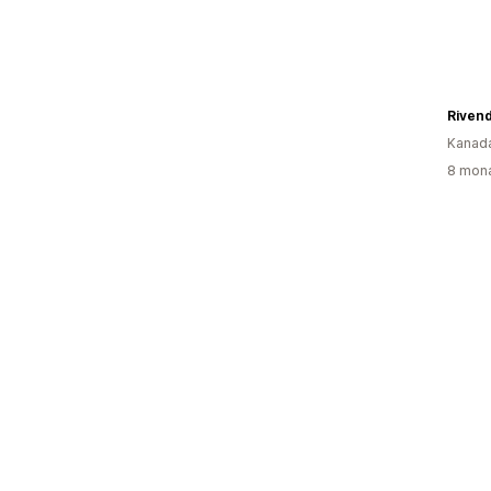
Rivend
Kanad
8 mona