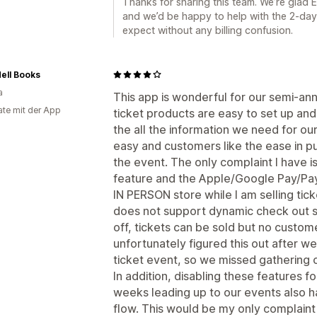
Thanks for sharing this team. We’re glad 
and we’d be happy to help with the 2-day
expect without any billing confusion.
ell Books
a
This app is wonderful for our semi-an
te mit der App
ticket products are easy to set up and
the all the information we need for ou
easy and customers like the ease in pu
the event. The only complaint I have i
feature and the Apple/Google Pay/Pa
IN PERSON store while I am selling tic
does not support dynamic check out 
off, tickets can be sold but no custom
unfortunately figured this out after w
ticket event, so we missed gathering c
In addition, disabling these features fo
weeks leading up to our events also h
flow. This would be my only complaint f