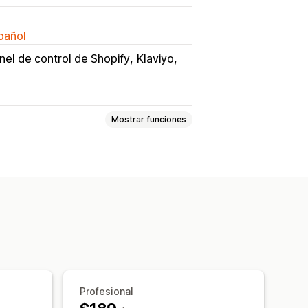
spañol
nel de control de Shopify
Klaviyo
Mostrar funciones
 persona
En línea
arias
Fechas bloqueadas
ímites de capacidad
Actualizaciones en tiempo real
Múltiples idiomas
Profesional