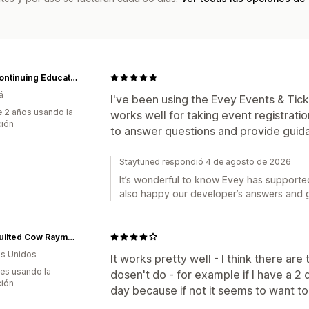
CRD Continuing Education
á
I've been using the Evey Events & Tick
 2 años usando la
works well for taking event registrati
ción
to answer questions and provide guid
Staytuned respondió 4 de agosto de 2026
It’s wonderful to know Evey has supported
also happy our developer’s answers and 
The Quilted Cow Raymore
s Unidos
It works pretty well - I think there are
es usando la
dosen't do - for example if I have a 2 
ción
day because if not it seems to want to b