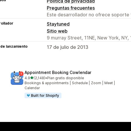
Política de privacidad
Preguntas frecuentes
Este desarrollador no ofrece soporte 
ollador
Staytuned
Sitio web
9 murray Street, 11NE, New York, NY,
 de lanzamiento
17 de julio de 2013
Appointment Booking Cowlendar
de 5 estrellas
4.9
(2,148)
•
Plan gratis disponible
2148 reseñas en total
Bookings & appointments | Schedule | Zoom | Meet |
Calendar
Built for Shopify