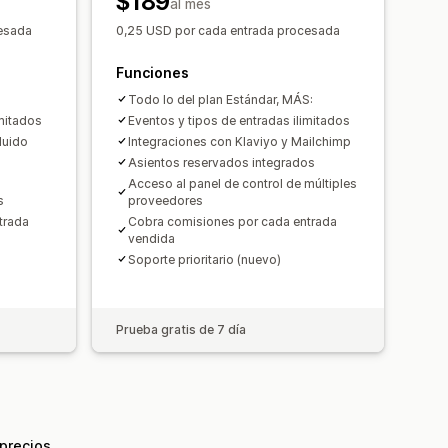
$189
onal
al mes
esada
0,25 USD por cada entrada procesada
ario
Tickets personalizados
Funciones
ciones personalizadas
Todo lo del plan Estándar, MÁS:
ado
imitados
Eventos y tipos de entradas ilimitados
luido
Integraciones con Klaviyo y Mailchimp
Asientos reservados integrados
Acceso al panel de control de múltiples
s
proveedores
trada
Cobra comisiones por cada entrada
vendida
Soporte prioritario (nuevo)
Prueba gratis de 7 día
 precios