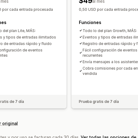
$49
Múltiples sucursales
Gestión de pers
l mes
al mes
 por cada entrada procesada
0,50 USD por cada entrada proc
Personalización
Páginas de reserva
Widget de calend
nes
Funciones
Formularios personalizados
Notifica
o del plan Lite, MÁS:
Todo lo del plan Growth, MÁS:
Promoción de marca
CSS personaliz
s y tipos de entradas ilimitados
Eventos y tipos de entradas il
ro de entradas rápido y fluido
Registro de entradas rápido y f
configuración de eventos
Fácil configuración de eventos
entes
recurrentes
Envía mensajes a los asistente
Cobra comisiones por cada en
vendida
ratis de 7 día
Prueba gratis de 7 día
 original
tes y por uso se facturan cada 30 días.
Ver todas las opciones de