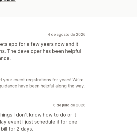
4 de agosto de 2026
ets app for a few years now and it
ons. The developer has been helpful
ance.
 your event registrations for years! We’re
guidance have been helpful along the way.
6 de julio de 2026
 things I don't know how to do or it
day event I just schedule it for one
ill for 2 days.