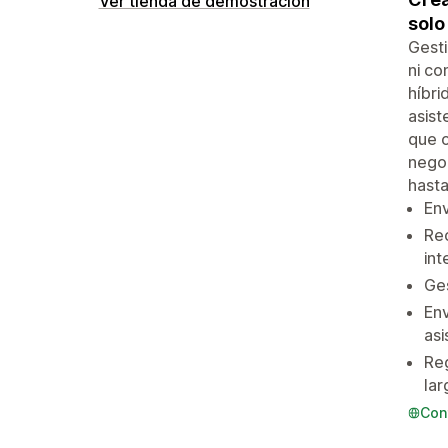
Ver tienda de demostración
solo
Gesti
ni co
híbri
asist
que o
negoc
hasta
Env
Rec
int
Ges
Env
asi
Reg
lar
Con