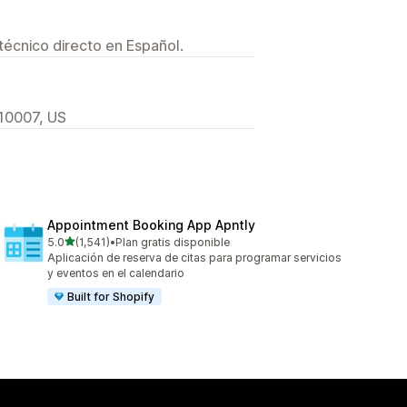
técnico directo en Español.
 10007, US
Appointment Booking App Apntly
de 5 estrellas
5.0
(1,541)
•
Plan gratis disponible
1541 reseñas en total
Aplicación de reserva de citas para programar servicios
y eventos en el calendario
Built for Shopify