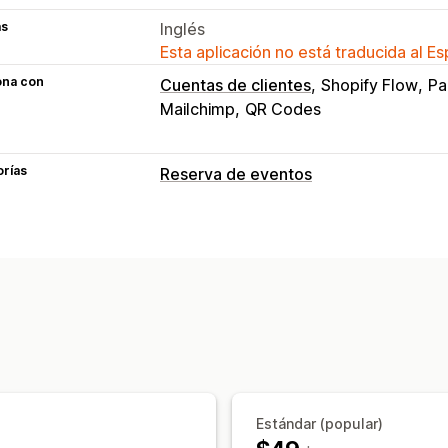
as
Inglés
Esta aplicación no está traducida al E
ona con
Cuentas de clientes
Shopify Flow
Pa
Mailchimp
QR Codes
orías
Reserva de eventos
Tipo de evento
Citas
Clases
Servicios
Reservas
En
Eventos personalizados
Gestión de reservas
Calendario
Cronogramas
Franjas hor
Reserva múltiple
Cancelar reserva
L
Venta de tickets
Registro de eventos
Notificaciones de correo electrónico
Estándar (popular)