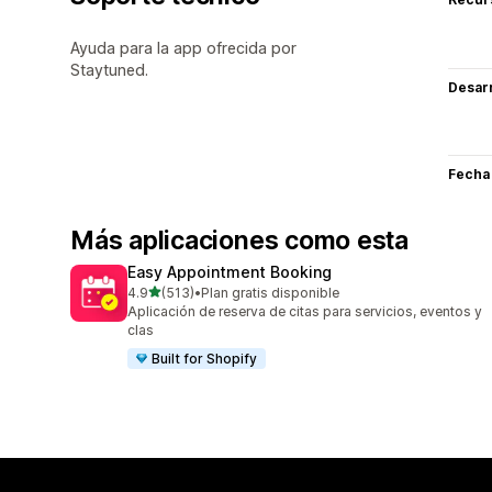
Ayuda para la app ofrecida por
Staytuned.
Desarr
Fecha
Más aplicaciones como esta
Easy Appointment Booking
de 5 estrellas
4.9
(513)
•
Plan gratis disponible
513 reseñas en total
Aplicación de reserva de citas para servicios, eventos y
clas
Built for Shopify