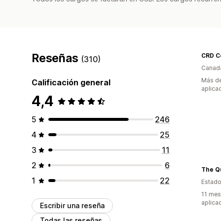
Reseñas
(310)
Canad
Más de
Calificación general
aplica
4,4
5
246
4
25
3
11
2
6
1
22
Estado
11 mes
aplica
Escribir una reseña
Todas las reseñas