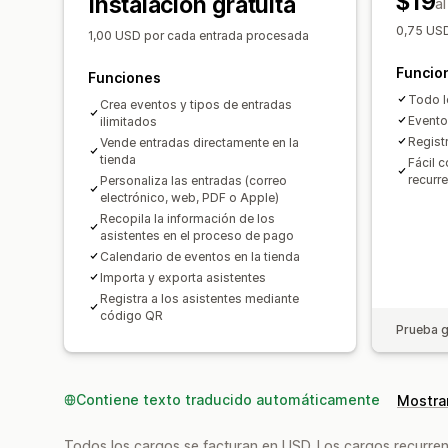
$19
Instalación gratuita
a
0,75 USD
1,00 USD por cada entrada procesada
Funcio
Funciones
Todo l
Crea eventos y tipos de entradas
Evento
ilimitados
Regist
Vende entradas directamente en la
tienda
Fácil 
recurr
Personaliza las entradas (correo
electrónico, web, PDF o Apple)
Recopila la información de los
asistentes en el proceso de pago
Calendario de eventos en la tienda
Importa y exporta asistentes
Registra a los asistentes mediante
código QR
Prueba g
Contiene texto traducido automáticamente
Mostrar
Todos los cargos se facturan en USD. Los cargos recurren