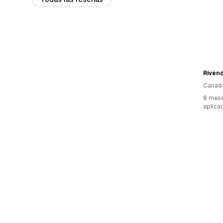
Rivend
Canad
8 mese
aplica