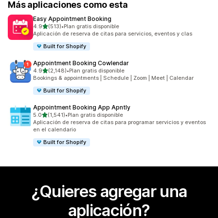
Más aplicaciones como esta
Easy Appointment Booking
de 5 estrellas
4.9
(513)
•
Plan gratis disponible
513 reseñas en total
Aplicación de reserva de citas para servicios, eventos y clas
Built for Shopify
Appointment Booking Cowlendar
de 5 estrellas
4.9
(2,148)
•
Plan gratis disponible
2148 reseñas en total
Bookings & appointments | Schedule | Zoom | Meet | Calendar
Built for Shopify
Appointment Booking App Apntly
de 5 estrellas
5.0
(1,541)
•
Plan gratis disponible
1541 reseñas en total
Aplicación de reserva de citas para programar servicios y eventos
en el calendario
Built for Shopify
¿Quieres agregar una
aplicación?