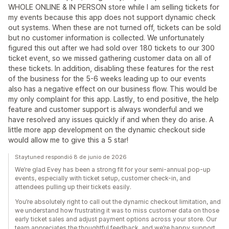
WHOLE ONLINE & IN PERSON store while I am selling tickets for
my events because this app does not support dynamic check
out systems. When these are not turned off, tickets can be sold
but no customer information is collected. We unfortunately
figured this out after we had sold over 180 tickets to our 300
ticket event, so we missed gathering customer data on all of
these tickets. In addition, disabling these features for the rest
of the business for the 5-6 weeks leading up to our events
also has a negative effect on our business flow. This would be
my only complaint for this app. Lastly, to end positive, the help
feature and customer support is always wonderful and we
have resolved any issues quickly if and when they do arise. A
little more app development on the dynamic checkout side
would allow me to give this a 5 star!
Staytuned respondió 8 de junio de 2026
We’re glad Evey has been a strong fit for your semi-annual pop-up
events, especially with ticket setup, customer check-in, and
attendees pulling up their tickets easily.
You’re absolutely right to call out the dynamic checkout limitation, and
we understand how frustrating it was to miss customer data on those
early ticket sales and adjust payment options across your store. Our
team appreciates the thoughtful feedback, and we’re happy support