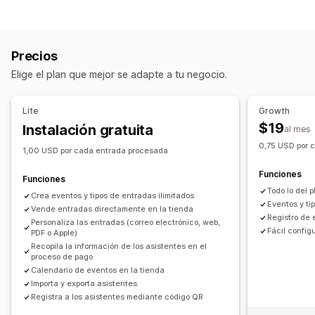
Tipo de evento
Citas
Clases
Servicios
Reservas
En persona
En línea
Precios
Eventos personalizados
Elige el plan que mejor se adapte a tu negocio.
Gestión de reservas
Calendario
Cronogramas
Franjas horarias
Lite
Growth
Fechas bloqueadas
Reserva múltiple
Cancelar reserva
$19
Instalación gratuita
al mes
Límites de capacidad
Venta de tickets
0,75 USD por 
1,00 USD por cada entrada procesada
Registro de eventos
Actualizaciones en tiempo real
Funciones
Notificaciones de correo electrónico
Múltiples idiomas
Funciones
Todo lo del 
Múltiples sucursales
Gestión de personal
Crea eventos y tipos de entradas ilimitados
Eventos y ti
Vende entradas directamente en la tienda
Registro de 
Personalización
Personaliza las entradas (correo electrónico, web,
Fácil config
PDF o Apple)
Páginas de reserva
Widget de calendario
Recopila la información de los asistentes en el
Tickets personalizados
Formularios personalizados
proceso de pago
Calendario de eventos en la tienda
Notificaciones personalizadas
Promoción de marca
Importa y exporta asistentes
CSS personalizado
Registra a los asistentes mediante código QR