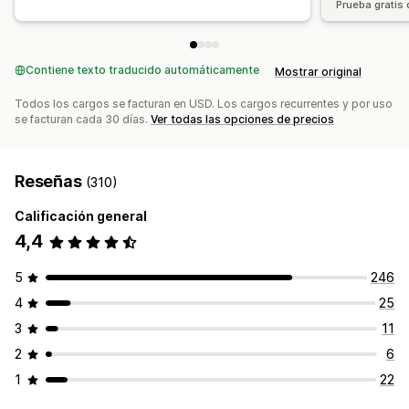
Prueba gratis 
Contiene texto traducido automáticamente
Mostrar original
Todos los cargos se facturan en USD. Los cargos recurrentes y por uso
se facturan cada 30 días.
Ver todas las opciones de precios
Reseñas
(310)
Calificación general
4,4
5
246
4
25
3
11
2
6
1
22