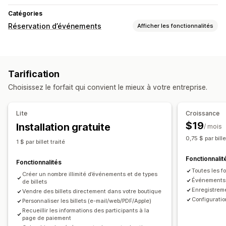
Catégories
Réservation d’événements
Afficher les fonctionnalités
Type d’événement
Rendez-vous
Cours
Services
Réservations
En personne
Tarification
En ligne
Événements personnalisés
Choisissez le forfait qui convient le mieux à votre entreprise.
Gestion des réservations
Calendrier
Planification
Créneaux horaires
Lite
Croissance
Bloquer des dates
Réservation multiple
$19
Installation gratuite
/ mois
Annuler des réservations
Limites des capacités
0,75 $ par bille
1 $ par billet traité
Émission de tickets
Enregistrement à un événement
Fonctionnalit
Mises à jour en temps réel
Notifications par e-mail
Fonctionnalités
Toutes les fo
Multilingue
Multi-sites
Gestion des employés
Créer un nombre illimité d’événements et de types
Événements e
de billets
Enregistreme
Personnalisation
Vendre des billets directement dans votre boutique
Configuratio
Personnaliser les billets (e-mail/web/PDF/Apple)
Pages de réservation
Widget de calendrier
Recueillir les informations des participants à la
Tickets personnalisés
Formulaires personnalisés
page de paiement