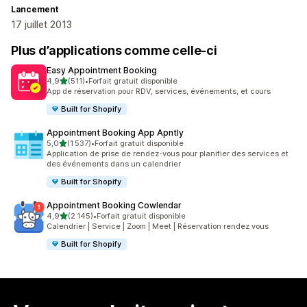
Lancement
17 juillet 2013
Plus d’applications comme celle-ci
Easy Appointment Booking
étoile(s) sur 5
4,9
(511)
•
Forfait gratuit disponible
511 avis au total
App de réservation pour RDV, services, événements, et cours
Built for Shopify
Appointment Booking App Apntly
étoile(s) sur 5
5,0
(1 537)
•
Forfait gratuit disponible
1537 avis au total
Application de prise de rendez-vous pour planifier des services et
des événements dans un calendrier
Built for Shopify
Appointment Booking Cowlendar
étoile(s) sur 5
4,9
(2 145)
•
Forfait gratuit disponible
2145 avis au total
Calendrier | Service | Zoom | Meet | Réservation rendez vous
Built for Shopify