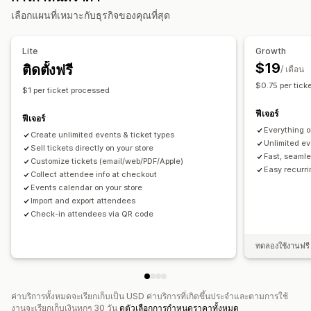
เลือกแผนที่เหมาะกับธุรกิจของคุณที่สุด
การจัดการการจอง
ปฏิทิน
การกำหนดเวลา
ช่วงเวลา
บล็อกวันที่
Lite
Growth
การจองหลายรายการ
ยกเลิกการจอง
ขีดจำกัดความจุ
การออกตั๋ว
$19
ติดตั้งฟรี
/ เดือน
การเช็คอินกิจกรรม
อัปเดตแบบเรียลไทม์
การแจ้งเตือนทางอีเมล
$0.75 per tick
$1 per ticket processed
หลายภาษา
หลายตำแหน่งที่ตั้ง
การจัดการพนักงาน
ฟีเจอร์
ฟีเจอร์
การปรับแต่ง
Everything o
Create unlimited events & ticket types
หน้าการจอง
วิดเจ็ตปฏิทิน
ตั๋วที่กำหนดเอง
แบบฟอร์มที่กำหนดเอง
Unlimited ev
Sell tickets directly on your store
Fast, seamle
การแจ้งเตือนพนักงาน
การสร้างแบรนด์
CSS ที่กำหนดเอง
Customize tickets (email/web/PDF/Apple)
Easy recurr
Collect attendee info at checkout
Events calendar on your store
Import and export attendees
Check-in attendees via QR code
ทดลองใช้งานฟรี 
ค่าบริการทั้งหมดจะเรียกเก็บเป็น USD ค่าบริการที่เกิดขึ้นประจำและตามการใช้
งานจะเรียกเก็บเงินทุกๆ 30 วัน
ดูตัวเลือกการกำหนดราคาทั้งหมด