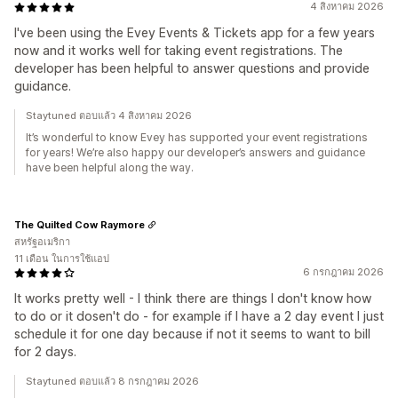
4 สิงหาคม 2026
I've been using the Evey Events & Tickets app for a few years
now and it works well for taking event registrations. The
developer has been helpful to answer questions and provide
guidance.
Staytuned ตอบแล้ว 4 สิงหาคม 2026
It’s wonderful to know Evey has supported your event registrations
for years! We’re also happy our developer’s answers and guidance
have been helpful along the way.
The Quilted Cow Raymore
สหรัฐอเมริกา
11 เดือน ในการใช้แอป
6 กรกฎาคม 2026
It works pretty well - I think there are things I don't know how
to do or it dosen't do - for example if I have a 2 day event I just
schedule it for one day because if not it seems to want to bill
for 2 days.
Staytuned ตอบแล้ว 8 กรกฎาคม 2026