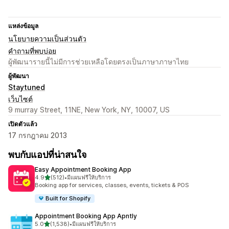
แหล่งข้อมูล
นโยบายความเป็นส่วนตัว
คำถามที่พบบ่อย
ผู้พัฒนารายนี้ไม่มีการช่วยเหลือโดยตรงเป็นภาษาภาษาไทย
ผู้พัฒนา
Staytuned
เว็บไซต์
9 murray Street, 11NE, New York, NY, 10007, US
เปิดตัวแล้ว
17 กรกฎาคม 2013
พบกับแอปที่น่าสนใจ
Easy Appointment Booking App
เต็ม 5 ดาว
4.9
(512)
•
มีแผนฟรีให้บริการ
ทั้งหมด 512 รีวิว
Booking app for services, classes, events, tickets & POS
Built for Shopify
Appointment Booking App Apntly
เต็ม 5 ดาว
5.0
(1,538)
•
มีแผนฟรีให้บริการ
ทั้งหมด 1538 รีวิว