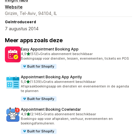
Website
Grizim, Tel-Aviv, 94104, IL
Geïntroduceerd
7 augustus 2014
Meer apps zoals deze
Easy Appointment Booking App
van 5 sterren
4,9
(512)
•
Gratis abonnement beschikbaar
512 recensies in totaal
Boekingsapp voor diensten, lessen, evenementen, tickets en POS
Built for Shopify
Appointment Booking App Apntly
van 5 sterren
5,0
(1.539)
•
Gratis abonnement beschikbaar
1539 recensies in totaal
Afspraakboekingsapp om diensten en evenementen in de agenda
te plannen
Built for Shopify
Appointment Booking Cowlendar
van 5 sterren
4,9
(2.148)
•
Gratis abonnement beschikbaar
2148 recensies in totaal
Boekings-app voor afspraken, verhuur, evenementen en
boekingsformulieren.
Built for Shopify