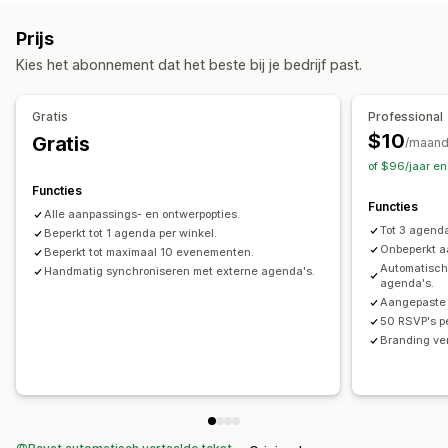
Diensten
Reserveringen
Online
Aangepaste evenementen
Prijs
Boekingsbeheer
Kies het abonnement dat het beste bij je bedrijf past.
Kalender
Gegevenssynchronisatie
Aanpassing
Gratis
Professional
$10
Gratis
Kalenderwidget
/maan
of $96/jaar e
Functies
Functies
Alle aanpassings- en ontwerpopties.
Tot 3 agenda
Beperkt tot 1 agenda per winkel.
Onbeperkt a
Beperkt tot maximaal 10 evenementen.
Automatisch
Handmatig synchroniseren met externe agenda's.
agenda's.
Aangepaste 
50 RSVP's p
Branding ve