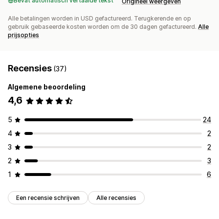
Bevat automatisch vertaalde tekst
Origineel weergeven
Alle betalingen worden in USD gefactureerd. Terugkerende en op
gebruik gebaseerde kosten worden om de 30 dagen gefactureerd.
Alle
prijsopties
Recensies
(37)
Algemene beoordeling
4,6
5
24
4
2
3
2
2
3
1
6
Een recensie schrijven
Alle recensies