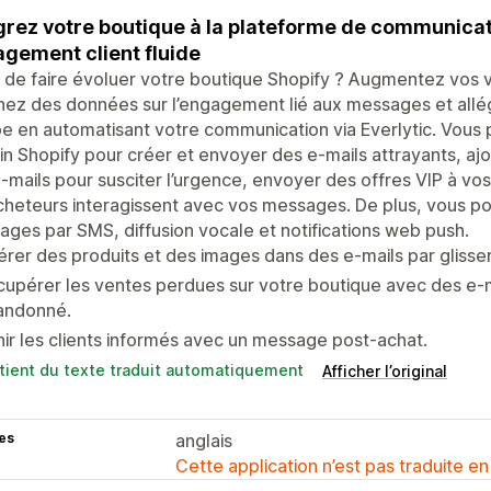
grez votre boutique à la plateforme de communicati
gement client fluide
 de faire évoluer votre boutique Shopify ? Augmentez vos v
ez des données sur l’engagement lié aux messages et allég
e en automatisant votre communication via Everlytic. Vous p
in Shopify pour créer et envoyer des e-mails attrayants, a
-mails pour susciter l’urgence, envoyer des offres VIP à vos 
cheteurs interagissent avec vos messages. De plus, vous 
ges par SMS, diffusion vocale et notifications web push.
érer des produits et des images dans des e-mails par glisse
upérer les ventes perdues sur votre boutique avec des e-m
andonné.
ir les clients informés avec un message post-achat.
tient du texte traduit automatiquement
Afficher l’original
es
anglais
Cette application n’est pas traduite en