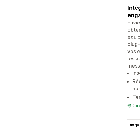
Inté
enga
Envie
obten
équip
plug-
vos e
les a
messa
Ins
Réc
ab
Ten
Con
Langu