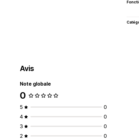
Fonct
Catég
Avis
Note globale
0
5
0
4
0
3
0
2
0