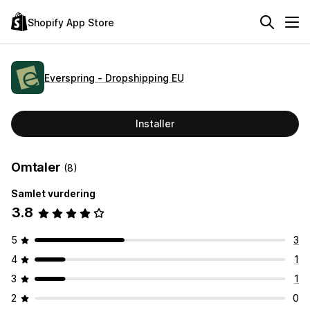
Shopify App Store
Everspring ‑ Dropshipping EU
Installer
Omtaler
(8)
Samlet vurdering
3.8
5
3
4
1
3
1
2
0