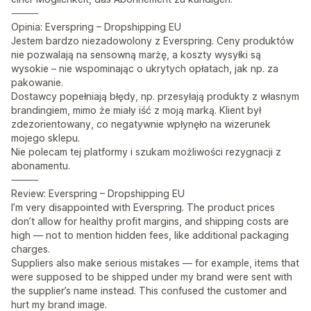
⸻
Opinia: Everspring – Dropshipping EU
Jestem bardzo niezadowolony z Everspring. Ceny produktów
nie pozwalają na sensowną marżę, a koszty wysyłki są
wysokie – nie wspominając o ukrytych opłatach, jak np. za
pakowanie.
Dostawcy popełniają błędy, np. przesyłają produkty z własnym
brandingiem, mimo że miały iść z moją marką. Klient był
zdezorientowany, co negatywnie wpłynęło na wizerunek
mojego sklepu.
Nie polecam tej platformy i szukam możliwości rezygnacji z
abonamentu.
⸻
Review: Everspring – Dropshipping EU
I’m very disappointed with Everspring. The product prices
don’t allow for healthy profit margins, and shipping costs are
high — not to mention hidden fees, like additional packaging
charges.
Suppliers also make serious mistakes — for example, items that
were supposed to be shipped under my brand were sent with
the supplier’s name instead. This confused the customer and
hurt my brand image.