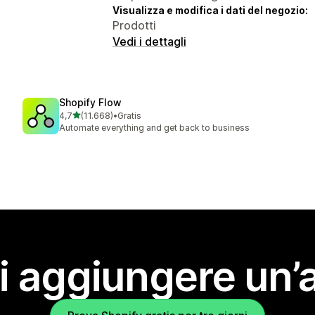
Visualizza e modifica i dati del negozio:
Prodotti
Vedi i dettagli
Shopify Flow
stelle su 5
4,7
(11.668)
•
Gratis
11668 recensioni totali
Automate everything and get back to business
i aggiungere un’