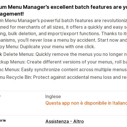
um Menu Manager’s excellent batch features are yo
agement!
um Menu Manager’s powerful batch features are revolution
ned for merchants of all sizes, it offers a quickly and easy 
ng, bulk deletion, and import/export functions. Thanks to i
nisms, you’ll never lose a menu by accident. Start now and 
y Menu: Duplicate your menu with one click.
lk Delete Menus: Quickly remove the menus you no longer 
kup Menus: Create different versions of your menus, roll
c Menus: Easily synchronize content across multiple menus
u Recycle Bin: Protect against accidental menu loss and re
e
Inglese
Questa app non è disponibile in Italian
orie
Assistenza - Altro