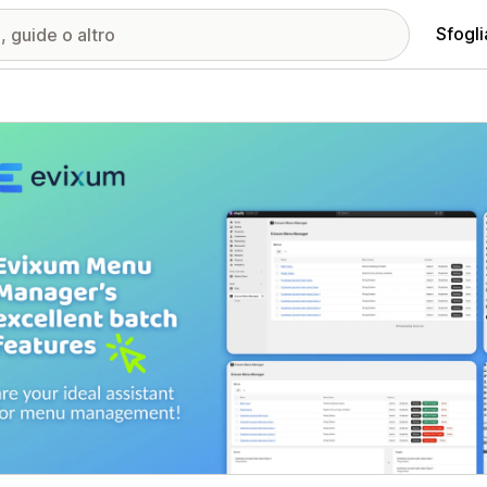
Sfogli
ria immagini in evidenza