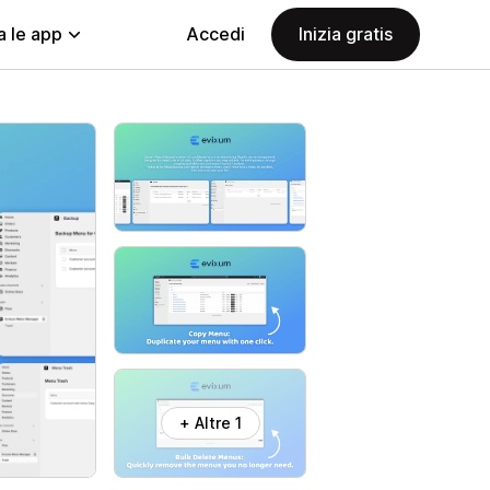
a le app
Accedi
Inizia gratis
+ Altre 1