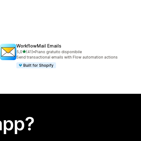
WorkflowMail Emails
stelle su 5
5,0
(41)
•
Piano gratuito disponibile
41 recensioni totali
Send transactional emails with Flow automation actions
Built for Shopify
app?