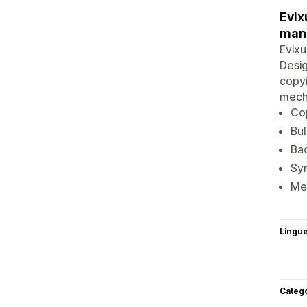
Evix
man
Evix
Desig
copyi
mecha
Cop
Bu
Bac
Syn
Men
Lingu
Categ