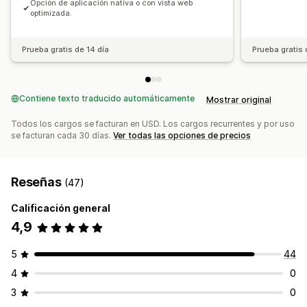
Opción de aplicación nativa o con vista web
optimizada.
Prueba gratis de 14 día
Prueba gratis 
Contiene texto traducido automáticamente
Mostrar original
Todos los cargos se facturan en USD. Los cargos recurrentes y por uso
se facturan cada 30 días.
Ver todas las opciones de precios
Reseñas
(47)
Calificación general
4,9
5
44
4
0
3
0