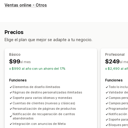
Personalización
Ventas online - Otros
Diseño de aplicación
Banners
Página de inicio
Iniciar sesión
Página del carrito
Páginas de producto
Plantillas
Editor de arrastrar y soltar
Colecciones
Precios
Múltiples monedas
Múltiples idiomas
Elige el plan que mejor se adapte a tu negocio.
Vista previa en tiempo real
Sincronización en tiempo real
Notificaciones automáticas
Básico
Profesional
Carrito abandonado
Notificaciones automáticas
$99
$249
al mes
al m
Disponibilidad de existencias
Con personalización
o $990 al año con un ahorro del 17%
o $2,490 al añ
Promociones
Elemento multimedia enriquecido
Funciones
Funciones
En programa
Segmentos
Notificaciones personalizadas
Elementos de diseño ilimitados
Todo lo incl
Páginas de destino personalizadas ilimitadas
Validador de
Soporte para varios idiomas y monedas
Campos perso
Cuentas de clientes (nuevas y clásicas)
Campos perso
Personalización de páginas de productos
Programador
Notificación de recuperación de carritos
Notificación
abandonados
Soporte par
Integración con anuncios de Meta
Bloques per