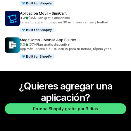
Built for Shopify
Aplicación Móvil ‑ SimiCart
de 5 estrellas
4.3
(35)
•
Plan gratis disponible
35 reseñas en total
Lanza tu app sin código en 30 min: más ventas y lealtad
Built for Shopify
MageComp ‑ Mobile App Builder
de 5 estrellas
5.0
(37)
•
Plan gratis disponible
37 reseñas en total
App móvil Android e iOS con IA para tu tienda, rápida y fácil
Built for Shopify
¿Quieres agregar una
aplicación?
Prueba Shopify gratis por 3 días