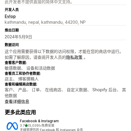
此开发者不提供直接的简体中文支持。
开发人员
Evlop
kathmandu, nepal, kathmandu, 44200, NP
推出日期
2024年5月9日
数据访问
这个应用需要获得以下数据的访问权限，才能在您的商店中运行。
如需了解原因，请查阅开发人员的
隐私政策
。
查看客户数据:
敏感数据、 设备和活动数据
查看员工和协作者数据:
店主、 博客撰稿人
查看和编辑商店数据:
客户、 产品、 订单、 在线商店、 自定义数据、 Shopify 后台、 其
他数据
查看详细信息
更多此类应用
Facebook & Instagram
星（满分 5 星）
3.7
(5,039)
•
免费安装
总共 5039 条评论
无缝管理您的 Facebook 和 Instagram 业务