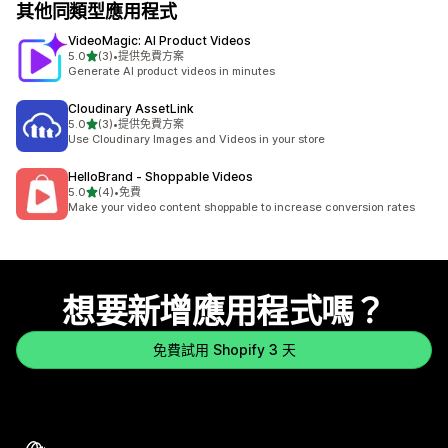
其他同類型應用程式
VideoMagic: AI Product Videos
滿分 5 顆星
5.0
(3)
•
提供免費方案
共有 3 則評價
Generate AI product videos in minutes
Cloudinary AssetLink
滿分 5 顆星
5.0
(3)
•
提供免費方案
共有 3 則評價
Use Cloudinary Images and Videos in your store
HelloBrand ‑ Shoppable Videos
滿分 5 顆星
5.0
(4)
•
免費
共有 4 則評價
Make your video content shoppable to increase conversion rates
想要新增應用程式嗎？
免費試用 Shopify 3 天