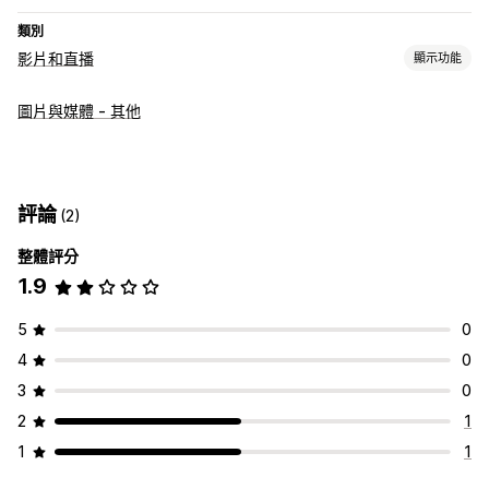
類別
影片和直播
顯示功能
影片管理
圖片與媒體 - 其他
可購買影片
自動播放
互動式影片
自訂
影片播放器
評論
(2)
整體評分
1.9
5
0
4
0
3
0
2
1
1
1