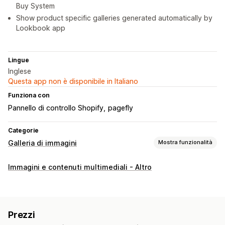
Buy System
Show product specific galleries generated automatically by
Lookbook app
Lingue
Inglese
Questa app non è disponibile in Italiano
Funziona con
Pannello di controllo Shopify
pagefly
Categorie
Galleria di immagini
Mostra funzionalità
Tipi di galleria
Immagini e contenuti multimediali - Altro
Carosello
Collage
Acquista il look
Lookbook
Lightbox
Portfolio
Masonry
Griglia
Riga
Elenco
A scorrimento
Video
UGC
Prezzi
Personalizzazione