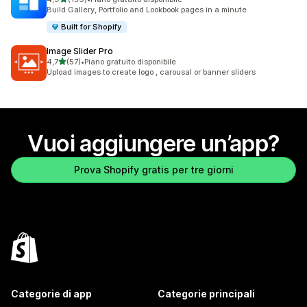
159 recensioni totali
Build Gallery, Portfolio and Lookbook pages in a minute
Built for Shopify
Image Slider Pro
stelle su 5
4,7
(57)
•
Piano gratuito disponibile
57 recensioni totali
Upload images to create logo , carousal or banner sliders
Vuoi aggiungere un’app?
Prova Shopify gratis per tre giorni
Categorie di app
Categorie principali