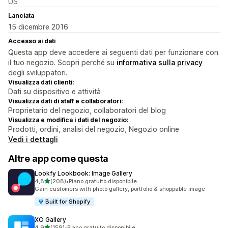
US
Lanciata
15 dicembre 2016
Accesso ai dati
Questa app deve accedere ai seguenti dati per funzionare con
il tuo negozio. Scopri perché su
informativa sulla privacy
degli sviluppatori.
Visualizza dati clienti:
Dati su dispositivo e attività
Visualizza dati di staff e collaboratori:
Proprietario del negozio, collaboratori del blog
Visualizza e modifica i dati del negozio:
Prodotti, ordini, analisi del negozio, Negozio online
Vedi i dettagli
Altre app come questa
Lookfy Lookbook: Image Gallery
stelle su 5
4,8
(208)
•
Piano gratuito disponibile
208 recensioni totali
Gain customers with photo gallery, portfolio & shoppable image
Built for Shopify
XO Gallery
stelle su 5
4,9
(159)
•
Piano gratuito disponibile