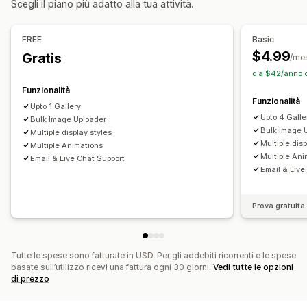
Scegli il piano più adatto alla tua attività.
Stili personalizzati
CSS personalizzato
Posizione delle icone
Caricamento in blocco
FREE
Basic
Editor drag-and-drop
Ridimensionamento immagine
$4.99
Gratis
/me
Protezione delle immagini
Didascalie
SEO
o a $42/anno 
Zoom immagini
Effetti al passaggio del mouse
Funzionalità
Funzionalità
Adattivo per dispositivi mobili
Tag con opzioni di acquisto
Upto 1 Gallery
Upto 4 Galle
Bulk Image Uploader
Condivisione sui social
Multilingua
Bulk Image 
Multiple display styles
Multiple disp
Multiple Animations
Multiple Ani
Email & Live Chat Support
Email & Live
Prova gratuita 
Tutte le spese sono fatturate in USD. Per gli addebiti ricorrenti e le spese
basate sull’utilizzo ricevi una fattura ogni 30 giorni.
Vedi tutte le opzioni
di prezzo