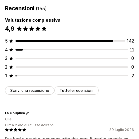
Recensioni
(155)
Valutazione complessiva
4,9
5
142
4
11
3
0
2
0
1
2
Scrivi una recensione
Tutte le recensioni
La Chupilca
Cile
Circa 2 ore di utilizzo dell’app
29 luglio 2026
I've had a great experience with this app. It works exactly as