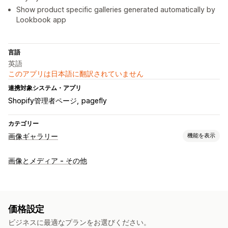
Show product specific galleries generated automatically by
Lookbook app
言語
英語
このアプリは日本語に翻訳されていません
連携対象システム・アプリ
Shopify管理者ページ
pagefly
カテゴリー
画像ギャラリー
機能を表示
ギャラリータイプ
画像とメディア - その他
カルーセル
コラージュ
コーデから検索
ルックブック
Lightbox
ポートフォリオ
Masonry
グリッド
行
リスト
スライダー
ビデオ
UGC
価格設定
カスタマイズ
ビジネスに最適なプランをお選びください。