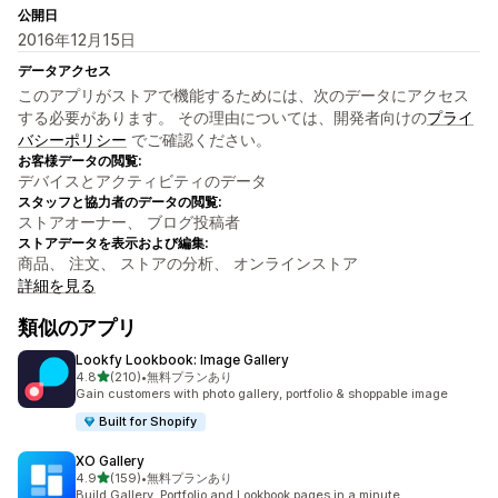
公開日
2016年12月15日
データアクセス
このアプリがストアで機能するためには、次のデータにアクセス
する必要があります。 その理由については、開発者向けの
プライ
バシーポリシー
でご確認ください。
お客様データの閲覧:
デバイスとアクティビティのデータ
スタッフと協力者のデータの閲覧:
ストアオーナー、 ブログ投稿者
ストアデータを表示および編集:
商品、 注文、 ストアの分析、 オンラインストア
詳細を見る
類似のアプリ
Lookfy Lookbook: Image Gallery
5つ星中
4.8
(210)
•
無料プランあり
合計レビュー数：210件
Gain customers with photo gallery, portfolio & shoppable image
Built for Shopify
XO Gallery
5つ星中
4.9
(159)
•
無料プランあり
合計レビュー数：159件
Build Gallery, Portfolio and Lookbook pages in a minute