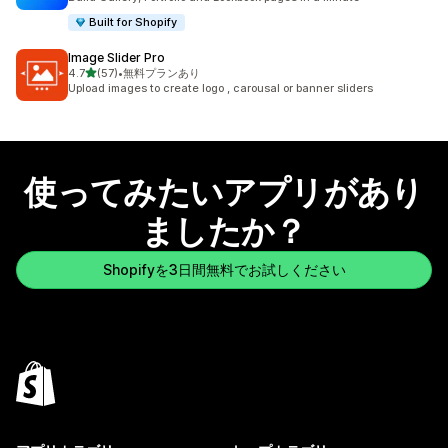
Built for Shopify
Image Slider Pro
5つ星中
4.7
(57)
•
無料プランあり
合計レビュー数：57件
Upload images to create logo , carousal or banner sliders
使ってみたいアプリがあり
ましたか？
Shopifyを3日間無料でお試しください