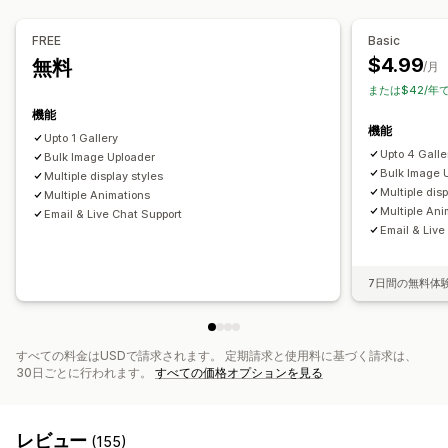
カスタムスタイル
カスタムCSS
アイコンの位置
一括アップロード
ドラッグ&ドロップエディタ
FREE
Basic
画像のサイズ変更
画像保護
キャプション
SEO
画像のズーム
$4.99
無料
/月
ホバーエフェクト
モバイル対応
購入可能なタグ
または$42/年
ソーシャルメディアでの共有
複数言語
機能
機能
Upto 1 Gallery
Upto 4 Galle
Bulk Image Uploader
Bulk Image 
Multiple display styles
Multiple disp
Multiple Animations
Multiple Ani
Email & Live Chat Support
Email & Live
7日間の無料体
すべての料金はUSDで請求されます。 定期請求と使用料に基づく請求は、
30日ごとに行われます。
すべての価格オプションを見る
レビュー
(155)