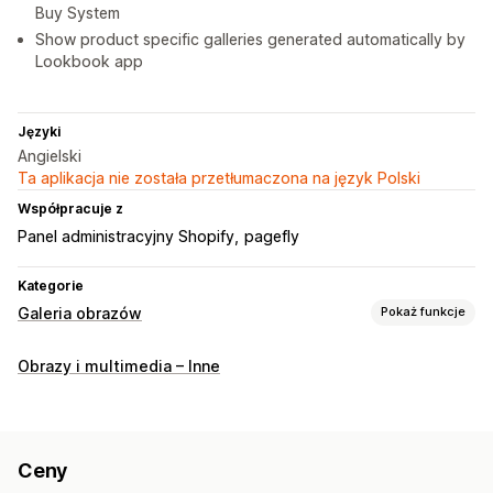
Buy System
Show product specific galleries generated automatically by
Lookbook app
Języki
Angielski
Ta aplikacja nie została przetłumaczona na język Polski
Współpracuje z
Panel administracyjny Shopify
pagefly
Kategorie
Galeria obrazów
Pokaż funkcje
Typy galerii
Obrazy i multimedia – Inne
Galeria
Kolaż
Produkty w podobnym stylu
Lookbook
Lightbox
Portfolio
Masonry
Siatka
Szereg
Lista
Slider
Film
UGC
Ceny
Dostosowanie