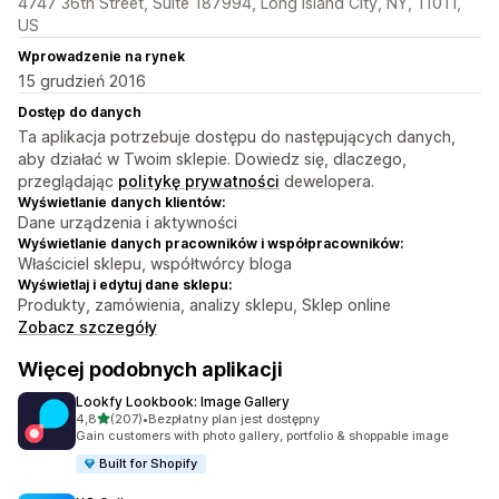
4747 36th Street, Suite 187994, Long Island City, NY, 11011,
US
Wprowadzenie na rynek
15 grudzień 2016
Dostęp do danych
Ta aplikacja potrzebuje dostępu do następujących danych,
aby działać w Twoim sklepie. Dowiedz się, dlaczego,
przeglądając
politykę prywatności
dewelopera.
Wyświetlanie danych klientów:
Dane urządzenia i aktywności
Wyświetlanie danych pracowników i współpracowników:
Właściciel sklepu, współtwórcy bloga
Wyświetlaj i edytuj dane sklepu:
Produkty, zamówienia, analizy sklepu, Sklep online
Zobacz szczegóły
Więcej podobnych aplikacji
Lookfy Lookbook: Image Gallery
na 5 gwiazdek
4,8
(207)
•
Bezpłatny plan jest dostępny
Łączna liczba recenzji: 207
Gain customers with photo gallery, portfolio & shoppable image
Built for Shopify