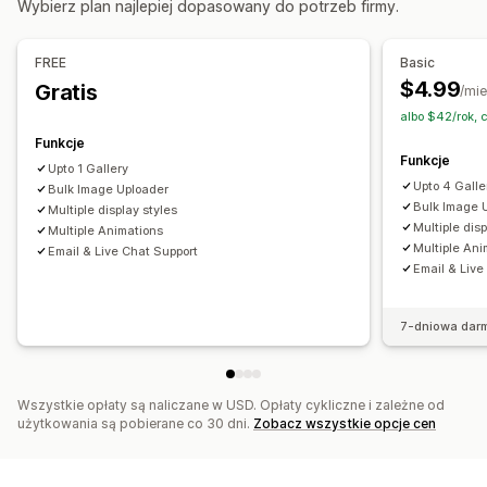
Wybierz plan najlepiej dopasowany do potrzeb firmy.
Style niestandardowe
Niestandardowy CSS
Pozycja ikony
Przesyłanie zbiorcze
Edytor „przeciągnij i upuść”
FREE
Basic
Zmiana rozmiaru obrazów
Ochrona obrazu
Napisy
$4.99
Gratis
/mie
Pozycjonowanie stron
Powiększenie obrazu
albo $42/rok,
Efekt najechania kursorem
Funkcje
Funkcje
Responsywność na urządzeniach mobilnych
Upto 1 Gallery
Upto 4 Galle
Bulk Image Uploader
Tagi produktów dostępnych do zakupu
Bulk Image 
Multiple display styles
Udostępnianie w mediach społecznościowych
Multiple disp
Multiple Animations
Multiple Ani
Wielojęzyczne
Email & Live Chat Support
Email & Live
7-dniowa dar
Wszystkie opłaty są naliczane w USD. Opłaty cykliczne i zależne od
użytkowania są pobierane co 30 dni.
Zobacz wszystkie opcje cen