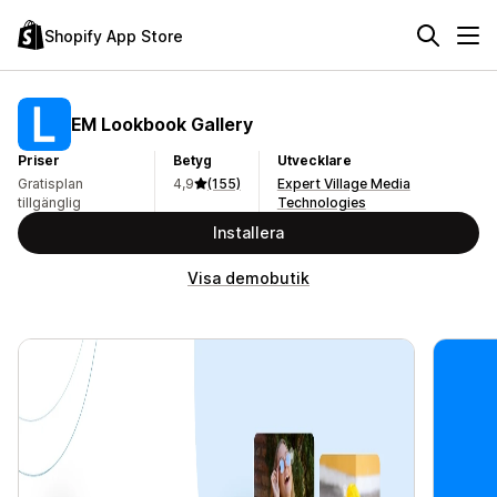
Shopify App Store
EM Lookbook Gallery
Priser
Betyg
Utvecklare
Gratisplan
4,9
(155)
Expert Village Media
tillgänglig
Technologies
Installera
Visa demobutik