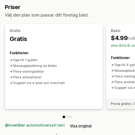
Anpassning
Priser
Anpassade stilar
Anpassad CSS
Position av ikon
Välj den plan som passar ditt företag bäst.
Bulkuppladdning
Dra och släpp-redigerare
Bildstorlek
Bildskydd
Undertexter
SEO
Bildzoom
Hovringseffekter
Gratis
Basic
Mobilanpassning
Köpbara taggar
Social delning
$4.99
Gratis
/må
Flera språk
eller $42/år o
Funktioner
Funktioner
Upp till 1 galleri
Upp till 4 gal
Massuppladdning av bilder
Massuppladd
Flera visningsstilar
Flera visning
Flera animationer
Flera animat
Support via e-post och livechatt
Support via 
Prova gratis i
Innehåller automatöversatt text
Visa original