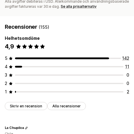
Alla avgifter debiteras i USD. Återkommande och användningsbaserade
avgifter faktureras var 30:e dag.
Se alla prisalternativ
Recensioner
(155)
Helhetsomdöme
4,9
5
142
4
11
3
0
2
0
1
2
Skriv en recension
Alla recensioner
La Chupilca
Chile