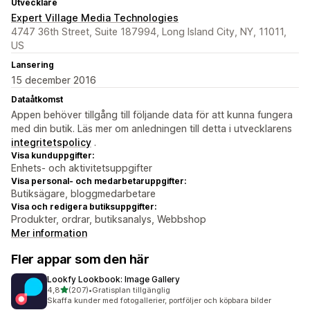
Utvecklare
Expert Village Media Technologies
4747 36th Street, Suite 187994, Long Island City, NY, 11011,
US
Lansering
15 december 2016
Dataåtkomst
Appen behöver tillgång till följande data för att kunna fungera
med din butik. Läs mer om anledningen till detta i utvecklarens
integritetspolicy
.
Visa kunduppgifter:
Enhets- och aktivitetsuppgifter
Visa personal- och medarbetaruppgifter:
Butiksägare, bloggmedarbetare
Visa och redigera butiksuppgifter:
Produkter, ordrar, butiksanalys, Webbshop
Mer information
Fler appar som den här
Lookfy Lookbook: Image Gallery
av 5 stjärnor
4,8
(207)
•
Gratisplan tillgänglig
207 recensioner totalt
Skaffa kunder med fotogallerier, portföljer och köpbara bilder