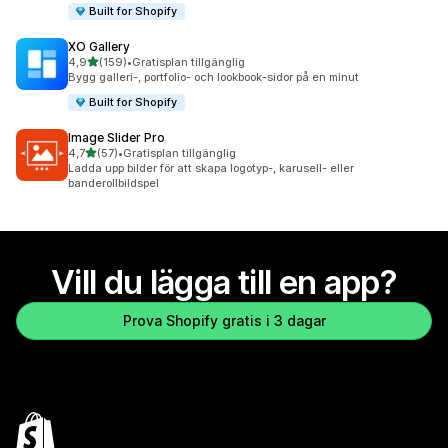
Built for Shopify
XO Gallery
av 5 stjärnor
4,9
(159)
•
Gratisplan tillgänglig
159 recensioner totalt
Bygg galleri-, portfolio- och lookbook-sidor på en minut
Built for Shopify
Image Slider Pro
av 5 stjärnor
4,7
(57)
•
Gratisplan tillgänglig
57 recensioner totalt
Ladda upp bilder för att skapa logotyp-, karusell- eller
banderollbildspel
Vill du lägga till en app?
Prova Shopify gratis i 3 dagar