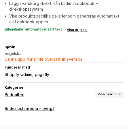
Lägg i varukorg direkt från bilder i Lookbook –
direktköpssystem
Visa produktspecifika gallerier som genereras automatiskt
av Lookbook-appen
Innehåller automatöversatt text
Visa original
Språk
engelska
Denna app finns inte översatt till svenska
Fungerar med
Shopify-admin
pagefly
Kategorier
Bildgalleri
Visa funktioner
Gallerityper
Bilder och media – övrigt
Karusell
Kollage
Köp looken
Lookbook
Ljuslåda
Portfölj
Masonry
Rutnät
Rad
Lista
Reglage
Video
UGC