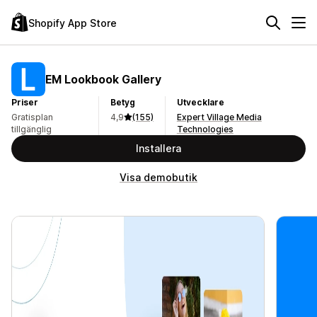
Shopify App Store
EM Lookbook Gallery
Priser
Betyg
Utvecklare
Gratisplan
4,9
(155)
Expert Village Media
tillgänglig
Technologies
Installera
Visa demobutik