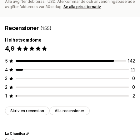
Alla avgifter debiteras i USD. Återkommande och användningsbaserade
avgifter faktureras var 30:e dag.
Se alla prisalternativ
Recensioner
(155)
Helhetsomdöme
4,9
5
142
4
11
3
0
2
0
1
2
Skriv en recension
Alla recensioner
La Chupilca
Chile