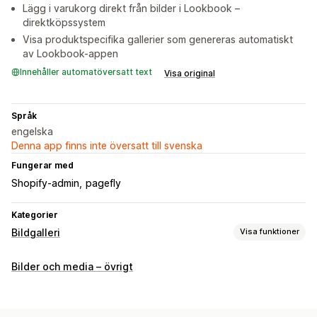
Lägg i varukorg direkt från bilder i Lookbook –
direktköpssystem
Visa produktspecifika gallerier som genereras automatiskt
av Lookbook-appen
Innehåller automatöversatt text
Visa original
Språk
engelska
Denna app finns inte översatt till svenska
Fungerar med
Shopify-admin
pagefly
Kategorier
Bildgalleri
Visa funktioner
Gallerityper
Bilder och media – övrigt
Karusell
Kollage
Köp looken
Lookbook
Ljuslåda
Portfölj
Masonry
Rutnät
Rad
Lista
Reglage
Video
UGC