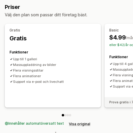
Anpassning
Priser
Anpassade stilar
Anpassad CSS
Position av ikon
Välj den plan som passar ditt företag bäst.
Bulkuppladdning
Dra och släpp-redigerare
Bildstorlek
Bildskydd
Undertexter
SEO
Bildzoom
Hovringseffekter
Gratis
Basic
Mobilanpassning
Köpbara taggar
Social delning
$4.99
Gratis
/må
Flera språk
eller $42/år o
Funktioner
Funktioner
Upp till 1 galleri
Upp till 4 gal
Massuppladdning av bilder
Massuppladd
Flera visningsstilar
Flera visning
Flera animationer
Flera animat
Support via e-post och livechatt
Support via 
Prova gratis i
Innehåller automatöversatt text
Visa original