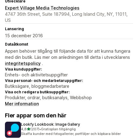
Utvecklare
Expert Village Media Technologies
4747 36th Street, Suite 187994, Long Island City, NY, 11011,
US
Lansering
15 december 2016
Dataåtkomst
Appen behöver tillgång till följande data för att kunna fungera
med din butik. Läs mer om anledningen till detta i utvecklarens
integritetspolicy
.
Visa kunduppgifter:
Enhets- och aktivitetsuppgifter
Visa personal- och medarbetaruppgifter:
Butiksägare, bloggmedarbetare
Visa och redigera butiksuppgifter:
Produkter, ordrar, butiksanalys, Webbshop
Mer information
Fler appar som den här
Lookfy Lookbook: Image Gallery
av 5 stjärnor
4,8
(207)
•
Gratisplan tillgänglig
207 recensioner totalt
Skaffa kunder med fotogallerier, portföljer och köpbara bilder