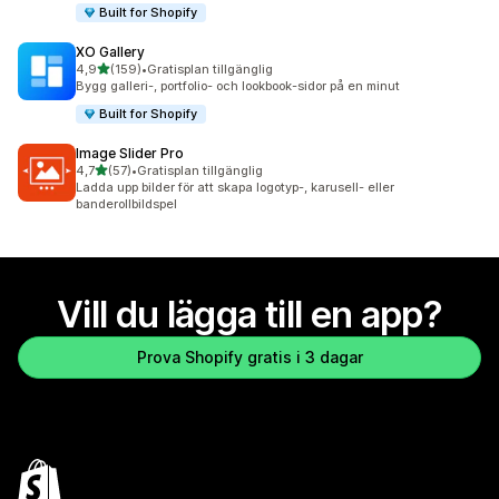
Built for Shopify
XO Gallery
av 5 stjärnor
4,9
(159)
•
Gratisplan tillgänglig
159 recensioner totalt
Bygg galleri-, portfolio- och lookbook-sidor på en minut
Built for Shopify
Image Slider Pro
av 5 stjärnor
4,7
(57)
•
Gratisplan tillgänglig
57 recensioner totalt
Ladda upp bilder för att skapa logotyp-, karusell- eller
banderollbildspel
Vill du lägga till en app?
Prova Shopify gratis i 3 dagar