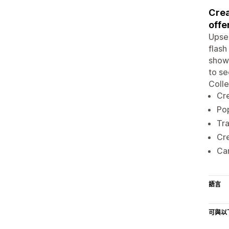
Crea
offe
Upsel
flash
show 
to se
Colle
Cre
Pop
Tra
Cre
Car
語言
可與以