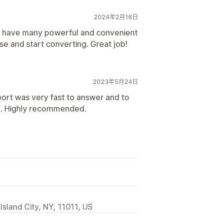
2024年2月16日
p have many powerful and convenient
se and start converting. Great job!
2023年5月24日
ort was very fast to answer and to
th. Highly recommended.
sland City, NY, 11011, US