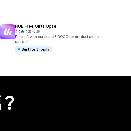
HUE Free Gifts Upsell
滿分 5 顆星
4.7
(33)
•
免費
共有 33 則評價
Free gift with purchase & BOGO for product and cart
upsells!
Built for Shopify
嗎？