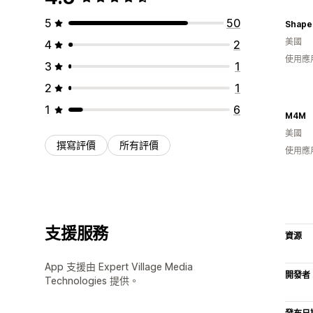
5
50
Shape
美國
4
2
使用應
3
1
2
1
1
6
M4M
美國
撰寫評價
所有評價
使用應
支援服務
資源
App 支援由 Expert Village Media
開發者
Technologies 提供。