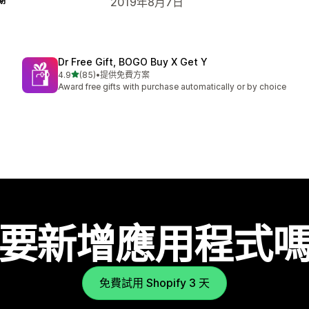
期
2019年8月7日
Dr Free Gift, BOGO Buy X Get Y
滿分 5 顆星
4.9
(85)
•
提供免費方案
共有 85 則評價
Award free gifts with purchase automatically or by choice
要新增應用程式
免費試用 Shopify 3 天