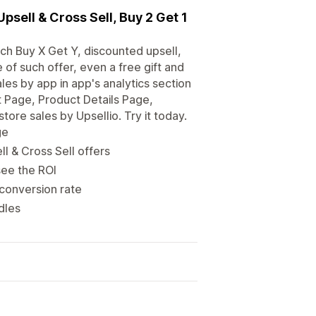
psell & Cross Sell, Buy 2 Get 1
ch Buy X Get Y, discounted upsell,
 of such offer, even a free gift and
les by app in app's analytics section
t Page, Product Details Page,
ore sales by Upsellio. Try it today.
ge
 & Cross Sell offers
see the ROI
 conversion rate
dles