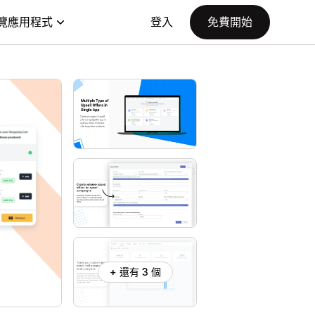
覽應用程式
登入
免費開始
+ 還有 3 個