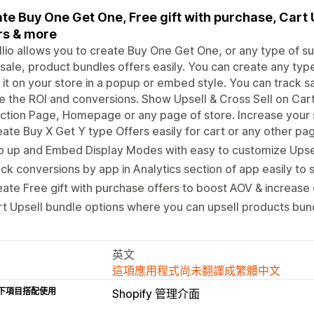
te Buy One Get One, Free gift with purchase, Cart U
rs & more
lio allows you to create Buy One Get One, or any type of su
 sale, product bundles offers easily. You can create any type
it on your store in a popup or embed style. You can track sa
e the ROI and conversions. Show Upsell & Cross Sell on Car
ction Page, Homepage or any page of store. Increase your st
ate Buy X Get Y type Offers easily for cart or any other pa
 up and Embed Display Modes with easy to customize Upsell
ck conversions by app in Analytics section of app easily to 
ate Free gift with purchase offers to boost AOV & increase
t Upsell bundle options where you can upsell products bun
英文
這項應用程式尚未翻譯成繁體中文
下項目搭配使用
Shopify 管理介面