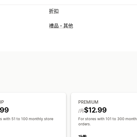
折扣
折扣類型
禮品 - 其他
折扣代碼
優惠券
買一送一
固定定價
百分比折扣
大量折扣
免運費
運費費率
訂閱
商品搭售
限時優惠
倒數計時器
離開挽留行銷
彈出式視窗
動態定價
自
管理折扣
大量編輯
行銷活動
觸發條件與規則
折
A/B 測試
API 與 Webhook
UP
PREMIUM
.99
$12.99
/月
es with 51 to 100 monthly store
For stores with 101 to 300 month
orders.
功能