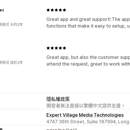
ez
Great app and great support! The ap
用程式 大約2年
functions that make it easy to setup, u
Great app, but also the customer supp
用程式 接近2年
attend the request, great to work wi
隱私權政策
開發者無法直接以繁體中文提供支援。
Expert Village Media Technologies
4747 36th Street, Suite 187994, Long I