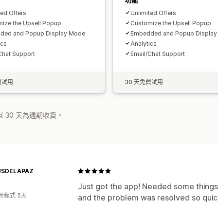
ted Offers
Unlimited Offers
ize the Upsell Popup
Customize the Upsell Popup
ded and Popup Display Mode
Embedded and Popup Displa
ics
Analytics
Chat Support
Email/Chat Support
費試用
30 天免費試用
 30 天為週期收費。
USDELAPAZ
Just got the app! Needed some things
用程式 5天
and the problem was resolved so qui