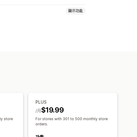
顯示功能
大量購買折扣
數量折扣
固定折扣
購物車折扣
結帳折扣
禮品
獎勵
追加銷售折扣
交叉銷售折扣
訂折扣
扣合併
自動化
目標設定
分析
PLUS
$19.99
/月
ly store
For stores with 301 to 500 monthly store
orders.
功能