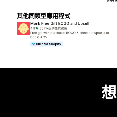
發布日
其他同類型應用程式
Monk Free Gift BOGO and Upsell
滿分 5 顆星
4.9
(557)
•
提供免費試用
共有 557 則評價
Free gift with purchase, BOGO & checkout upsells to
boost AOV
Built for Shopify
想