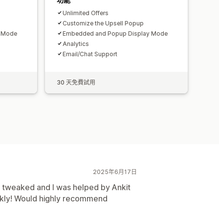
Unlimited Offers
Customize the Upsell Popup
y Mode
Embedded and Popup Display Mode
Analytics
Email/Chat Support
30 天免費試用
2025年6月17日
 tweaked and I was helped by Ankit
ckly! Would highly recommend