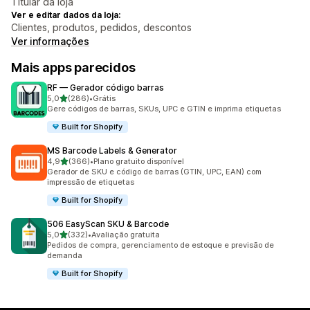
Titular da loja
Ver e editar dados da loja:
Clientes, produtos, pedidos, descontos
Ver informações
Mais apps parecidos
RF — Gerador código barras
de 5 estrelas
5,0
(286)
•
Grátis
286 avaliações ao todo
Gere códigos de barras, SKUs, UPC e GTIN e imprima etiquetas
Built for Shopify
MS Barcode Labels & Generator
de 5 estrelas
4,9
(366)
•
Plano gratuito disponível
366 avaliações ao todo
Gerador de SKU e código de barras (GTIN, UPC, EAN) com
impressão de etiquetas
Built for Shopify
506 EasyScan SKU & Barcode
de 5 estrelas
5,0
(332)
•
Avaliação gratuita
332 avaliações ao todo
Pedidos de compra, gerenciamento de estoque e previsão de
demanda
Built for Shopify