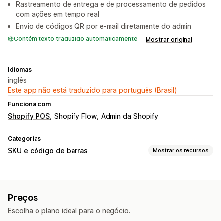
Rastreamento de entrega e de processamento de pedidos
com ações em tempo real
Envio de códigos QR por e-mail diretamente do admin
Contém texto traduzido automaticamente
Mostrar original
Idiomas
inglês
Este app não está traduzido para português (Brasil)
Funciona com
Shopify POS
Shopify Flow
Admin da Shopify
Categorias
SKU e código de barras
Mostrar os recursos
Gerenciamento de código de barras
Geração automática
Geração em massa
Códigos QR
Preços
Leitura
Escolha o plano ideal para o negócio.
Impressão de etiquetas