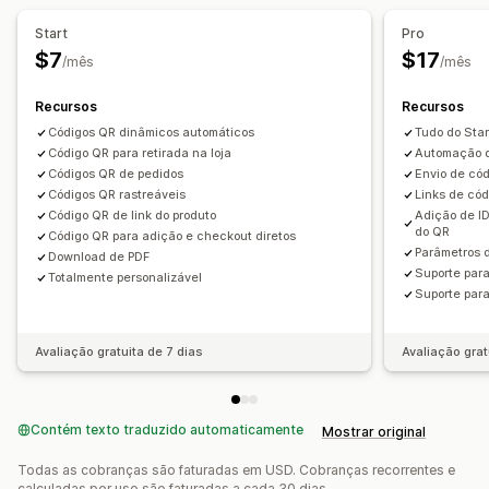
Elementos personalizados
Tamanho personalizado
Start
Pro
$7
$17
/mês
/mês
Recursos
Recursos
Códigos QR dinâmicos automáticos
Tudo do Sta
Código QR para retirada na loja
Automação de
Códigos QR de pedidos
Envio de cód
Códigos QR rastreáveis
Links de cód
Código QR de link do produto
Adição de ID
do QR
Código QR para adição e checkout diretos
Parâmetros 
Download de PDF
Suporte par
Totalmente personalizável
Suporte par
Avaliação gratuita de 7 dias
Avaliação grat
Contém texto traduzido automaticamente
Mostrar original
Todas as cobranças são faturadas em USD. Cobranças recorrentes e
calculadas por uso são faturadas a cada 30 dias.