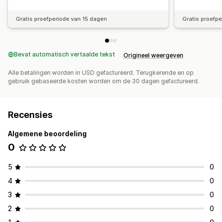
Gratis proefperiode van 15 dagen
Gratis proefp
Bevat automatisch vertaalde tekst
Origineel weergeven
Alle betalingen worden in USD gefactureerd. Terugkerende en op
gebruik gebaseerde kosten worden om de 30 dagen gefactureerd.
Recensies
Algemene beoordeling
0
5
0
4
0
3
0
2
0