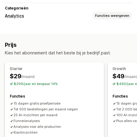
Categorieën
Analytics
Functies weergeven
Klantgedrag
Tracking in realtime
Paginaweergaven
Prijs
Lifetime value (LTV)
Cohortanalyse
Kies het abonnement dat het beste bij je bedrijf past.
Marketing en verkopen
AI-inzichten
Checkoutanalytics
Inzichten in winst
Starter
Growth
Funnelanalyse
Verlaten winkelwagen
Pixel-tracking
$29
$49
/maand
/maan
of $299/jaar en bespaar 14%
of $490/jaar 
Beeldmateriaal en rapporten
Analyticsdashboard
Historische analyse
Functies
Functies
15 dagen gratis proefperiode
15 dagen gra
Tot 500 bestellingen per maand volgen
Tot 2.000 b
25 AI-inzichten per maand
100 AI-inzi
Funnelanalyses
Plus alles v
Analyses voor alle producten
Klantinzichten