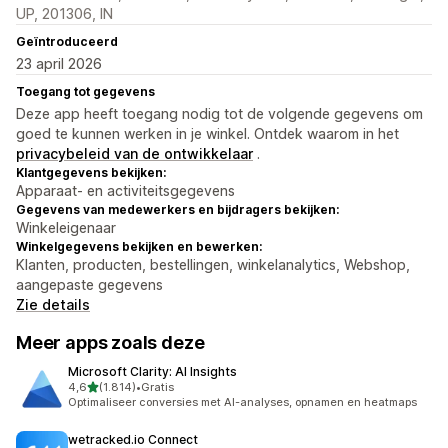
UP, 201306, IN
Geïntroduceerd
23 april 2026
Toegang tot gegevens
Deze app heeft toegang nodig tot de volgende gegevens om
goed te kunnen werken in je winkel. Ontdek waarom in het
privacybeleid van de ontwikkelaar
.
Klantgegevens bekijken:
Apparaat- en activiteitsgegevens
Gegevens van medewerkers en bijdragers bekijken:
Winkeleigenaar
Winkelgegevens bekijken en bewerken:
Klanten, producten, bestellingen, winkelanalytics, Webshop,
aangepaste gegevens
Zie details
Meer apps zoals deze
Microsoft Clarity: AI Insights
van 5 sterren
4,6
(1.814)
•
Gratis
1814 recensies in totaal
Optimaliseer conversies met AI-analyses, opnamen en heatmaps
wetracked.io Connect