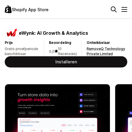
Shopify App Store
eWynk: AI Growth & Analytics
Prijs
Beoordeling
Ontwikkelaar
Gratis proefperiode
(0
RemoveQ Technology
0,0
beschikbaar
Recensies)
Private Limited
Installeren