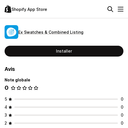
Shopify App Store
Ex Swatches & Combined Listing
Installer
Avis
Note globale
0
5
0
4
0
3
0
2
0