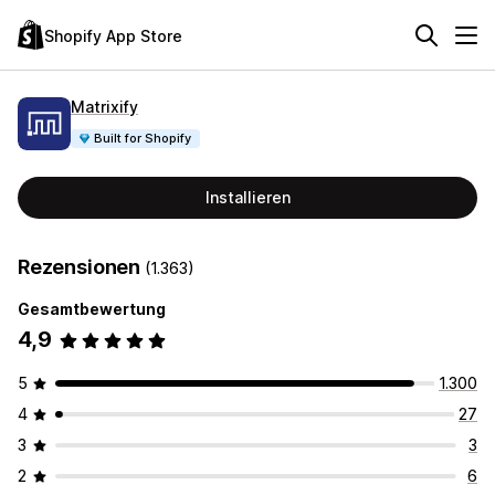
Shopify App Store
Matrixify
Built for Shopify
Installieren
Rezensionen
(1.363)
Gesamtbewertung
4,9
5
1.300
4
27
3
3
2
6