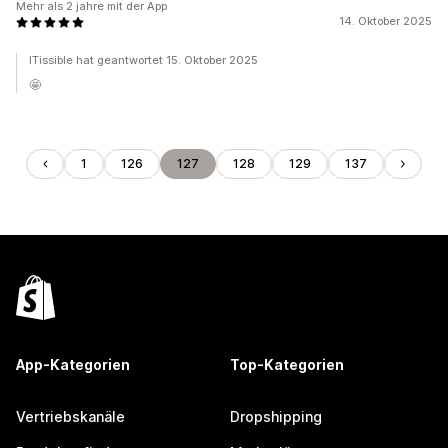
Mehr als 2 jahre mit der App
14. Oktober 2025
ITissible hat geantwortet 15. Oktober 2025
🤩
1
126
127
128
129
137
App-Kategorien
Top-Kategorien
Vertriebskanäle
Dropshipping