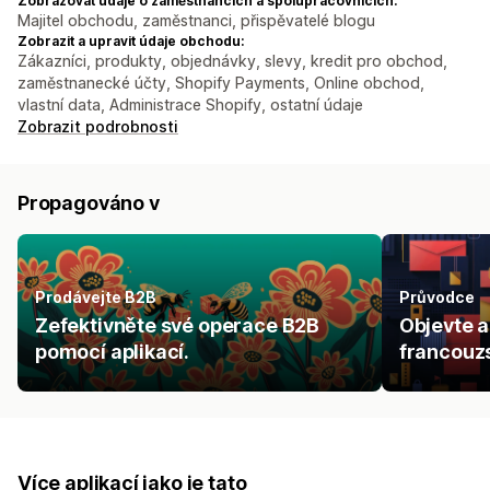
Zobrazovat údaje o zaměstnancích a spolupracovnících:
Majitel obchodu, zaměstnanci, přispěvatelé blogu
Zobrazit a upravit údaje obchodu:
Zákazníci, produkty, objednávky, slevy, kredit pro obchod,
zaměstnanecké účty, Shopify Payments, Online obchod,
vlastní data, Administrace Shopify, ostatní údaje
Zobrazit podrobnosti
Propagováno v
Prodávejte B2B
Průvodce
Zefektivněte své operace B2B
Objevte a
pomocí aplikací.
francouz
Více aplikací jako je tato