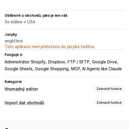
Oblíbené u obchodů, jako je ten váš
Se sídlem v USA
Jazyky
angličtina
Tato aplikace není přeložena do jazyka čeština
Funguje s:
Administrátor Shopify
Dropbox
FTP / SFTP
Google Drive
Google Sheets
Google Shopping
MCP, AI Agents like Claude
Kategorie
Hromadný editor
Zobrazit funkce
Upravitelné zdroje
Import dat obchodů
Zobrazit funkce
Produkty
Varianty
Objednávky
Slevy
Obrázky
Ceny
Synchronizace dat
SKU a čárové kódy
Štítky
Popisy
Skladové zásoby
Automatická aktualizace
Synchronizace skladových zásob
Metapole
Kolekce