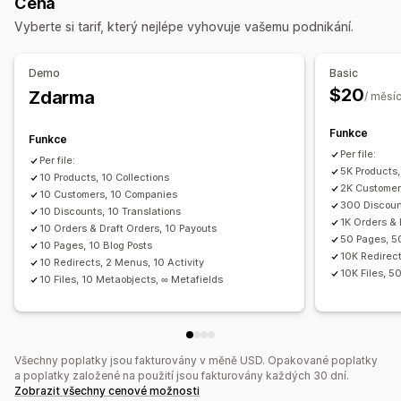
Cena
Synchronizace objednávek
Synchronizace cen
Akce
Vyberte si tarif, který nejlépe vyhovuje vašemu podnikání.
Synchronizace produktů
Naplánovaná synchronizace
Hromadné odstraňování
Aktualizace SEO
Migrace dat
Import a export CSV
Migrace dat
Synchronizace dat
Demo
Basic
Hromadný export
Hromadný import
Naplánovaný export
Záloha
Vyhledávání a filtry
Naplánované úlohy
$20
Zdarma
/ měsí
Naplánovaný import
FTP/SFTP
Šifrování
Hromadné úpravy
Podpora velkých souborů
CSV
Hromadné aktualizace
Funkce
Funkce
Kolekce
Zákazníci
Slevy
Skladové zásoby
Metapole
Per file:
Per file:
5K Products,
Objednávky
10 Products, 10 Collections
Produkty
Změna platformy
2K Customer
10 Customers, 10 Companies
300 Discount
10 Discounts, 10 Translations
1K Orders & 
10 Orders & Draft Orders, 10 Payouts
50 Pages, 5
10 Pages, 10 Blog Posts
10K Redirect
10 Redirects, 2 Menus, 10 Activity
10K Files, 5
10 Files, 10 Metaobjects, ∞ Metafields
Všechny poplatky jsou fakturovány v měně USD. Opakované poplatky
a poplatky založené na použití jsou fakturovány každých 30 dní.
Zobrazit všechny cenové možnosti