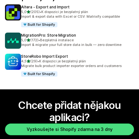
Altera ‑ Export and Import
z 5 hvězd
5,0
(205)
•
K dispozici je bezplatný plán
Celkový počet recenzí: 205
Import & export data with Excel or CSV. Matrixify compatible
Built for Shopify
MigrationPro: Store Migration
z 5 hvězd
5,0
(172)
•
Bezplatná instalace
Celkový počet recenzí: 172
Import & migrate your full store data in bulk — zero downtime
StoreRobo Import Export
z 5 hvězd
4,5
(29)
•
K dispozici je bezplatný plán
Celkový počet recenzí: 29
Migrate bulk product importer exporter orders and customers
Built for Shopify
Chcete přidat nějakou
aplikaci?
Vyzkoušejte si Shopify zdarma na 3 dny