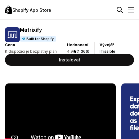
Shopify App Store
Matrixify
Built for Shopify
Cena
Hodnocení
Vývojář
K dispozici je bezplatný plán
4,9
(1 366)
ITissible
Instalovat