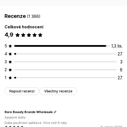
Recenze
(1 366)
Celkové hodnocení
4,9
5
1,3 tis.
4
27
3
3
2
6
1
27
Napsat recenzi
Všechny recenze
Rare Beauty Brands Wholesale
Spojené státy
Doba používání aplikace: Více než 6 roky