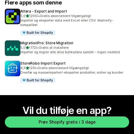
Flere apps som denne
Altera ‑ Export and Import
ud af 5 stjerner
5,0
(205)
•
Gratis abonnement tilgængeligt
205 anmeldelser i alt
Importer og eksporter data med Excel eller CSV. Matrixify-
kompatibel
Built for Shopify
MigrationPro: Store Migration
ud af 5 stjerner
5,0
(172)
•
Gratis at installere
172 anmeldelser i alt
Importer og migrer alle dine butiksdata samlet – ingen nedetid
StoreRobo Import Export
ud af 5 stjerner
4,5
(29)
•
Gratis abonnement tilgængeligt
29 anmeldelser i alt
Overfør og masseimporter/-eksporter produkter, ordrer og kunder
Built for Shopify
Vil du tilføje en app?
Prøv Shopify gratis i 3 dage