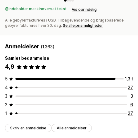
Indeholder maskinoversat tekst
Vis oprindelig
Alle gebyrer faktureres i USD. Tilbagevendende og brugsbaserede
gebyrer faktureres hver 30. dag.
Se alle prismuligheder
Anmeldelser
(1.363)
Samlet bedømmelse
4,9
5
1,3 t
4
27
3
3
2
6
1
27
Skriv en anmeldelse
Alle anmeldelser