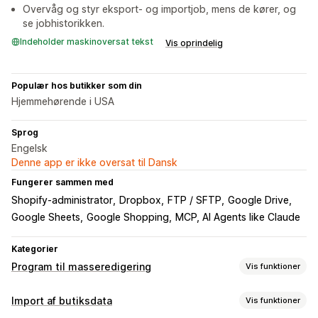
Overvåg og styr eksport- og importjob, mens de kører, og
se jobhistorikken.
Indeholder maskinoversat tekst
Vis oprindelig
Populær hos butikker som din
Hjemmehørende i USA
Sprog
Engelsk
Denne app er ikke oversat til Dansk
Fungerer sammen med
Shopify-administrator
Dropbox
FTP / SFTP
Google Drive
Google Sheets
Google Shopping
MCP, AI Agents like Claude
Kategorier
Program til masseredigering
Vis funktioner
Redigerbare ressourcer
Import af butiksdata
Vis funktioner
Produkter
Varianter
Ordrer
Rabatter
Billeder
Priser