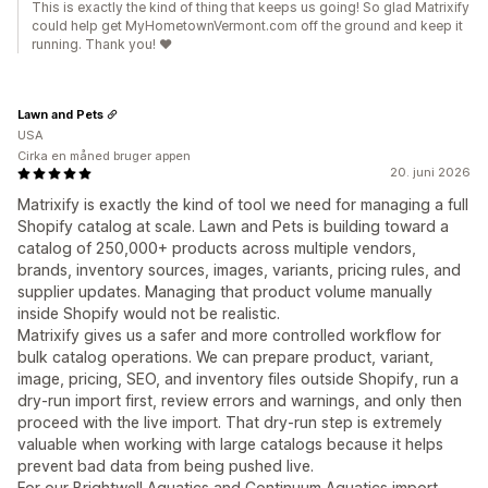
This is exactly the kind of thing that keeps us going! So glad Matrixify
could help get MyHometownVermont.com off the ground and keep it
running. Thank you! ❤️
Lawn and Pets
USA
Cirka en måned bruger appen
20. juni 2026
Matrixify is exactly the kind of tool we need for managing a full
Shopify catalog at scale. Lawn and Pets is building toward a
catalog of 250,000+ products across multiple vendors,
brands, inventory sources, images, variants, pricing rules, and
supplier updates. Managing that product volume manually
inside Shopify would not be realistic.
Matrixify gives us a safer and more controlled workflow for
bulk catalog operations. We can prepare product, variant,
image, pricing, SEO, and inventory files outside Shopify, run a
dry-run import first, review errors and warnings, and only then
proceed with the live import. That dry-run step is extremely
valuable when working with large catalogs because it helps
prevent bad data from being pushed live.
For our Brightwell Aquatics and Continuum Aquatics import,