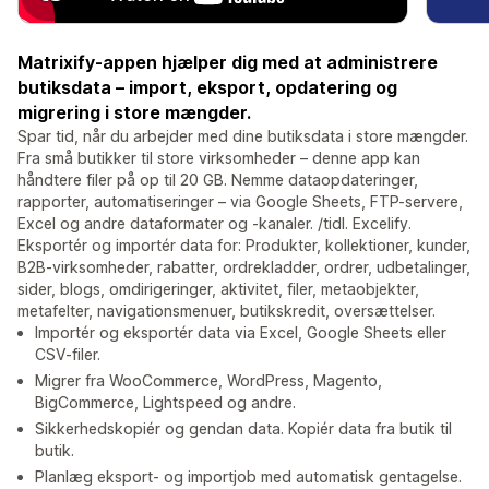
Matrixify-appen hjælper dig med at administrere
butiksdata – import, eksport, opdatering og
migrering i store mængder.
Spar tid, når du arbejder med dine butiksdata i store mængder.
Fra små butikker til store virksomheder – denne app kan
håndtere filer på op til 20 GB. Nemme dataopdateringer,
rapporter, automatiseringer – via Google Sheets, FTP-servere,
Excel og andre dataformater og -kanaler. /tidl. Excelify.
Eksportér og importér data for: Produkter, kollektioner, kunder,
B2B-virksomheder, rabatter, ordrekladder, ordrer, udbetalinger,
sider, blogs, omdirigeringer, aktivitet, filer, metaobjekter,
metafelter, navigationsmenuer, butikskredit, oversættelser.
Importér og eksportér data via Excel, Google Sheets eller
CSV-filer.
Migrer fra WooCommerce, WordPress, Magento,
BigCommerce, Lightspeed og andre.
Sikkerhedskopiér og gendan data. Kopiér data fra butik til
butik.
Planlæg eksport- og importjob med automatisk gentagelse.