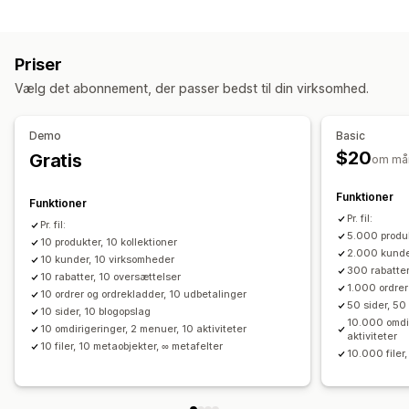
Datasynkronisering
SKU og stregkoder
Tags
Beskrivelser
Lager
Metafelter
Automatisk opdatering
Lagersynkronisering
Kollektioner
Priser
Ordresynkronisering
Prissynkronisering
Handlinger
Vælg det abonnement, der passer bedst til din virksomhed.
Produktsynkronisering
Planlagt synkronisering
Massesletning
SEO-opdateringer
Datamigrering
Import og eksport af CSV
Datamigrering
Demo
Basic
Masseeksport
Masseimport
Planlagt eksport
Datasynkronisering
Sikkerhedskopi
Søgning og filtre
$20
Gratis
om må
Planlagt import
FTP/SFTP
Kryptering
Planlagte opgaver
Masserediger
Understøttelse af store filer
CSV
Masseopdateringer
Funktioner
Funktioner
Kollektioner
Kunder
Rabatter
Lager
Metafelter
Ordrer
Pr. fil:
Pr. fil:
5.000 produk
Produkter
10 produkter, 10 kollektioner
Migrering
2.000 kunde
10 kunder, 10 virksomheder
300 rabatter
10 rabatter, 10 oversættelser
1.000 ordrer
10 ordrer og ordrekladder, 10 udbetalinger
50 sider, 50
10 sider, 10 blogopslag
10.000 omdi
10 omdirigeringer, 2 menuer, 10 aktiviteter
aktiviteter
10 filer, 10 metaobjekter, ∞ metafelter
10.000 filer