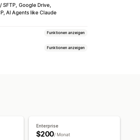
/ SFTP
Google Drive
, AI Agents like Claude
Funktionen anzeigen
Funktionen anzeigen
abatte
Bilder
Preise
ungen
Inventar
Metafelder
ronisierung
nisierung
Produktsynchronisierung
Import und -Export
Datenmigration
chen und Filtern
nter Export
Geplanter Import
ung
großer Dateien
CSV
nnen
Rabatte
Inventar
Metafelder
Enterprise
$200
chseln
/ Monat