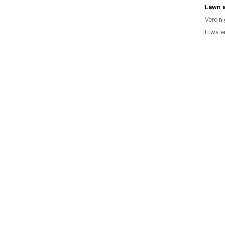
Lawn 
Verein
Etwa e