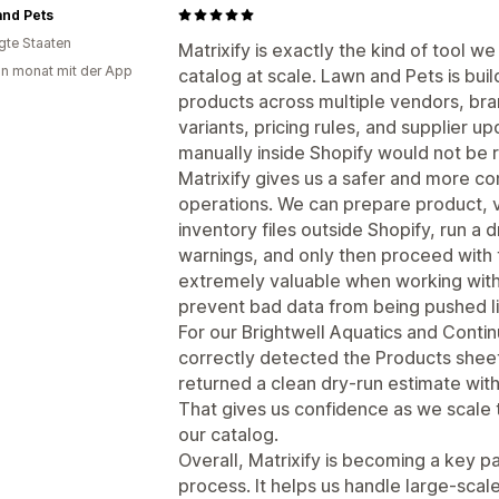
and Pets
igte Staaten
Matrixify is exactly the kind of tool w
in monat mit der App
catalog at scale. Lawn and Pets is bu
products across multiple vendors, bra
variants, pricing rules, and supplier 
manually inside Shopify would not be re
Matrixify gives us a safer and more co
operations. We can prepare product, v
inventory files outside Shopify, run a d
warnings, and only then proceed with t
extremely valuable when working with 
prevent bad data from being pushed li
For our Brightwell Aquatics and Contin
correctly detected the Products shee
returned a clean dry-run estimate with
That gives us confidence as we scale 
our catalog.
Overall, Matrixify is becoming a key p
process. It helps us handle large-scal