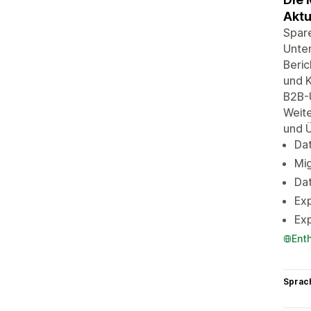
Aktu
Spare
Unter
Beri
und K
B2B-U
Weite
und 
Dat
Mi
Dat
Exp
Exp
Ent
Sprac