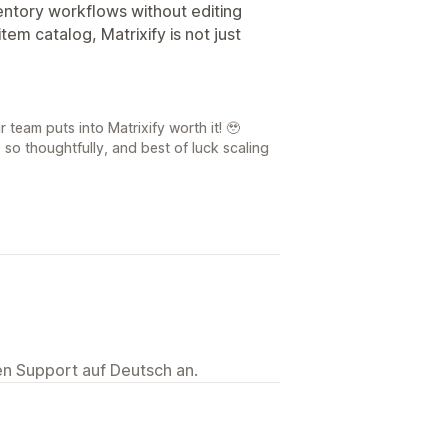
ventory workflows without editing
em catalog, Matrixify is not just
team puts into Matrixify worth it! 🥹
s so thoughtfully, and best of luck scaling
ten Support auf Deutsch an.