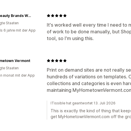
Rare Beauty Brands Wholesale
igte Staaten
It's worked well every time I need to ma
ls 6 jahre mit der App
of work to be done manually, but Shop
tool, so I'm using this.
metown Vermont
igte Staaten
Print on demand sites are not really se
in monat mit der App
hundreds of variations on templates. 
collections and categories is even har
maintaining MyHometownVermont.com
ITissible hat geantwortet 13. Juli 2026
This is exactly the kind of thing that kee
get MyHometownVermont.com off the grou