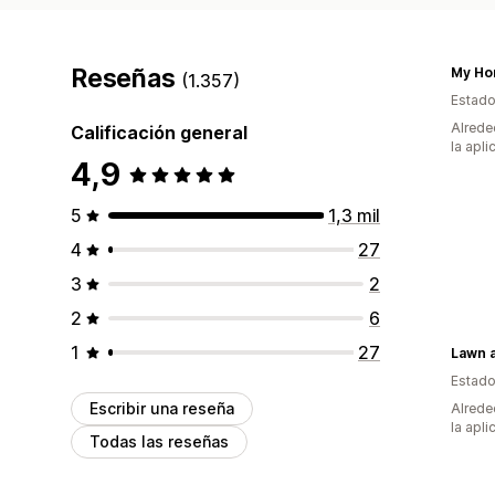
Reseñas
My Ho
(1.357)
Estado
Alrede
Calificación general
la apli
4,9
5
1,3 mil
4
27
3
2
2
6
1
27
Lawn 
Estado
Escribir una reseña
Alrede
la apli
Todas las reseñas