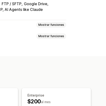
FTP / SFTP
Google Drive
, AI Agents like Claude
Mostrar funciones
Mostrar funciones
entos
Imágenes
Precios
escripciones
Inventario
ión de inventario
ación de precios
ización programada
de SEO
ración de datos
iva
Exportación programada
guridad
Búsqueda y filtro
Encriptación
Actualizaciones masivas
Enterprise
$200
nventario
Metacampos
Pedidos
al mes