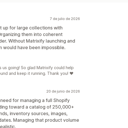
7 de julio de 2026
t up for large collections with
Organizing them into coherent
der. Without Matrixify launching and
 would have been impossible.
ps us going! So glad Matrixify could help
nd and keep it running. Thank you! ❤️
20 de junio de 2026
e need for managing a full Shopify
ilding toward a catalog of 250,000+
nds, inventory sources, images,
updates. Managing that product volume
alistic.