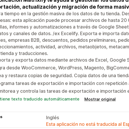
rtación, actualización y migración de forma masiv
a tiempo en la gestión masiva de los datos de tu tienda. 
sas: esta aplicación puede procesar archivos de hasta 20 
llas, informes y automatizaciones a través de Google Sheets
tos y canales de datos. /ex Excelify. Exporta e importa da
tes, empresas B2B, descuentos, pedidos preliminares, pedi
eccionamientos, actividad, archivos, metaobjetos, metaca
 tienda y traducciones.
orta y exporta datos mediante archivos de Excel, Google 
gra desde WooCommerce, WordPress, Magento, BigCommerc
a y restaura copias de seguridad. Copia datos de una tienda
grama tareas de exportación e importación con repetición 
itorea y controla las tareas de exportación e importación en 
tiene texto traducido automáticamente
Mostrar original
as
Inglés
Esta aplicación no está traducida al E