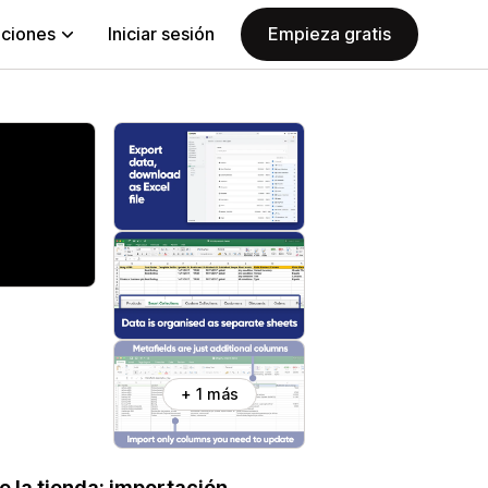
aciones
Iniciar sesión
Empieza gratis
+ 1 más
e la tienda: importación,