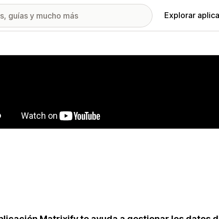
Explorar aplic
ía de imágenes destacadas
plicación Matrixify te ayuda a gestionar los datos d