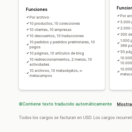
Funcio
Funciones
Por ar
Por archivo:
5.000 
10 productos, 10 colecciones
2.000 
10 clientes, 10 empresas
300 de
10 descuentos, 10 traducciones
1.000 
10 pedidos y pedidos preliminares, 10
366 p
pagos
50 pág
10 páginas, 10 artículos de blog
10.000
10 redireccionamientos, 2 menús, 10
10.000
actividades
10.000
10 archivos, 10 metaobjetos, ∞
metac
metacampos
Contiene texto traducido automáticamente
Mostrar
Todos los cargos se facturan en USD. Los cargos recurren