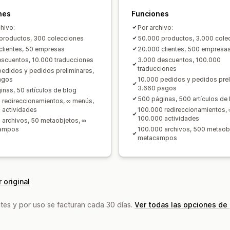
Productos
Cambio de plataforma
nes
Funciones
chivo:
Por archivo:
productos, 300 colecciones
50.000 productos, 3.000 cole
clientes, 50 empresas
20.000 clientes, 500 empresa
scuentos, 10.000 traducciones
3.000 descuentos, 100.000
traducciones
pedidos y pedidos preliminares,
agos
10.000 pedidos y pedidos prel
3.660 pagos
inas, 50 artículos de blog
500 páginas, 500 artículos de
 redireccionamientos, ∞ menús,
 actividades
100.000 redireccionamientos,
100.000 actividades
 archivos, 50 metaobjetos, ∞
ampos
100.000 archivos, 500 metaob
metacampos
 original
tes y por uso se facturan cada 30 días.
Ver todas las opciones de