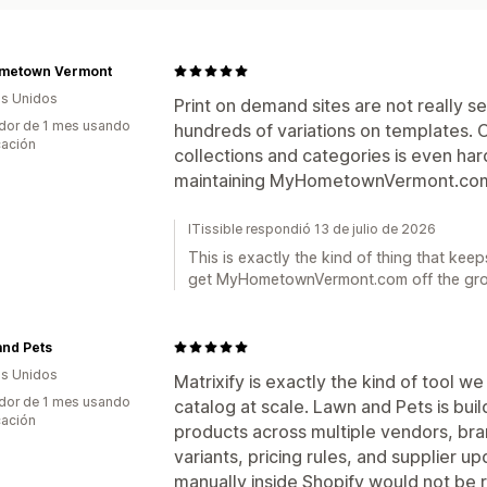
metown Vermont
s Unidos
Print on demand sites are not really se
dor de 1 mes usando
hundreds of variations on templates. 
cación
collections and categories is even har
maintaining MyHometownVermont.com
ITissible respondió 13 de julio de 2026
This is exactly the kind of thing that kee
get MyHometownVermont.com off the grou
and Pets
s Unidos
Matrixify is exactly the kind of tool w
dor de 1 mes usando
catalog at scale. Lawn and Pets is bu
cación
products across multiple vendors, bra
variants, pricing rules, and supplier 
manually inside Shopify would not be re