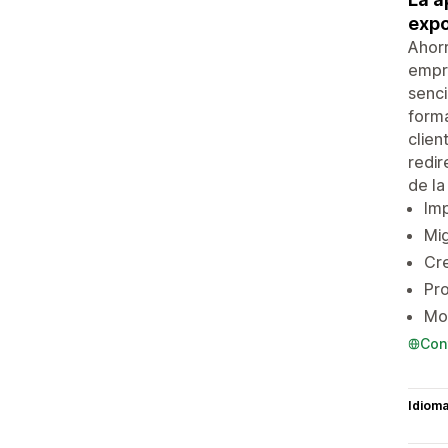
expo
Ahorr
empre
senci
forma
clien
redir
de la
Imp
Mi
Cre
Pro
Mon
Con
Idiom