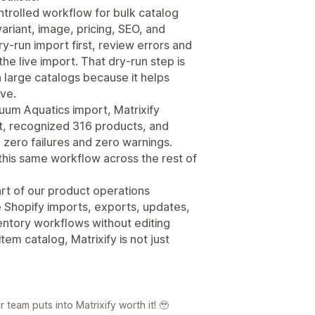
ntrolled workflow for bulk catalog
ariant, image, pricing, SEO, and
ry-run import first, review errors and
he live import. That dry-run step is
large catalogs because it helps
ve.
uum Aquatics import, Matrixify
t, recognized 316 products, and
 zero failures and zero warnings.
this same workflow across the rest of
art of our product operations
e Shopify imports, exports, updates,
ventory workflows without editing
em catalog, Matrixify is not just
team puts into Matrixify worth it! 🥹