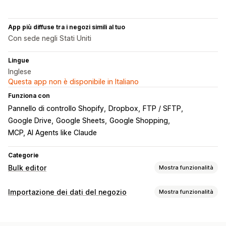
App più diffuse tra i negozi simili al tuo
Con sede negli Stati Uniti
Lingue
Inglese
Questa app non è disponibile in Italiano
Funziona con
Pannello di controllo Shopify
Dropbox
FTP / SFTP
Google Drive
Google Sheets
Google Shopping
MCP, AI Agents like Claude
Categorie
Bulk editor
Mostra funzionalità
Risorse modificabili
Importazione dei dati del negozio
Mostra funzionalità
Prodotti
Varianti
Ordini
Sconti
Immagini
Prezzi
Sincronizzazione dei dati
SKU e codici a barre
Tag
Descrizioni
Scorte
Metafield