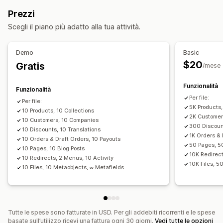
Aggiornamento automatico
Sincronizzazione delle scorte
Collezioni
Prezzi
Sincronizzazione degli ordini
Sincronizzazione dei prezzi
Azioni
Scegli il piano più adatto alla tua attività.
Sincronizzazione dei prodotti
Eliminazione in blocco
Aggiornamenti della SEO
Sincronizzazione programmata
Importazione ed esportazione di CSV
Migrazione dei dati
Demo
Basic
Migrazione dei dati
Sincronizzazione dei dati
Backup
Ricerca e filtri
$20
Gratis
/mese
Esportazione in blocco
Importazione in blocco
Attività programmate
Modifica in blocco
Esportazione programmata
Importazione programmata
Funzionalità
Funzionalità
FTP/SFTP
Crittografia
Per file:
Per file:
5K Products,
Supporto di file di grandi dimensioni
10 Products, 10 Collections
CSV
2K Customer
10 Customers, 10 Companies
Aggiornamenti in blocco
Collezioni
Clienti
Sconti
Scorte
300 Discount
10 Discounts, 10 Translations
1K Orders & 
Metafield
Ordini
Prodotti
Cambio di piattaforma
10 Orders & Draft Orders, 10 Payouts
50 Pages, 5
10 Pages, 10 Blog Posts
10K Redirect
10 Redirects, 2 Menus, 10 Activity
10K Files, 5
10 Files, 10 Metaobjects, ∞ Metafields
Tutte le spese sono fatturate in USD. Per gli addebiti ricorrenti e le spese
basate sull’utilizzo ricevi una fattura ogni 30 giorni.
Vedi tutte le opzioni