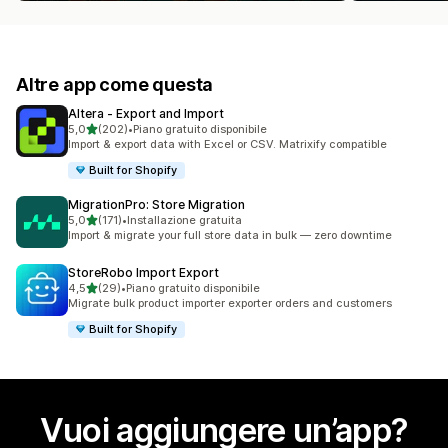
Altre app come questa
Altera ‑ Export and Import
stelle su 5
5,0
(202)
•
Piano gratuito disponibile
202 recensioni totali
Import & export data with Excel or CSV. Matrixify compatible
Built for Shopify
MigrationPro: Store Migration
stelle su 5
5,0
(171)
•
Installazione gratuita
171 recensioni totali
Import & migrate your full store data in bulk — zero downtime
StoreRobo Import Export
stelle su 5
4,5
(29)
•
Piano gratuito disponibile
29 recensioni totali
Migrate bulk product importer exporter orders and customers
Built for Shopify
Vuoi aggiungere un’app?