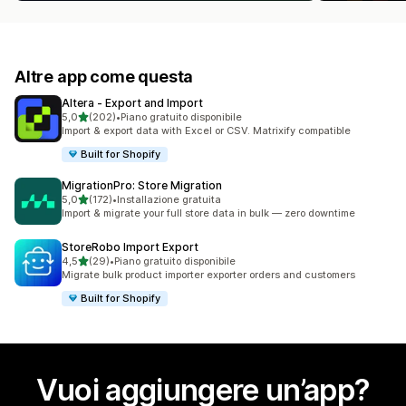
Altre app come questa
Altera ‑ Export and Import
stelle su 5
5,0
(202)
•
Piano gratuito disponibile
202 recensioni totali
Import & export data with Excel or CSV. Matrixify compatible
Built for Shopify
MigrationPro: Store Migration
stelle su 5
5,0
(172)
•
Installazione gratuita
172 recensioni totali
Import & migrate your full store data in bulk — zero downtime
StoreRobo Import Export
stelle su 5
4,5
(29)
•
Piano gratuito disponibile
29 recensioni totali
Migrate bulk product importer exporter orders and customers
Built for Shopify
Vuoi aggiungere un’app?