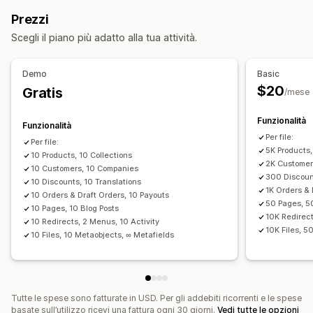
Aggiornamento automatico
Sincronizzazione delle scorte
Collezioni
Prezzi
Sincronizzazione degli ordini
Sincronizzazione dei prezzi
Azioni
Scegli il piano più adatto alla tua attività.
Sincronizzazione dei prodotti
Eliminazione in blocco
Aggiornamenti della SEO
Sincronizzazione programmata
Importazione ed esportazione di CSV
Migrazione dei dati
Demo
Basic
Migrazione dei dati
Sincronizzazione dei dati
Backup
Ricerca e filtri
$20
Gratis
/mese
Esportazione in blocco
Importazione in blocco
Attività programmate
Modifica in blocco
Esportazione programmata
Importazione programmata
Funzionalità
Funzionalità
FTP/SFTP
Crittografia
Per file:
Per file:
5K Products,
Supporto di file di grandi dimensioni
10 Products, 10 Collections
CSV
2K Customer
10 Customers, 10 Companies
Aggiornamenti in blocco
Collezioni
Clienti
Sconti
Scorte
300 Discount
10 Discounts, 10 Translations
1K Orders & 
Metafield
Ordini
Prodotti
Cambio di piattaforma
10 Orders & Draft Orders, 10 Payouts
50 Pages, 5
10 Pages, 10 Blog Posts
10K Redirect
10 Redirects, 2 Menus, 10 Activity
10K Files, 5
10 Files, 10 Metaobjects, ∞ Metafields
Tutte le spese sono fatturate in USD. Per gli addebiti ricorrenti e le spese
basate sull’utilizzo ricevi una fattura ogni 30 giorni.
Vedi tutte le opzioni