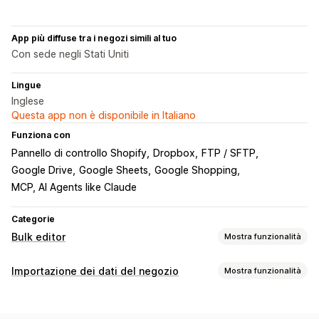
App più diffuse tra i negozi simili al tuo
Con sede negli Stati Uniti
Lingue
Inglese
Questa app non è disponibile in Italiano
Funziona con
Pannello di controllo Shopify
Dropbox
FTP / SFTP
Google Drive
Google Sheets
Google Shopping
MCP, AI Agents like Claude
Categorie
Bulk editor
Mostra funzionalità
Risorse modificabili
Importazione dei dati del negozio
Mostra funzionalità
Prodotti
Varianti
Ordini
Sconti
Immagini
Prezzi
Sincronizzazione dei dati
SKU e codici a barre
Tag
Descrizioni
Scorte
Metafield