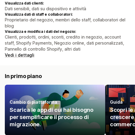
Visualizza dati clienti:
Dati sensibili, dati su dispositivo e attività
Visualizza dati di staff e collaboratori:
Proprietario del negozio, membri dello staff, collaboratori del
blog
Visualizza e modifica i dati del negozio:
Clienti, prodotti, ordini, sconti, credito in negozio, account
staff, Shopify Payments, Negozio online, dati personalizzati,
Pannello di controllo Shopify, altri dati
Vedi i dettagli
In primo piano
Cambio di piattaforma
Guida
Scarica le app di cui hai bisogno
Scopri le 
per semplificare il processo di
crescere l
migrazione.
commerci