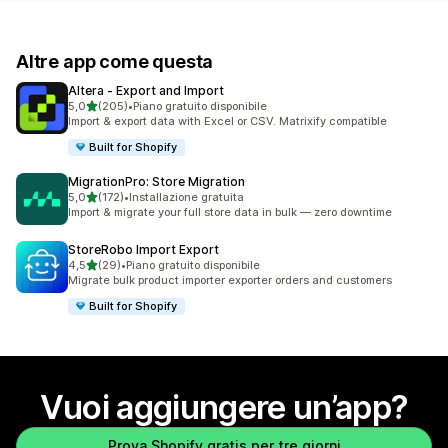
Altre app come questa
Altera ‑ Export and Import
stelle su 5
5,0
(205)
•
Piano gratuito disponibile
205 recensioni totali
Import & export data with Excel or CSV. Matrixify compatible
Built for Shopify
MigrationPro: Store Migration
stelle su 5
5,0
(172)
•
Installazione gratuita
172 recensioni totali
Import & migrate your full store data in bulk — zero downtime
StoreRobo Import Export
stelle su 5
4,5
(29)
•
Piano gratuito disponibile
29 recensioni totali
Migrate bulk product importer exporter orders and customers
Built for Shopify
Vuoi aggiungere un’app?
Prova Shopify gratis per tre giorni