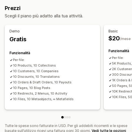
Aggiornamento automatico
Sincronizzazione delle scorte
Collezioni
Prezzi
Sincronizzazione degli ordini
Sincronizzazione dei prezzi
Azioni
Scegli il piano più adatto alla tua attività.
Sincronizzazione dei prodotti
Eliminazione in blocco
Aggiornamenti della SEO
Sincronizzazione programmata
Importazione ed esportazione di CSV
Migrazione dei dati
Demo
Basic
Migrazione dei dati
Sincronizzazione dei dati
Backup
Ricerca e filtri
$20
Gratis
/mese
Esportazione in blocco
Importazione in blocco
Attività programmate
Modifica in blocco
Esportazione programmata
Importazione programmata
Funzionalità
Funzionalità
FTP/SFTP
Crittografia
Per file:
Per file:
5K Products,
Supporto di file di grandi dimensioni
10 Products, 10 Collections
CSV
2K Customer
10 Customers, 10 Companies
Aggiornamenti in blocco
Collezioni
Clienti
Sconti
Scorte
300 Discount
10 Discounts, 10 Translations
1K Orders & 
Metafield
Ordini
Prodotti
Cambio di piattaforma
10 Orders & Draft Orders, 10 Payouts
50 Pages, 5
10 Pages, 10 Blog Posts
10K Redirect
10 Redirects, 2 Menus, 10 Activity
10K Files, 5
10 Files, 10 Metaobjects, ∞ Metafields
Tutte le spese sono fatturate in USD. Per gli addebiti ricorrenti e le spese
basate sull’utilizzo ricevi una fattura ogni 30 giorni.
Vedi tutte le opzioni