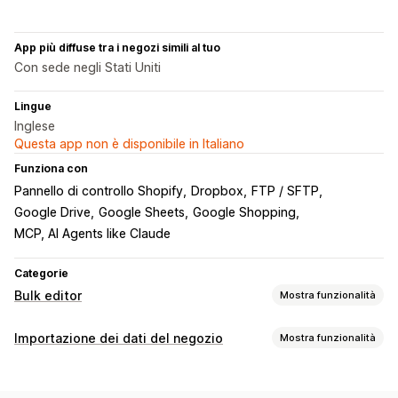
App più diffuse tra i negozi simili al tuo
Con sede negli Stati Uniti
Lingue
Inglese
Questa app non è disponibile in Italiano
Funziona con
Pannello di controllo Shopify
Dropbox
FTP / SFTP
Google Drive
Google Sheets
Google Shopping
MCP, AI Agents like Claude
Categorie
Bulk editor
Mostra funzionalità
Risorse modificabili
Importazione dei dati del negozio
Mostra funzionalità
Prodotti
Varianti
Ordini
Sconti
Immagini
Prezzi
Sincronizzazione dei dati
SKU e codici a barre
Tag
Descrizioni
Scorte
Metafield