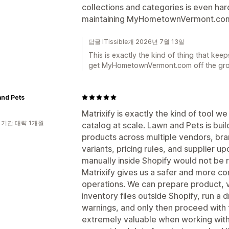
collections and categories is even har
maintaining MyHometownVermont.com
답글 ITissible개 2026년 7월 13일
This is exactly the kind of thing that kee
get MyHometownVermont.com off the grou
and Pets
Matrixify is exactly the kind of tool w
 기간 대략 1개월
catalog at scale. Lawn and Pets is bu
products across multiple vendors, bra
variants, pricing rules, and supplier 
manually inside Shopify would not be re
Matrixify gives us a safer and more co
operations. We can prepare product, v
inventory files outside Shopify, run a d
warnings, and only then proceed with t
extremely valuable when working with 