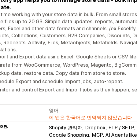
ate.
time working with your store data in bulk. From small stores 
e files up to 20 GB. Simple data updates, reports, automat
rs, Excel and other data formats and channels. /ex Excelify.
cts, Collections, Customers, B2B Companies, Discounts, Dr
, Redirects, Activity, Files, Metaobjects, Metafields, Navig
lations.
ort and Export data using Excel, Google Sheets or CSV file
grate from WooCommerce, WordPress, Magento, BigCommer
kup data, restore data. Copy data from store to store.
edule Export and schedule Import jobs, auto-repeat.
itor and control Export and Import jobs as they happen, see
영어
이 앱은 한국어로 번역되지 않았습니다
호환:
Shopify 관리자
Dropbox
FTP / SFTP
Google Shopping
MCP, AI Agents lik