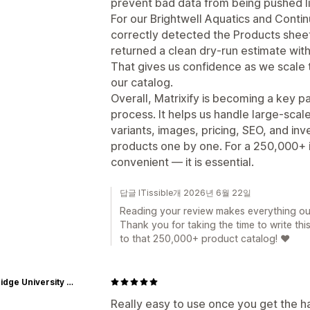
prevent bad data from being pushed li
For our Brightwell Aquatics and Contin
correctly detected the Products shee
returned a clean dry-run estimate with
That gives us confidence as we scale 
our catalog.
Overall, Matrixify is becoming a key p
process. It helps us handle large-scal
variants, images, pricing, SEO, and in
products one by one. For a 250,000+ it
convenient — it is essential.
답글 ITissible개 2026년 6월 22일
Reading your review makes everything our 
Thank you for taking the time to write thi
to that 250,000+ product catalog! ❤️
Cambridge University Press Bookshop
Really easy to use once you get the h