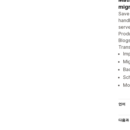
migr
Save 
handl
serve
Produ
Blogs
Trans
Imp
Mi
Bac
Sch
Mon
언어
다음과 