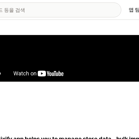
앱 
 이미지 갤러리
ixify app helps you to manage store data - bulk im