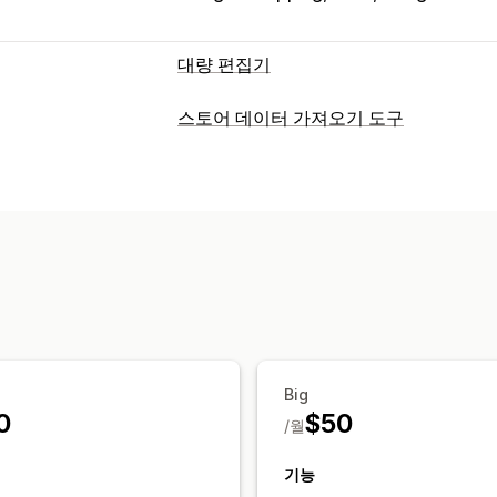
대량 편집기
편집 가능한 자원
스토어 데이터 가져오기 도구
제품
이형 상품
주문
할인
이미지
가
데이터 동기화
태그
설명
재고
메타 필드
컬렉션
자동 업데이트
재고 동기화
주문 동기화
조치
예약된 동기화
대량 삭제
SEO 업데이트
CSV 가져오
데이터 마이그레이션
데이터 동기화
백업
검색 및 필터링
예
대량 내보내기
대량 가져오기
예약된 
암호화
대용량 파일 지원
CSV
대량 
메타 필드
주문
제품
플랫폼 변경
Big
0
$50
/월
기능