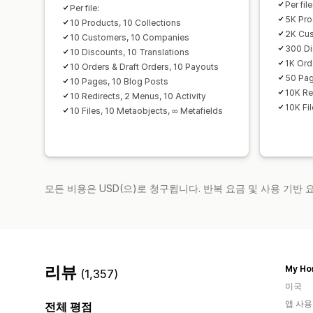
Per file
Per file:
5K Pro
10 Products, 10 Collections
2K Cu
10 Customers, 10 Companies
300 Di
10 Discounts, 10 Translations
1K Ord
10 Orders & Draft Orders, 10 Payouts
50 Pag
10 Pages, 10 Blog Posts
10K Re
10 Redirects, 2 Menus, 10 Activity
10K Fi
10 Files, 10 Metaobjects, ∞ Metafields
모든 비용은 USD(으)로 청구됩니다. 반복 요금 및 사용 기반
리뷰
My Ho
(1,357)
미국
앱 사용
전체 평점