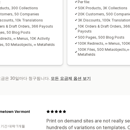
:
Per file:
ducts, 300 Collections
50K Products, 3K Collections
stomers, 50 Companies
20K Customers, 500 Compani
scounts, 10k Translations
3K Discounts, 100k Translatio
ers & Draft Orders, 366 Payouts
10K Orders & Draft Orders, 36
Payouts
es, 50 Blog Posts
500 Pages, 500 Blog Posts
directs, ∞ Menus, 10K Activity
100K Redirects, ∞ Menus, 100K 
les, 50 Metaobjects, ∞ Metafields
100K Files, 500 Metaobjects,∞
Metafields
 요금은 30일마다 청구됩니다.
모든 요금제 옵션 보기
metown Vermont
Print on demand sites are not really se
 기간 대략 1개월
hundreds of variations on templates. 