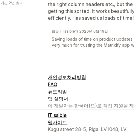
 기간 2년 초과
the right column headers etc., but the 
getting this sorted. It works beautiful
efficiently. Has saved us loads of time!
답글 ITissible개 2026년 6월 19일
Saving loads of time on product updates i
very much for trusting the Matrixify app w
개인정보처리방침
FAQ
튜토리얼
앱 설명서
이 개발자는 한국어(으)로 직접 지원을 
ITissible
웹사이트
Kugu street 28-5, Riga, LV1048, LV