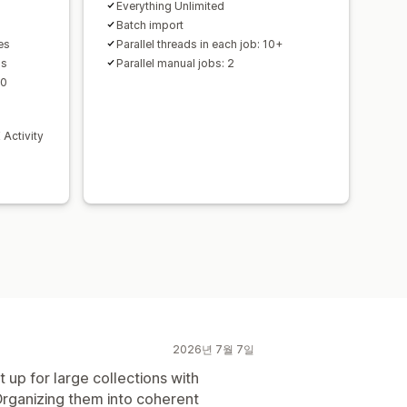
Everything Unlimited
Batch import
es
Parallel threads in each job: 10+
ns
Parallel manual jobs: 2
60
Activity
2026년 7월 7일
t up for large collections with
Organizing them into coherent