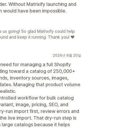
der. Without Matrixify launching and
 would have been impossible.
ps us going! So glad Matrixify could help
nd and keep it running. Thank you! ❤️
2026년 6월 20일
e need for managing a full Shopify
ilding toward a catalog of 250,000+
nds, inventory sources, images,
updates. Managing that product volume
alistic.
ntrolled workflow for bulk catalog
ariant, image, pricing, SEO, and
ry-run import first, review errors and
he live import. That dry-run step is
large catalogs because it helps