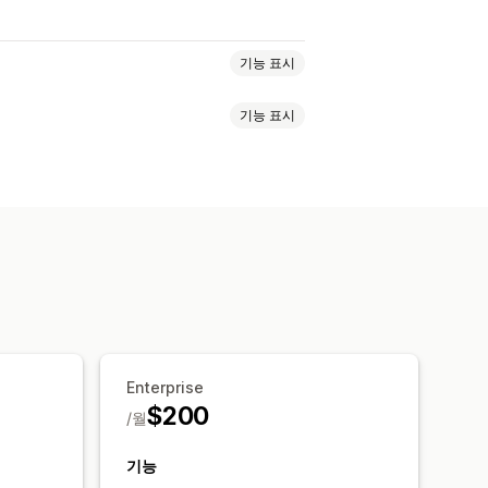
기능 표시
기능 표시
격
SKU(재고 관리 코드) 및 바코드
가격 동기화
제품 동기화
기 및 내보내기
데이터 마이그레이션
약된 작업
대량 편집
내보내기
예약된 가져오기
FTP/SFTP
업데이트
컬렉션
고객
할인
재고
Enterprise
$200
/월
기능