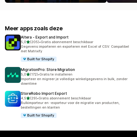
Meer apps zoals deze
Altera ‑ Export and Import
van 5 sterren
5,0
(205)
•
Gratis abonnement beschikbaar
205 recensies in totaal
Gegevens importeren en exporteren met Excel of CSV. Compatibel
met Matrixify
Built for Shopify
MigrationPro: Store Migration
van 5 sterren
5,0
(172)
•
Gratis te installeren
172 recensies in totaal
Importeer en migreer je volledige winkelgegevens in bulk, zonder
downtime
StoreRobo Import Export
van 5 sterren
4,5
(29)
•
Gratis abonnement beschikbaar
29 recensies in totaal
Bulkimporteur en -exporteur voor de migratie van producten,
bestellingen en klanten
Built for Shopify