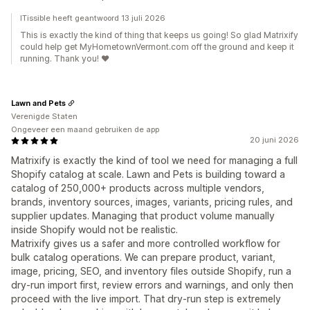
ITissible heeft geantwoord 13 juli 2026
This is exactly the kind of thing that keeps us going! So glad Matrixify
could help get MyHometownVermont.com off the ground and keep it
running. Thank you! ❤️
Lawn and Pets
Verenigde Staten
Ongeveer een maand gebruiken de app
20 juni 2026
Matrixify is exactly the kind of tool we need for managing a full
Shopify catalog at scale. Lawn and Pets is building toward a
catalog of 250,000+ products across multiple vendors,
brands, inventory sources, images, variants, pricing rules, and
supplier updates. Managing that product volume manually
inside Shopify would not be realistic.
Matrixify gives us a safer and more controlled workflow for
bulk catalog operations. We can prepare product, variant,
image, pricing, SEO, and inventory files outside Shopify, run a
dry-run import first, review errors and warnings, and only then
proceed with the live import. That dry-run step is extremely