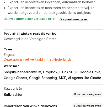
Export- en importtaken inplannen, automatisch herhalen.
Export- en importtaken monitoren en beheren terwijl ze
worden uitgevoerd en de taakgeschiedenis bekijken.
Bevat automatisch vertaalde tekst
Origineel weergeven
Populair bij winkels zoals die van jou
Gevestigd in de Verenigde Staten
Talen
Engels
Deze app is niet vertaald in het Nederlands
Werkt met
Shopify-beheercentrum
Dropbox
FTP / SFTP
Google Drive
Google Sheets
Google Shopping
MCP, AI Agents like Claude
Categorieën
Bulk-editor
Functies weergeven
Bewerkbare bronnen
Importeren van winkelgegevens
Functies weergeven