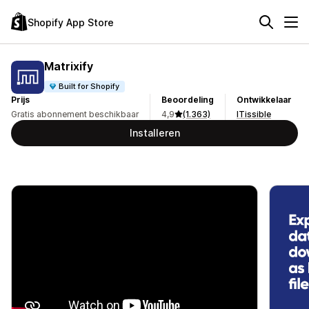
Shopify App Store
Matrixify
Built for Shopify
Prijs
Beoordeling
Ontwikkelaar
Gratis abonnement beschikbaar
4,9
(1.363)
ITissible
Installeren