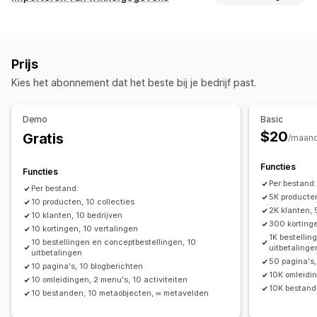
Producten
Varianten
Bestellingen
Kortingen
Gegevenssynchronisatie
Afbeeldingen
Prijzen
SKU's en barcodes
Tags
Automatische updates
Voorraadsynchronisatie
Beschrijvingen
Voorraad
Metavelden
Collecties
Prijs
Synchronisatie van bestellingen
Synchronisatie van prijzen
Acties
Kies het abonnement dat het beste bij je bedrijf past.
Productsynchronisatie
Geplande synchronisatie
Verwijderen in bulk
SEO-updates
Gegevensmigratie
Importeren en exporteren van CSV
Gegevensmigratie
Demo
Basic
Bulkexport
Bulkimport
Geplande export
Gegevenssynchronisatie
Back-up
Zoeken en filteren
$20
Gratis
/maan
Geplande import
FTP/SFTP
Versleuteling
Geplande taken
Bulkbewerkingen
Ondersteuning van grote bestanden
CSV
Bulkupdates
Functies
Functies
Collecties
Klanten
Kortingen
Voorraad
Metavelden
Per bestand:
Per bestand:
5K producten
Bestellingen
10 producten, 10 collecties
Producten
Replatform
2K klanten, 
10 klanten, 10 bedrijven
300 kortinge
10 kortingen, 10 vertalingen
1K bestelli
10 bestellingen en conceptbestellingen, 10
uitbetalinge
uitbetalingen
50 pagina's,
10 pagina's, 10 blogberichten
10K omleidin
10 omleidingen, 2 menu's, 10 activiteiten
10K bestand
10 bestanden, 10 metaobjecten, ∞ metavelden