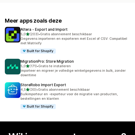
Meer apps zoals deze
Altera ‑ Export and Import
van 5 sterren
5,0
(203)
•
Gratis abonnement beschikbaar
203 recensies in totaal
Gegevens importeren en exporteren met Excel of CSV. Compatibel
met Matrixify
Built for Shopify
MigrationPro: Store Migration
van 5 sterren
5,0
(171)
•
Gratis te installeren
171 recensies in totaal
Importeer en migreer je volledige winkelgegevens in bulk, zonder
downtime
StoreRobo Import Export
van 5 sterren
4,5
(30)
•
Gratis abonnement beschikbaar
30 recensies in totaal
Bulkimporteur en -exporteur voor de migratie van producten,
bestellingen en klanten
Built for Shopify