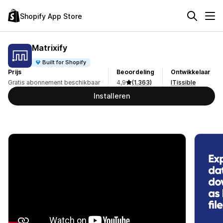
Shopify App Store
Matrixify
Built for Shopify
Prijs
Beoordeling
Ontwikkelaar
Gratis abonnement beschikbaar
4,9
(1.363)
ITissible
Installeren