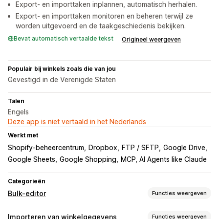
Export- en importtaken inplannen, automatisch herhalen.
Export- en importtaken monitoren en beheren terwijl ze
worden uitgevoerd en de taakgeschiedenis bekijken.
Bevat automatisch vertaalde tekst
Origineel weergeven
Populair bij winkels zoals die van jou
Gevestigd in de Verenigde Staten
Talen
Engels
Deze app is niet vertaald in het Nederlands
Werkt met
Shopify-beheercentrum
Dropbox
FTP / SFTP
Google Drive
Google Sheets
Google Shopping
MCP, AI Agents like Claude
Categorieën
Bulk-editor
Functies weergeven
Bewerkbare bronnen
Importeren van winkelgegevens
Functies weergeven