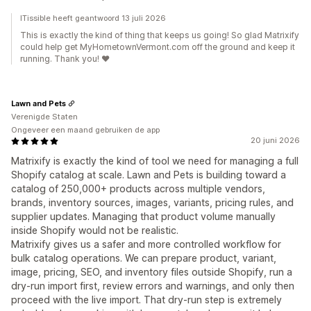
ITissible heeft geantwoord 13 juli 2026
This is exactly the kind of thing that keeps us going! So glad Matrixify
could help get MyHometownVermont.com off the ground and keep it
running. Thank you! ❤️
Lawn and Pets
Verenigde Staten
Ongeveer een maand gebruiken de app
20 juni 2026
Matrixify is exactly the kind of tool we need for managing a full
Shopify catalog at scale. Lawn and Pets is building toward a
catalog of 250,000+ products across multiple vendors,
brands, inventory sources, images, variants, pricing rules, and
supplier updates. Managing that product volume manually
inside Shopify would not be realistic.
Matrixify gives us a safer and more controlled workflow for
bulk catalog operations. We can prepare product, variant,
image, pricing, SEO, and inventory files outside Shopify, run a
dry-run import first, review errors and warnings, and only then
proceed with the live import. That dry-run step is extremely