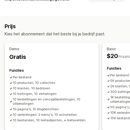
Producten
Varianten
Bestellingen
Kortingen
Gegevenssynchronisatie
Afbeeldingen
Prijzen
SKU's en barcodes
Tags
Automatische updates
Voorraadsynchronisatie
Beschrijvingen
Voorraad
Metavelden
Collecties
Prijs
Synchronisatie van bestellingen
Synchronisatie van prijzen
Acties
Kies het abonnement dat het beste bij je bedrijf past.
Productsynchronisatie
Geplande synchronisatie
Verwijderen in bulk
SEO-updates
Gegevensmigratie
Importeren en exporteren van CSV
Gegevensmigratie
Demo
Basic
Bulkexport
Bulkimport
Geplande export
Gegevenssynchronisatie
Back-up
Zoeken en filteren
$20
Gratis
/maan
Geplande import
FTP/SFTP
Versleuteling
Geplande taken
Bulkbewerkingen
Ondersteuning van grote bestanden
CSV
Bulkupdates
Functies
Functies
Collecties
Klanten
Kortingen
Voorraad
Metavelden
Per bestand:
Per bestand:
5K producten
Bestellingen
10 producten, 10 collecties
Producten
Replatform
2K klanten, 
10 klanten, 10 bedrijven
300 kortinge
10 kortingen, 10 vertalingen
1K bestelli
10 bestellingen en conceptbestellingen, 10
uitbetalinge
uitbetalingen
50 pagina's,
10 pagina's, 10 blogberichten
10K omleidin
10 omleidingen, 2 menu's, 10 activiteiten
10K bestand
10 bestanden, 10 metaobjecten, ∞ metavelden