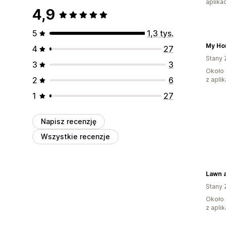
aplikac
4,9
5
1,3 tys.
My Ho
4
27
Stany 
3
3
Około 
2
6
z aplik
1
27
Napisz recenzję
Wszystkie recenzje
Lawn 
Stany 
Około 
z aplik