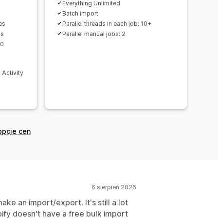
Everything Unlimited
Batch import
es
Parallel threads in each job: 10+
ns
Parallel manual jobs: 2
60
Activity
opcje cen
6 sierpień 2026
ke an import/export. It's still a lot
ify doesn't have a free bulk import