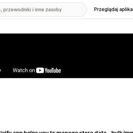
Przeglądaj aplika
nione obrazy w galerii
ixify app helps you to manage store data - bulk im