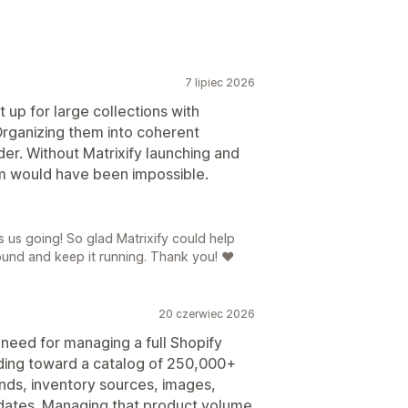
7 lipiec 2026
t up for large collections with
Organizing them into coherent
der. Without Matrixify launching and
 would have been impossible.
ps us going! So glad Matrixify could help
nd and keep it running. Thank you! ❤️
20 czerwiec 2026
e need for managing a full Shopify
ilding toward a catalog of 250,000+
nds, inventory sources, images,
updates. Managing that product volume