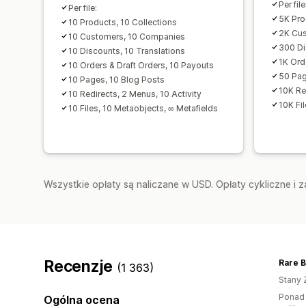
Per file
Per file:
5K Pro
10 Products, 10 Collections
2K Cu
10 Customers, 10 Companies
300 Di
10 Discounts, 10 Translations
1K Ord
10 Orders & Draft Orders, 10 Payouts
50 Pag
10 Pages, 10 Blog Posts
10K Re
10 Redirects, 2 Menus, 10 Activity
10K Fi
10 Files, 10 Metaobjects, ∞ Metafields
Wszystkie opłaty są naliczane w USD. Opłaty cykliczne i 
Recenzje
(1 363)
Stany 
Ponad 
Ogólna ocena