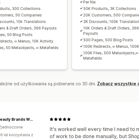
:
Per file:
ducts, 300 Collections
50K Products, 3K Collections
stomers, 50 Companies
20K Customers, 500 Compani
scounts, 10k Translations
3K Discounts, 100k Translatio
ers & Draft Orders, 366 Payouts
10K Orders & Draft Orders, 36
Payouts
es, 50 Blog Posts
500 Pages, 500 Blog Posts
directs, ∞ Menus, 10K Activity
100K Redirects, ∞ Menus, 100K 
les, 50 Metaobjects, ∞ Metafields
100K Files, 500 Metaobjects,∞
Metafields
zależne od użytkowania są pobierane co 30 dni.
Zobacz wszystkie 
Rare Beauty Brands Wholesale
Zjednoczone
It's worked well every time I need to ma
6 lat korzystania z
of work to be done manually, but Shop