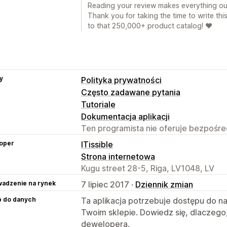
Reading your review makes everything our 
Thank you for taking the time to write thi
to that 250,000+ product catalog! ❤️
y
Polityka prywatności
Często zadawane pytania
Tutoriale
Dokumentacja aplikacji
Ten programista nie oferuje bezpośred
oper
ITissible
Strona internetowa
Kugu street 28-5, Riga, LV1048, LV
adzenie na rynek
7 lipiec 2017 ·
Dziennik zmian
p do danych
Ta aplikacja potrzebuje dostępu do n
Twoim sklepie. Dowiedz się, dlaczego
dewelopera.