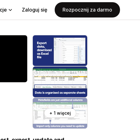
cje
Zaloguj się
Rozpocznij za darmo
+ 1 więcej
port, export, update and