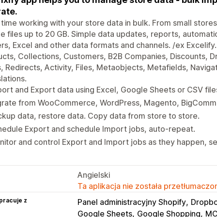
ate.
time working with your store data in bulk. From small stores 
e files up to 20 GB. Simple data updates, reports, automat
rs, Excel and other data formats and channels. /ex Excelify.
cts, Collections, Customers, B2B Companies, Discounts, Dr
, Redirects, Activity, Files, Metaobjects, Metafields, Navig
lations.
ort and Export data using Excel, Google Sheets or CSV file
grate from WooCommerce, WordPress, Magento, BigCommer
kup data, restore data. Copy data from store to store.
edule Export and schedule Import jobs, auto-repeat.
itor and control Export and Import jobs as they happen, see
Angielski
Ta aplikacja nie została przetłumaczon
pracuje z
Panel administracyjny Shopify
Dropb
Google Sheets
Google Shopping
MCP