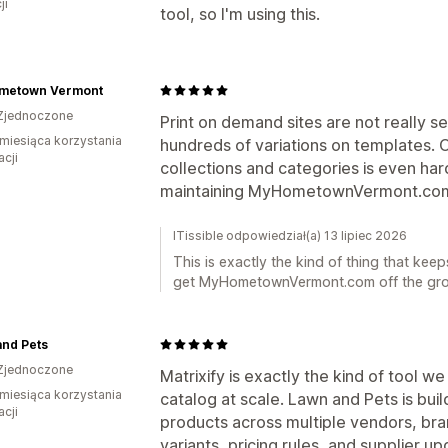
ji
tool, so I'm using this.
metown Vermont
Zjednoczone
Print on demand sites are not really se
miesiąca korzystania
hundreds of variations on templates. 
acji
collections and categories is even har
maintaining MyHometownVermont.com
ITissible odpowiedział(a) 13 lipiec 2026
This is exactly the kind of thing that kee
get MyHometownVermont.com off the grou
and Pets
Zjednoczone
Matrixify is exactly the kind of tool w
miesiąca korzystania
catalog at scale. Lawn and Pets is bu
acji
products across multiple vendors, bra
variants, pricing rules, and supplier 