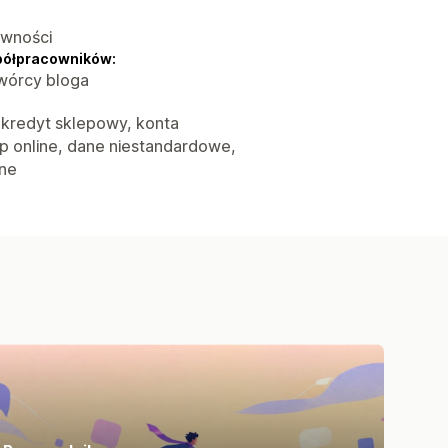
ywności
półpracowników:
twórcy bloga
, kredyt sklepowy, konta
p online, dane niestandardowe,
ane