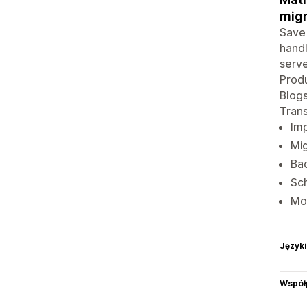
migr
Save 
handl
serve
Produ
Blogs
Trans
Imp
Mi
Bac
Sch
Mon
Języki
Współ