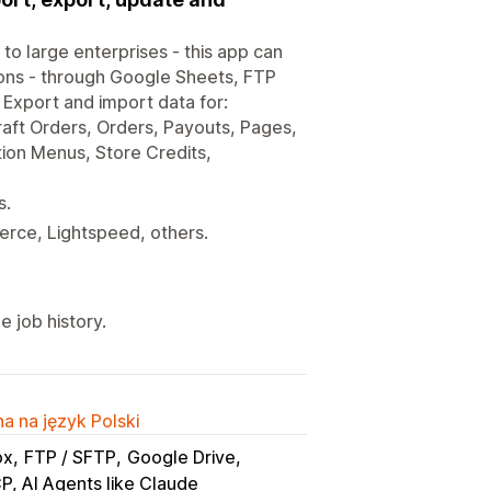
to large enterprises - this app can
ions - through Google Sheets, FTP
 Export and import data for:
aft Orders, Orders, Payouts, Pages,
ation Menus, Store Credits,
s.
ce, Lightspeed, others.
 job history.
a na język Polski
ox
FTP / SFTP
Google Drive
, AI Agents like Claude