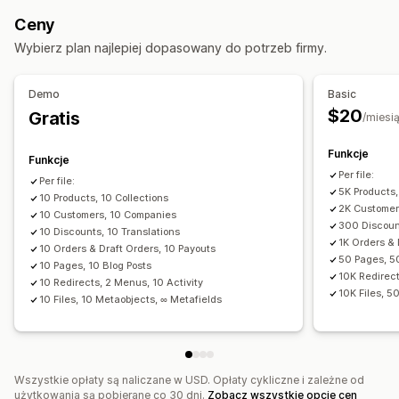
Automatyczne aktualizacje
Synchronizacja zapasów
Kolekcje
Ceny
Synchronizacja zamówień
Synchronizacja cen
Działania
Wybierz plan najlepiej dopasowany do potrzeb firmy.
Synchronizacja produktu
Zaplanowana synchronizacja
Usuwanie zbiorcze
Uaktualnienia SEO
Migracja danych
Import i eksport plików CSV
Migracja danych
Demo
Basic
Eksport zbiorczy
Import zbiorczy
Zaplanowany eksport
Synchronizacja danych
Kopia zapasowa
$20
Gratis
/miesi
Zaplanowany import
FTP/SFTP
Szyfrowanie
Wyszukiwanie i filtrowanie
Zaplanowane zadania
Obsługa dużych plików
CSV
Aktualizacje zbiorcze
Funkcje
Edycja zbiorcza
Funkcje
Kolekcje
Klienci
Rabaty
Zapasy
Metapola
Zamówienia
Per file:
Per file:
5K Products,
Produkty
10 Products, 10 Collections
Zmień platformę
2K Customer
10 Customers, 10 Companies
300 Discount
10 Discounts, 10 Translations
1K Orders & 
10 Orders & Draft Orders, 10 Payouts
50 Pages, 5
10 Pages, 10 Blog Posts
10K Redirect
10 Redirects, 2 Menus, 10 Activity
10K Files, 5
10 Files, 10 Metaobjects, ∞ Metafields
Wszystkie opłaty są naliczane w USD. Opłaty cykliczne i zależne od
użytkowania są pobierane co 30 dni.
Zobacz wszystkie opcje cen