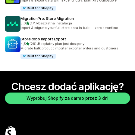
Import & export data with Excel or CSV. Matrixify compatible
Built for Shopify
MigrationPro: Store Migration
na 5 gwiazdek
5,0
(171)
•
Bezpłatna instalacja
Łączna liczba recenzji: 171
Import & migrate your full store data in bulk — zero downtime
StoreRobo Import Export
na 5 gwiazdek
4,5
(29)
•
Bezpłatny plan jest dostępny
Łączna liczba recenzji: 29
Migrate bulk product importer exporter orders and customers
Built for Shopify
Chcesz dodać aplikację?
Wypróbuj Shopify za darmo przez 3 dni