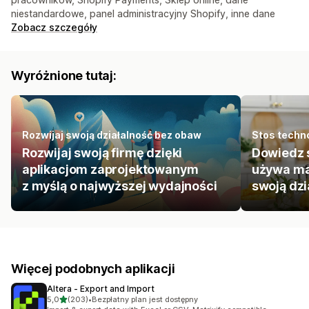
niestandardowe, panel administracyjny Shopify, inne dane
Zobacz szczegóły
Wyróżnione tutaj:
Rozwijaj swoją działalność bez obaw
Stos techn
Rozwijaj swoją firmę dzięki
Dowiedz s
aplikacjom zaprojektowanym
używa ma
z myślą o najwyższej wydajności
swoją dzi
Więcej podobnych aplikacji
Altera ‑ Export and Import
na 5 gwiazdek
5,0
(203)
•
Bezpłatny plan jest dostępny
Łączna liczba recenzji: 203