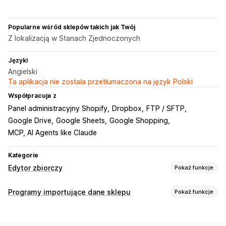
Popularne wśród sklepów takich jak Twój
Z lokalizacją w Stanach Zjednoczonych
Języki
Angielski
Ta aplikacja nie została przetłumaczona na język Polski
Współpracuje z
Panel administracyjny Shopify
Dropbox
FTP / SFTP
Google Drive
Google Sheets
Google Shopping
MCP, AI Agents like Claude
Kategorie
Edytor zbiorczy
Pokaż funkcje
Edytowalne zasoby
Programy importujące dane sklepu
Pokaż funkcje
Produkty
Warianty
Zamówienia
Rabaty
Obrazy
Ceny
Synchronizacja danych
SKU i kody kreskowe
Tagi
Opisy
Zapasy
Metapola