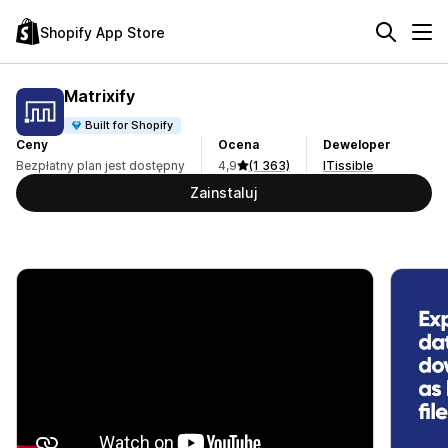
Shopify App Store
Matrixify
Built for Shopify
Ceny
Ocena
Deweloper
Bezpłatny plan jest dostępny
4,9
(1 363)
ITissible
Zainstaluj