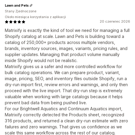
Lawn and Pets
Stany Zjednoczone
Około miesiąca korzystania z aplikacji
20 czerwiec 2026
Matrixify is exactly the kind of tool we need for managing a full
Shopify catalog at scale. Lawn and Pets is building toward a
catalog of 250,000+ products across multiple vendors,
brands, inventory sources, images, variants, pricing rules, and
supplier updates. Managing that product volume manually
inside Shopify would not be realistic.
Matrixify gives us a safer and more controlled workflow for
bulk catalog operations. We can prepare product, variant,
image, pricing, SEO, and inventory files outside Shopify, run a
dry-run import first, review errors and warnings, and only then
proceed with the live import. That dry-run step is extremely
valuable when working with large catalogs because it helps
prevent bad data from being pushed live.
For our Brightwell Aquatics and Continuum Aquatics import,
Matrixify correctly detected the Products sheet, recognized
316 products, and returned a clean dry-run estimate with zero
failures and zero warnings. That gives us confidence as we
scale this same workflow across the rest of our catalog.