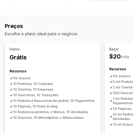
Produtos
Variantes
Pedidos
Descontos
Imagens
Sincronização de dados
Preços
SKU e código de barras
Tags
Descrições
Atualização automática
Sincronização de estoque
Estoque
Metacampos
Coleções
Preços
Sincronização de pedidos
Sincronização de preços
Ações
Escolha o plano ideal para o negócio.
Sincronização de produtos
Sincronização programada
Exclusão em massa
Atualizações de SEO
Migração de dados
Importação e exportação de CSV
Migração de dados
Demo
Basic
Exportação em massa
Importação em massa
Sincronização de dados
Backup
Pesquisar e filtrar
$20
Grátis
/mês
Exportação programada
Importação programada
Tarefas programadas
Edição em massa
FTP/SFTP
Criptografia
Suporte para arquivos grandes
Recursos
Recursos
CSV
Atualizações em massa
Coleções
Clientes
Por arquivo:
Por arquivo:
5 mil Produt
Descontos
10 Produtos, 10 Coleções
Estoque
Metacampos
Pedidos
Produtos
2 mil Client
10 Clientes, 10 Empresas
Migrar de plataforma
300 Descont
10 Descontos, 10 Traduções
1 mil Pedid
10 Pedidos e Rascunhos de pedido, 10 Pagamentos
Pagamentos
10 Páginas, 10 Posts do blog
50 Páginas, 
10 Redirecionamentos, 2 Menus, 10 Atividades
10 mil Redir
10 Arquivos, 10 Metaobjetos, ∞ Metacampos
Atividades
10 mil Arqu