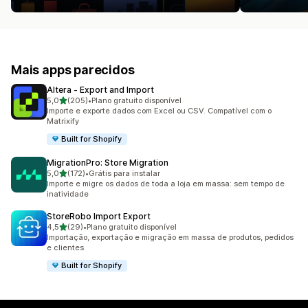
Mais apps parecidos
Altera ‑ Export and Import
de 5 estrelas
5,0
(205)
•
Plano gratuito disponível
205 avaliações ao todo
Importe e exporte dados com Excel ou CSV. Compatível com o
Matrixify
Built for Shopify
MigrationPro: Store Migration
de 5 estrelas
5,0
(172)
•
Grátis para instalar
172 avaliações ao todo
Importe e migre os dados de toda a loja em massa: sem tempo de
inatividade
StoreRobo Import Export
de 5 estrelas
4,5
(29)
•
Plano gratuito disponível
29 avaliações ao todo
Importação, exportação e migração em massa de produtos, pedidos
e clientes
Built for Shopify