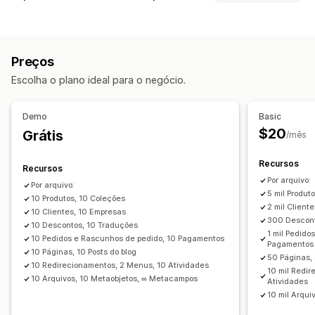
Produtos
Variantes
Pedidos
Descontos
Imagens
Sincronização de dados
Preços
SKU e código de barras
Tags
Descrições
Atualização automática
Sincronização de estoque
Estoque
Metacampos
Coleções
Preços
Sincronização de pedidos
Sincronização de preços
Ações
Escolha o plano ideal para o negócio.
Sincronização de produtos
Sincronização programada
Exclusão em massa
Atualizações de SEO
Migração de dados
Importação e exportação de CSV
Migração de dados
Demo
Basic
Exportação em massa
Importação em massa
Sincronização de dados
Backup
Pesquisar e filtrar
$20
Grátis
/mês
Exportação programada
Importação programada
Tarefas programadas
Edição em massa
FTP/SFTP
Criptografia
Suporte para arquivos grandes
Recursos
Recursos
CSV
Atualizações em massa
Coleções
Clientes
Por arquivo:
Por arquivo:
5 mil Produt
Descontos
10 Produtos, 10 Coleções
Estoque
Metacampos
Pedidos
Produtos
2 mil Client
10 Clientes, 10 Empresas
Migrar de plataforma
300 Descont
10 Descontos, 10 Traduções
1 mil Pedid
10 Pedidos e Rascunhos de pedido, 10 Pagamentos
Pagamentos
10 Páginas, 10 Posts do blog
50 Páginas, 
10 Redirecionamentos, 2 Menus, 10 Atividades
10 mil Redir
10 Arquivos, 10 Metaobjetos, ∞ Metacampos
Atividades
10 mil Arqu