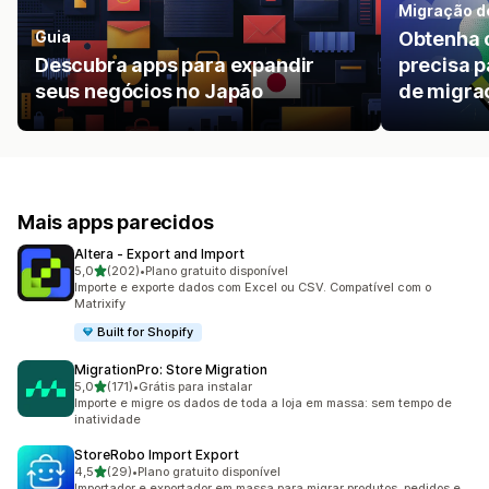
Migração d
Guia
Obtenha 
Descubra apps para expandir
precisa p
seus negócios no Japão
de migra
Mais apps parecidos
Altera ‑ Export and Import
de 5 estrelas
5,0
(202)
•
Plano gratuito disponível
202 avaliações ao todo
Importe e exporte dados com Excel ou CSV. Compatível com o
Matrixify
Built for Shopify
MigrationPro: Store Migration
de 5 estrelas
5,0
(171)
•
Grátis para instalar
171 avaliações ao todo
Importe e migre os dados de toda a loja em massa: sem tempo de
inatividade
StoreRobo Import Export
de 5 estrelas
4,5
(29)
•
Plano gratuito disponível
29 avaliações ao todo
Importador e exportador em massa para migrar produtos, pedidos e