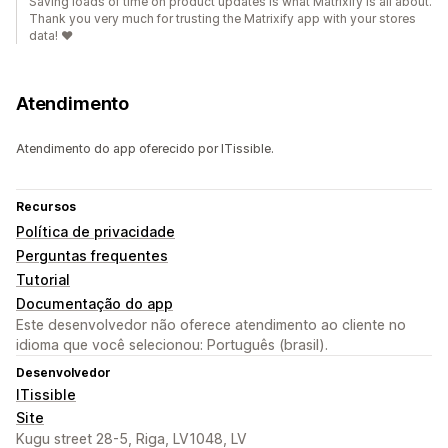
Saving loads of time on product updates is what Matrixify is all about.
Thank you very much for trusting the Matrixify app with your stores
data! ❤️
Atendimento
Atendimento do app oferecido por ITissible.
Recursos
Política de privacidade
Perguntas frequentes
Tutorial
Documentação do app
Este desenvolvedor não oferece atendimento ao cliente no
idioma que você selecionou: Português (brasil).
Desenvolvedor
ITissible
Site
Kugu street 28-5, Riga, LV1048, LV