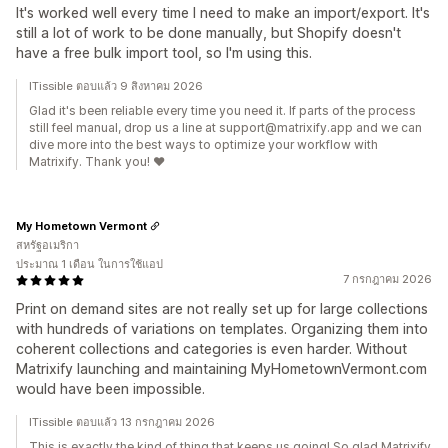
It's worked well every time I need to make an import/export. It's
still a lot of work to be done manually, but Shopify doesn't
have a free bulk import tool, so I'm using this.
ITissible ตอบแล้ว 9 สิงหาคม 2026
Glad it's been reliable every time you need it. If parts of the process
still feel manual, drop us a line at support@matrixify.app and we can
dive more into the best ways to optimize your workflow with
Matrixify. Thank you! ❤️
My Hometown Vermont
สหรัฐอเมริกา
ประมาณ 1 เดือน ในการใช้แอป
7 กรกฎาคม 2026
Print on demand sites are not really set up for large collections
with hundreds of variations on templates. Organizing them into
coherent collections and categories is even harder. Without
Matrixify launching and maintaining MyHometownVermont.com
would have been impossible.
ITissible ตอบแล้ว 13 กรกฎาคม 2026
This is exactly the kind of thing that keeps us going! So glad Matrixify