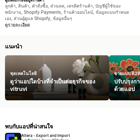
ดูและแก้ไขข้อมูลร้านค้า:
ลูกค้า, สินค้า, คำสั่งซื้อ, ส่วนลด, เครดิตร้านค้า, บัญชีผู้ใช้ของ
พนักงาน, Shopify Payments, ร้านค้าออนไลน์, ข้อมูลแบบกำหนด
เอง, ส่วนผู้ดูแล Shopify, ข้อมูลอื่นๆ
ดูรายละเอียด
แนะนำ
ชุดเทคโนโลยี
ขายแบบ B2
ดูว่าแอปใดบ้างที่จำเป็นต่อธุรกิจของ
ปรับปรุงก
vitruvi
ด้วยแอป
พบกับแอปที่น่าสนใจ
Altera ‑ Export and Import