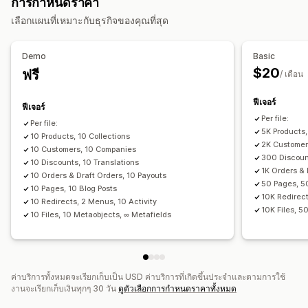
การกำหนดราคา
ซิงค์สินค้า
ซิงค์ตามกำหนดเวลา
การดำเนินการ
เลือกแผนที่เหมาะกับธุรกิจของคุณที่สุด
การย้ายข้อมูลร้านค้า
การลบจำนวนมาก
การอัปเดต SEO
นำเข้าและส่งออก CSV
การย้ายข้อมูล
การส่งออกจำนวนมาก
การส่งออกตามกำหนดเวลา
การย้ายข้อมูลร้านค้า
ซิงค์ข้อมูล
ข้อมูลสำรอง
Demo
Basic
การนำเข้าตามกำหนดเวลา
FTP/SFTP
การเข้ารหัส
การค้นหาและตัวกรอง
งานตามกำหนดเวลา
การแก้ไขจำนวนมาก
$20
ฟรี
/ เดือน
การรองรับไฟล์ขนาดใหญ่
CSV
การอัปเดตจำนวนมาก
คอลเลกชัน
ลูกค้า
ส่วนลด
สินค้าคงคลัง
เมตาฟิลด์
คำสั่งซื้อ
สินค้า
ฟีเจอร์
ฟีเจอร์
เปลี่ยนแพลตฟอร์ม
Per file:
Per file:
5K Products,
10 Products, 10 Collections
2K Customer
10 Customers, 10 Companies
300 Discount
10 Discounts, 10 Translations
1K Orders & 
10 Orders & Draft Orders, 10 Payouts
50 Pages, 5
10 Pages, 10 Blog Posts
10K Redirect
10 Redirects, 2 Menus, 10 Activity
10K Files, 5
10 Files, 10 Metaobjects, ∞ Metafields
ค่าบริการทั้งหมดจะเรียกเก็บเป็น USD ค่าบริการที่เกิดขึ้นประจำและตามการใช้
งานจะเรียกเก็บเงินทุกๆ 30 วัน
ดูตัวเลือกการกำหนดราคาทั้งหมด