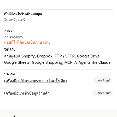
เป็นที่นิยมในร้านค้าแบบคุณ
ในสหรัฐอเมริกา
ภาษา
ภาษาอังกฤษ
แอปนี้ไม่ได้แปลเป็นภาษาไทย
ใช้ได้กับ
ส่วนผู้ดูแล Shopify
Dropbox
FTP / SFTP
Google Drive
Google Sheets
Google Shopping
MCP, AI Agents like Claude
ประเภท
เครื่องมือแก้ไขหลายรายการในครั้งเดียว
แสดงฟีเจอร์
แหล่งข้อมูลที่แก้ไขได้
เครื่องมือนำเข้าข้อมูลร้านค้า
แสดงฟีเจอร์
สินค้า
ตัวเลือกสินค้า
คำสั่งซื้อ
ส่วนลด
รูปภาพ
ราคา
ซิงค์ข้อมูล
SKU และบาร์โค้ด
แท็ก
คำอธิบาย
สินค้าคงคลัง
เมตาฟิลด์
อัปเดตอัตโนมัติ
ซิงค์สินค้าคงคลัง
ซิงค์คำสั่งซื้อ
ซิงค์ราคา
คอลเลกชัน