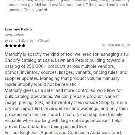
could help get MyHometownVermont.com off the ground and keep it
running. Thank you! ❤️
Lawn and Pets
สหรัฐอเมริกา
ประมาณ 1 เดือน ในการใช้แอป
20 มิถุนายน 2026
Matrixify is exactly the kind of tool we need for managing a full
Shopify catalog at scale. Lawn and Pets is building toward a
catalog of 250,000+ products across multiple vendors,
brands, inventory sources, images, variants, pricing rules, and
supplier updates. Managing that product volume manually
inside Shopify would not be realistic.
Matrixify gives us a safer and more controlled workflow for
bulk catalog operations. We can prepare product, variant,
image, pricing, SEO, and inventory files outside Shopify, run a
dry-run import first, review errors and warnings, and only then
proceed with the live import. That dry-run step is extremely
valuable when working with large catalogs because it helps
prevent bad data from being pushed live.
For our Brightwell Aquatics and Continuum Aquatics import,